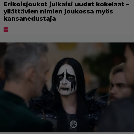
Erikoisjoukot julkaisi uudet kokelaat –
yllättävien nimien joukossa myös
kansanedustaja