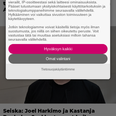
vierailit, IP-osoitteestasi sekä laitteesi ominaisuuksista.
tekevänsä jatkossa jotain muuta kuin
Pääset tutustumaan yksityiskohtaisesti käyttötarkoituksiin ja
Avatar-elokuvia
teknologiakumppaneihimme seuraavalla välilehdellä.
Hylkääminen voi vaikuttaa sivuston toimivuuteen ja
käytettävyyteen.
Jotkin teknologiamme voivat käsitellä tietoja myös ilman
suostumusta, jos niillä on siihen oikeutettu peruste. Voit
vastustaa tätä tai muuttaa asetuksiasi milloin tahansa
seuraavalla välilehdellä.
Hyväksyn kaikki
Omat valintani
Tietosuojakäytäntömme
Seiska: Joel Harkimo ja Kastanja