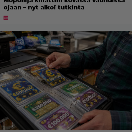
Mopoilija kiilattiin kovassa vauhdissa
ojaan – nyt alkoi tutkinta