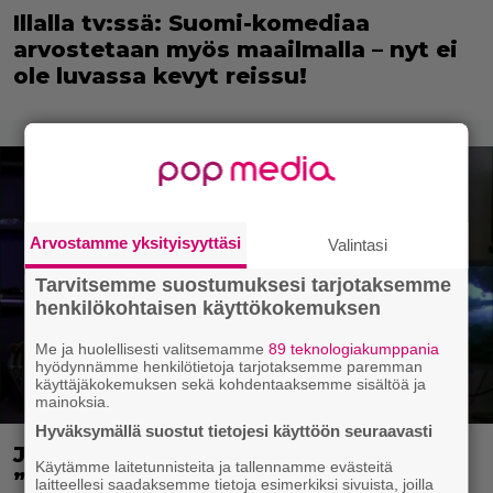
Illalla tv:ssä: Suomi-komediaa
arvostetaan myös maailmalla – nyt ei
ole luvassa kevyt reissu!
Arvostamme yksityisyyttäsi
Valintasi
Tarvitsemme suostumuksesi tarjotaksemme
henkilökohtaisen käyttökokemuksen
Me ja huolellisesti valitsemamme
89 teknologiakumppania
hyödynnämme henkilötietoja tarjotaksemme paremman
käyttäjäkokemuksen sekä kohdentaaksemme sisältöä ja
mainoksia.
Hyväksymällä suostut tietojesi käyttöön seuraavasti
James Cameron suunnittelee uransa
Käytämme laitetunnisteita ja tallennamme evästeitä
”viimeistä näytöstä” – vihjasi
laitteellesi saadaksemme tietoja esimerkiksi sivuista, joilla