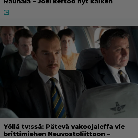
Rauhala – Joel kertoo nyt kaiken
Yöllä tv:ssä: Pätevä vakoojaleffa vie
brittimiehen Neuvostoliittoon –