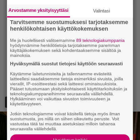
Arvostamme yksityisyyttäsi
Valintasi
Tarvitsemme suostumuksesi tarjotaksemme
henkilökohtaisen käyttökokemuksen
Me ja huolellisesti valitsemamme
89 teknologiakumppania
hyödynnämme henkilötietoja tarjotaksemme paremman
käyttäjäkokemuksen sekä kohdentaaksemme sisältöä ja
mainoksia.
Hyväksymällä suostut tietojesi käyttöön seuraavasti
Käytämme laitetunnisteita ja tallennamme evästeitä
laitteellesi saadaksemme tietoja esimerkiksi sivuista, joilla
vierailit, IP-osoitteestasi sekä laitteesi ominaisuuksista.
Pääset tutustumaan yksityiskohtaisesti käyttötarkoituksiin ja
teknologiakumppaneihimme seuraavalla välilehdellä.
Hylkääminen voi vaikuttaa sivuston toimivuuteen ja
Lisää Episodi Googlen suosituksi lähteeksi
käytettävyyteen.
Jotkin teknologiamme voivat käsitellä tietoja myös ilman
suostumusta, jos niillä on siihen oikeutettu peruste. Voit
vastustaa tätä tai muuttaa asetuksiasi milloin tahansa
seuraavalla välilehdellä.