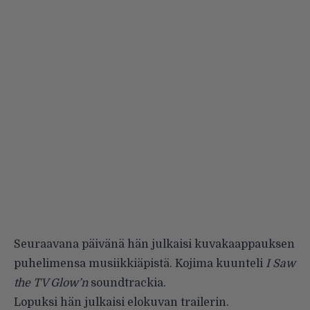
Seuraavana päivänä hän julkaisi kuvakaappauksen
puhelimensa musiikkiäpistä. Kojima kuunteli
I Saw
the TV Glow’n
soundtrackia.
Lopuksi hän julkaisi elokuvan trailerin.