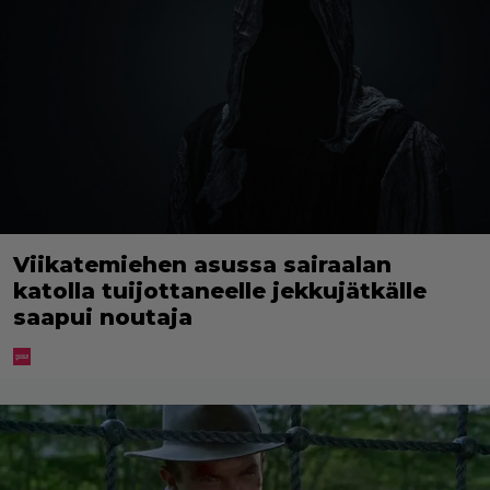
Viikatemiehen asussa sairaalan
katolla tuijottaneelle jekkujätkälle
saapui noutaja