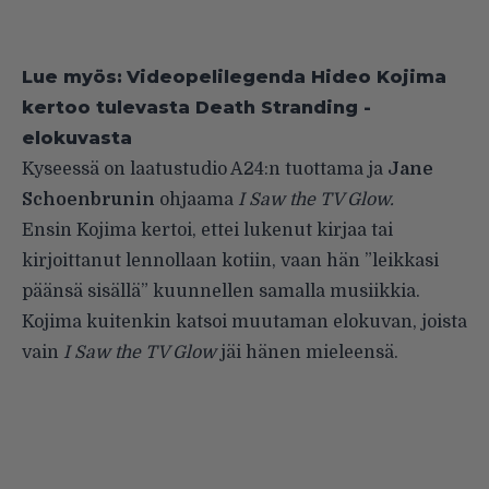
Lue myös:
Videopelilegenda Hideo Kojima
kertoo tulevasta Death Stranding -
elokuvasta
Kyseessä on laatustudio A24:n tuottama ja
Jane
Schoenbrunin
ohjaama
I Saw the TV Glow.
Ensin Kojima kertoi, ettei lukenut kirjaa tai
kirjoittanut lennollaan kotiin, vaan hän ”leikkasi
päänsä sisällä” kuunnellen samalla musiikkia.
Kojima kuitenkin katsoi muutaman elokuvan, joista
vain
I Saw the TV Glow
jäi hänen mieleensä.