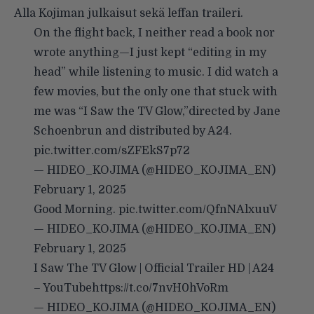
Alla Kojiman julkaisut sekä leffan traileri.
On the flight back, I neither read a book nor
wrote anything—I just kept “editing in my
head” while listening to music. I did watch a
few movies, but the only one that stuck with
me was “I Saw the TV Glow,”directed by Jane
Schoenbrun and distributed by A24.
pic.twitter.com/sZFEkS7p72
— HIDEO_KOJIMA (@HIDEO_KOJIMA_EN)
February 1, 2025
Good Morning.
pic.twitter.com/QfnNAlxuuV
— HIDEO_KOJIMA (@HIDEO_KOJIMA_EN)
February 1, 2025
I Saw The TV Glow | Official Trailer HD | A24
– YouTube
https://t.co/7nvH0hVoRm
— HIDEO_KOJIMA (@HIDEO_KOJIMA_EN)