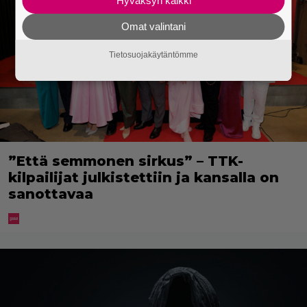
Hyväksyn kaikki
Omat valintani
Tietosuojakäytäntömme
”Että semmonen sirkus” – TTK-
kilpailijat julkistettiin ja kansalla on
sanottavaa