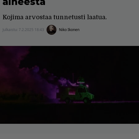
aiheesta
Kojima arvostaa tunnetusti laatua.
Julkaistu:
7.2.2025 18:43
Niko Ikonen