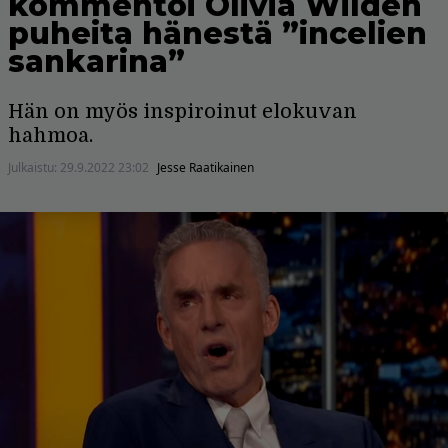
kommentoi Olivia Wilden
puheita hänestä ”incelien
sankarina”
Hän on myös inspiroinut elokuvan
hahmoa.
Julkaistu:
29.9.2022 23:02
Jesse Raatikainen