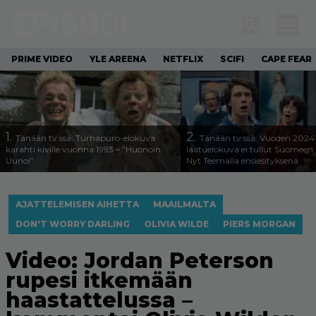
PRIME VIDEO
YLE AREENA
NETFLIX
SCIFI
CAPE FEAR
1.
2.
Tänään tv:ssä: Turhapuro-elokuva
Tänään tv:ssä: Vuoden 2024
karahti kiville vuonna 1993 – ”Huonoin
laatuelokuva ei tullut Suomeen 
Uuno!”
Nyt Teemalla ensiesityksenä
AJATTELEMISEN AIHETTA
MAAILMALTA
DON'T WORRY DARLING
OLIVIA WILDE
PIERS MORGAN
Video: Jordan Peterson
rupesi itkemään
haastattelussa –