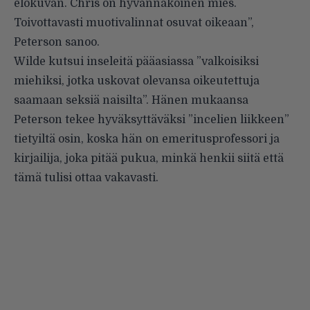
elokuvan. Chris on hyvännäköinen mies.
Toivottavasti muotivalinnat osuvat oikeaan”,
Peterson sanoo.
Wilde kutsui inseleitä pääasiassa ”valkoisiksi
miehiksi, jotka uskovat olevansa oikeutettuja
saamaan seksiä naisilta”. Hänen mukaansa
Peterson tekee hyväksyttäväksi ”incelien liikkeen”
tietyiltä osin, koska hän on emeritusprofessori ja
kirjailija, joka pitää pukua, minkä henkii siitä että
tämä tulisi ottaa vakavasti.