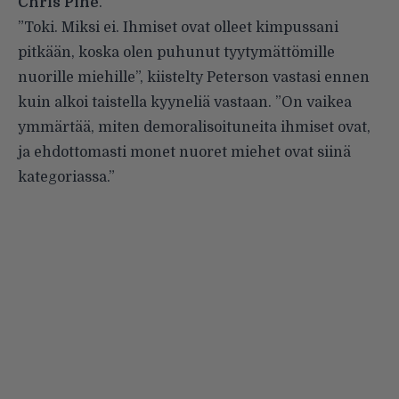
Chris Pine
.
”Toki. Miksi ei. Ihmiset ovat olleet kimpussani
pitkään, koska olen puhunut tyytymättömille
nuorille miehille”, kiistelty Peterson vastasi ennen
kuin alkoi taistella kyyneliä vastaan. ”On vaikea
ymmärtää, miten demoralisoituneita ihmiset ovat,
ja ehdottomasti monet nuoret miehet ovat siinä
kategoriassa.”