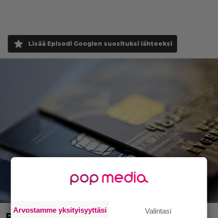
Lisää Episodi Googlen suosituksi lähteeksi
Arvostamme yksityisyyttäsi
Valintasi
Poliisi: Kauppakeskusten pihoilla