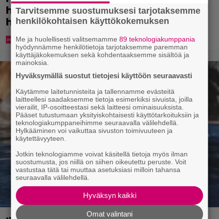
huijauksia – tekijät väittävät
Tarvitsemme suostumuksesi tarjotaksemme
henkilökohtaisen käyttökokemuksen
hukanneensa pankkikorttinsa
Me ja huolellisesti valitsemamme
89 teknologiakumppania
hyödynnämme henkilötietoja tarjotaksemme paremman
käyttäjäkokemuksen sekä kohdentaaksemme sisältöä ja
mainoksia.
Hyväksymällä suostut tietojesi käyttöön seuraavasti
Käytämme laitetunnisteita ja tallennamme evästeitä
laitteellesi saadaksemme tietoja esimerkiksi sivuista, joilla
vierailit, IP-osoitteestasi sekä laitteesi ominaisuuksista.
Pääset tutustumaan yksityiskohtaisesti käyttötarkoituksiin ja
teknologiakumppaneihimme seuraavalla välilehdellä.
Hylkääminen voi vaikuttaa sivuston toimivuuteen ja
käytettävyyteen.
Jotkin teknologiamme voivat käsitellä tietoja myös ilman
suostumusta, jos niillä on siihen oikeutettu peruste. Voit
vastustaa tätä tai muuttaa asetuksiasi milloin tahansa
seuraavalla välilehdellä.
Hyväksyn kaikki
Omat valintani