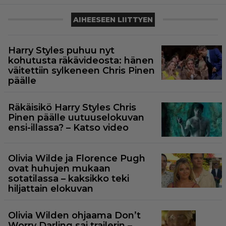
AIHEESEEN LIITTYEN
Harry Styles puhuu nyt
kohutusta räkävideosta: hänen
väitettiin sylkeneen Chris Pinen
päälle
Räkäisikö Harry Styles Chris
Pinen päälle uutuuselokuvan
ensi-illassa? – Katso video
Olivia Wilde ja Florence Pugh
ovat huhujen mukaan
sotatilassa – kaksikko teki
hiljattain elokuvan
Olivia Wilden ohjaama Don’t
Worry Darling sai trailerin –