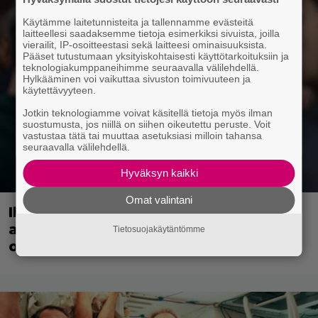
Käytämme laitetunnisteita ja tallennamme evästeitä
laitteellesi saadaksemme tietoja esimerkiksi sivuista, joilla
vierailit, IP-osoitteestasi sekä laitteesi ominaisuuksista.
Pääset tutustumaan yksityiskohtaisesti käyttötarkoituksiin ja
teknologiakumppaneihimme seuraavalla välilehdellä.
Hylkääminen voi vaikuttaa sivuston toimivuuteen ja
käytettävyyteen.
Jotkin teknologiamme voivat käsitellä tietoja myös ilman
suostumusta, jos niillä on siihen oikeutettu peruste. Voit
vastustaa tätä tai muuttaa asetuksiasi milloin tahansa
seuraavalla välilehdellä.
Hyväksyn kaikki
Omat valintani
Illalla tv:ssä: Suomi-komediaa
arvostetaan myös maailmalla – nyt ei
Tietosuojakäytäntömme
ole luvassa kevyt reissu!