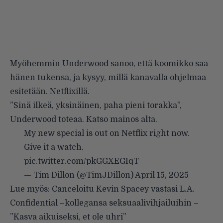
Myöhemmin Underwood sanoo, että koomikko saa
hänen tukensa, ja kysyy, millä kanavalla ohjelmaa
esitetään. Netflixillä.
”Sinä ilkeä, yksinäinen, paha pieni torakka”,
Underwood toteaa. Katso mainos alta.
My new special is out on Netflix right now.
Give it a watch.
pic.twitter.com/pkGGXEGIqT
— Tim Dillon (@TimJDillon)
April 15, 2025
Lue myös: Canceloitu Kevin Spacey vastasi L.A.
Confidential –kollegansa seksuaalivihjailuihin –
”Kasva aikuiseksi, et ole uhri”