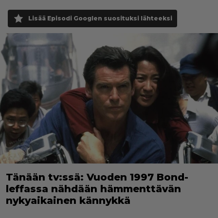
Lisää Episodi Googlen suosituksi lähteeksi
Tänään tv:ssä: Vuoden 1997 Bond-
leffassa nähdään hämmenttävän
nykyaikainen kännykkä