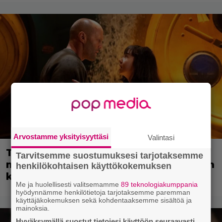
Arvostamme yksityisyyttäsi
Valintasi
Tänään tv:ssä: Vuoden 2023
Tarvitsemme suostumuksesi tarjotaksemme
megaelokuva luottaa Jason Stathamin
henkilökohtaisen käyttökokemuksen
karismaan
Me ja huolellisesti valitsemamme
89 teknologiakumppania
hyödynnämme henkilötietoja tarjotaksemme paremman
käyttäjäkokemuksen sekä kohdentaaksemme sisältöä ja
mainoksia.
Hyväksymällä suostut tietojesi käyttöön seuraavasti