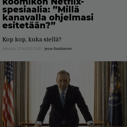
koomikon Netflix-
spesiaalia: ”Millä
kanavalla ohjelmasi
esitetään?”
Kop kop, kuka siellä?
Julkaistu:
27.4.2025 22:01
Jesse Raatikainen