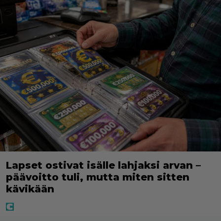
Lapset ostivat isälle lahjaksi arvan –
päävoitto tuli, mutta miten sitten
kävikään