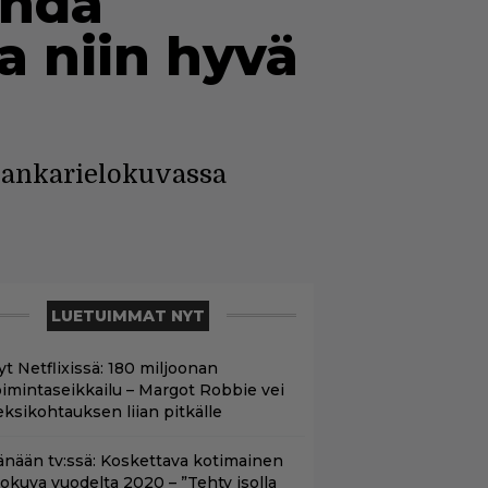
ehdä
a niin hyvä
rsankarielokuvassa
LUETUIMMAT NYT
yt Netflixissä: 180 miljoonan
oimintaseikkailu – Margot Robbie vei
eksikohtauksen liian pitkälle
änään tv:ssä: Koskettava kotimainen
lokuva vuodelta 2020 – ”Tehty isolla