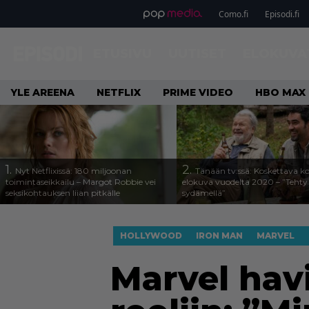
Como.fi
Episodi.fi
ETUSIVU
UUTISET
ELOKUVA
YLE AREENA
NETFLIX
PRIME VIDEO
HBO MAX
1.
2.
Nyt Netflixissä: 180 miljoonan
Tänään tv:ssä: Koskettava k
toimintaseikkailu – Margot Robbie vei
elokuva vuodelta 2020 – ”Tehty 
seksikohtauksen liian pitkälle
sydämellä”
HOLLYWOOD
IRON MAN
MARVEL
Marvel havi