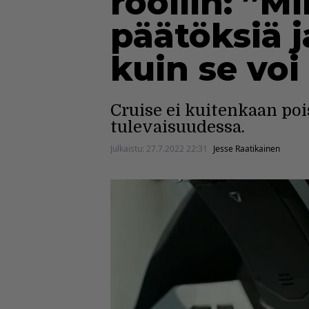
rooliin: ”M
päätöksiä j
kuin se voi 
Cruise ei kuitenkaan po
tulevaisuudessa.
Julkaistu:
27.7.2022 22:31
Jesse Raatikainen