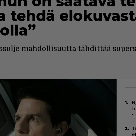
inun on saatava t
a tehdä elokuvast
olla”
issulje mahdollisuutta tähdittää supe
N
t
s
T
e