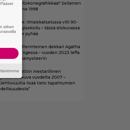
äytettiin tietokonegrafiikkaa? Sellainen
. Pääset
e
ehtiin vuonna 1998
in aikuisille: Ilmaiskatselussa villi 90-
n siihen
uvun kyborgisekoilu – tässä elokuvassa
uraavalla
ikään ei ole pyhää
lalla tv:ssä: Perinteinen dekkari Agatha
hristien hengessä – vuoden 2023 leffa
arjoaa murhamysteerin
äytäntömme
tflixiin lisättiin mestarillinen
ysteerielokuva vuodelta 2007 –
Kiehtovuutta lisää tieto tapahtumien
odellisuudesta”