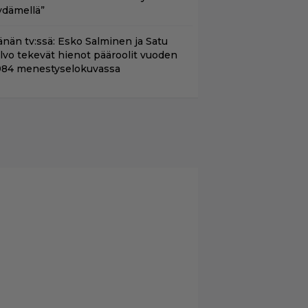
ydämellä”
änän tv:ssä: Esko Salminen ja Satu
ilvo tekevät hienot pääroolit vuoden
984 menestyselokuvassa