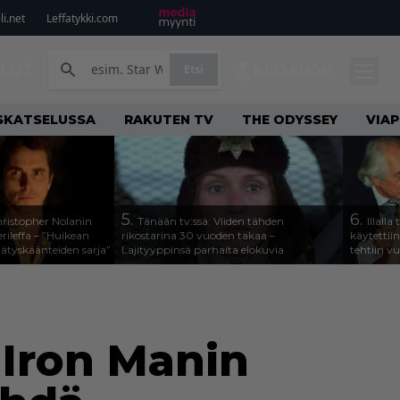
i.net
Leffatykki.com
ILUT
Etsi
KIRJAUDU
SKATSELUSSA
RAKUTEN TV
THE ODYSSEY
VIAP
5.
6.
Christopher Nolanin
Tänään tv:ssä: Viiden tähden
Illall
rileffa – ”Huikean
rikostarina 30 vuoden takaa –
käytettii
llätyskäänteiden sarja”
Lajityyppinsä parhaita elokuvia
tehtiin v
 Iron Manin