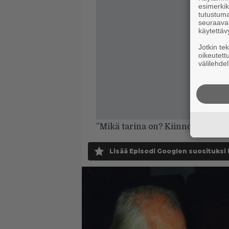
esimerkiks
tutustuma
seuraaval
käytettäv
Jotkin te
oikeutett
välilehdel
”Mikä tarina on? Kiinnostaako s
Lisää Episodi Googlen suosituksi 