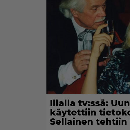
Illalla tv:ssä: U
käytettiin tieto
Sellainen tehtii