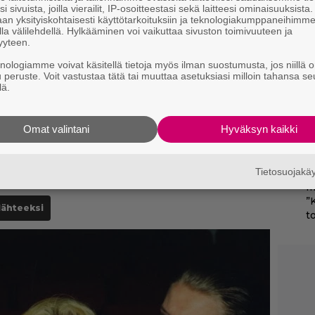
k
i sivuista, joilla vierailit, IP-osoitteestasi sekä laitteesi ominaisuuksista
an yksityiskohtaisesti käyttötarkoituksiin ja teknologiakumppaneihimm
t
la välilehdellä. Hylkääminen voi vaikuttaa sivuston toimivuuteen ja
yyteen.
Va
knologiamme voivat käsitellä tietoja myös ilman suostumusta, jos niillä o
l
u peruste. Voit vastustaa tätä tai muuttaa asetuksiasi milloin tahansa se
m
lä.
Il
C
Omat valintani
Hyväksyn kaikki
t
Tietosuojak
Ne
e minua?”
m
”
lähteeksi
t