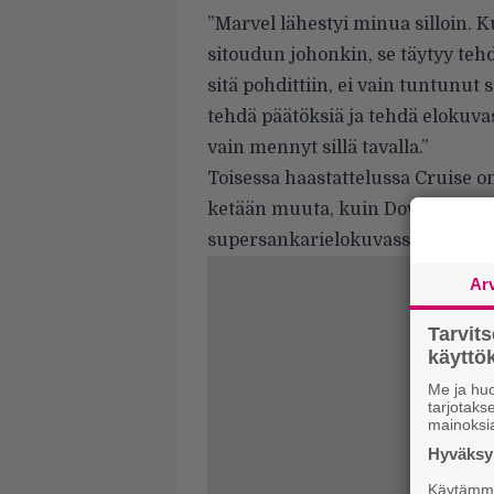
”Marvel lähestyi minua silloin. K
sitoudun johonkin, se täytyy tehdä 
sitä pohdittiin, ei vain tuntunut 
tehdä päätöksiä ja tehdä elokuvast
vain mennyt sillä tavalla.”
Toisessa haastattelussa Cruise on 
ketään muuta, kuin Downey Jr.:i
supersankarielokuvassa, hän esitt
Ar
Tarvit
käytt
Me ja huo
tarjotak
mainoksi
Hyväksym
Käytämme 