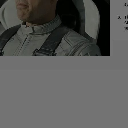
s
T
S
1