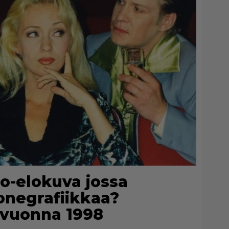
uno-elokuva jossa
konegrafiikkaa?
n vuonna 1998