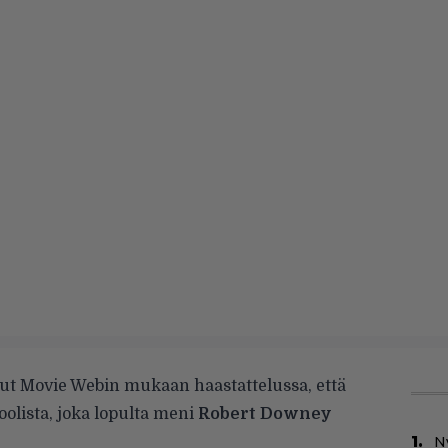
nut
Movie Webin
mukaan haastattelussa, että
oolista, joka lopulta meni
Robert Downey
N