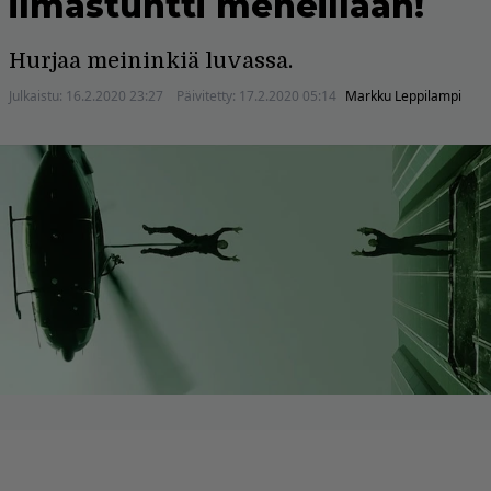
ilmastuntti meneillään!
Hurjaa meininkiä luvassa.
Julkaistu:
16.2.2020 23:27
Päivitetty:
17.2.2020 05:14
Markku Leppilampi