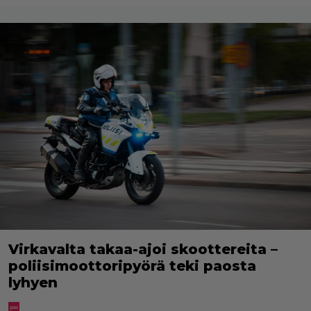
Virkavalta takaa-ajoi skoottereita –
poliisimoottoripyörä teki paosta
lyhyen