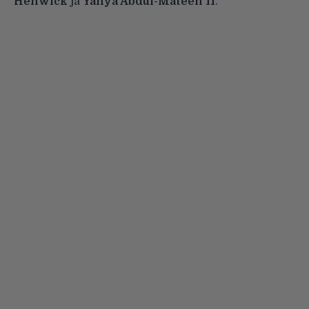
Henwick
ja
Yahya Abdul-Mateen II
.