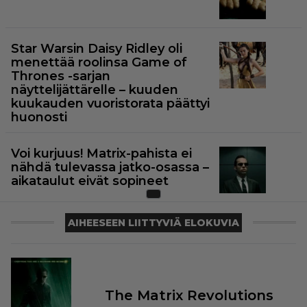
Star Warsin Daisy Ridley oli
menettää roolinsa Game of
Thrones -sarjan
näyttelijättärelle – kuuden
kuukauden vuoristorata päättyi
huonosti
Voi kurjuus! Matrix-pahista ei
nähdä tulevassa jatko-osassa –
aikataulut eivät sopineet
AIHEESEEN LIITTYVIÄ ELOKUVIA
The Matrix Revolutions