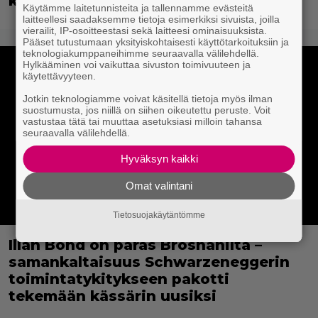
käytös
Käytämme laitetunnisteita ja tallennamme evästeitä
laitteellesi saadaksemme tietoja esimerkiksi sivuista, joilla
vierailit, IP-osoitteestasi sekä laitteesi ominaisuuksista.
Pääset tutustumaan yksityiskohtaisesti käyttötarkoituksiin ja
teknologiakumppaneihimme seuraavalla välilehdellä.
Hylkääminen voi vaikuttaa sivuston toimivuuteen ja
käytettävyyteen.
Jotkin teknologiamme voivat käsitellä tietoja myös ilman
suostumusta, jos niillä on siihen oikeutettu peruste. Voit
vastustaa tätä tai muuttaa asetuksiasi milloin tahansa
seuraavalla välilehdellä.
Hyväksyn kaikki
Omat valintani
Tietosuojakäytäntömme
Illan Bond on paras Brosnanilta –
samankaltaisuus Schwarzeneggerin
toimintatykitykseen pakotti
tekemään kässärin uusiksi