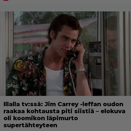
Illalla tv:ssä: Jim Carrey -leffan oudon
raakaa kohtausta piti siistiä – elokuva
oli koomikon läpimurto
supertähteyteen