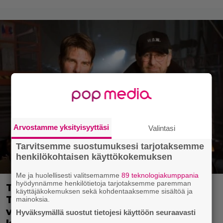
Arvostamme yksityisyyttäsi
Valintasi
Tarvitsemme suostumuksesi tarjotaksemme
henkilökohtaisen käyttökokemuksen
Me ja huolellisesti valitsemamme
89 teknologiakumppania
hyödynnämme henkilötietoja tarjotaksemme paremman
Tänään tv:ssä: Steven Spielbergin ja
käyttäjäkokemuksen sekä kohdentaaksemme sisältöä ja
Tom Cruisen kaveruus loppui 21
mainoksia.
vuotta sitten – Syynä Cruisen nolo
Hyväksymällä suostut tietojesi käyttöön seuraavasti