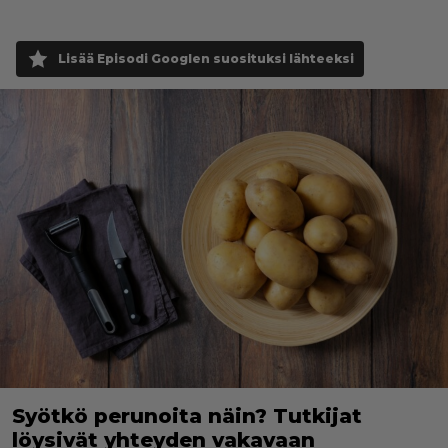
Lisää Episodi Googlen suosituksi lähteeksi
Syötkö perunoita näin? Tutkijat
löysivät yhteyden vakavaan