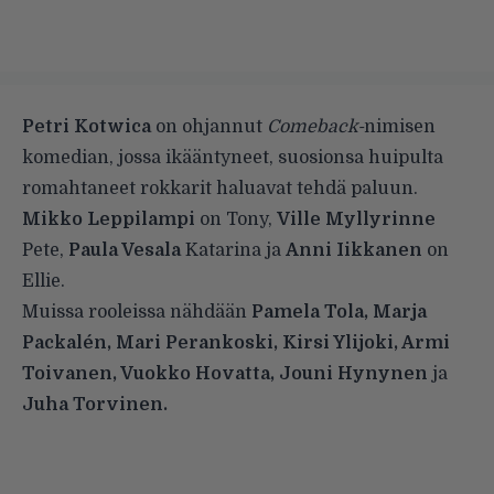
Petri Kotwica
on ohjannut
Comeback-
nimisen
komedian, jossa ikääntyneet, suosionsa huipulta
romahtaneet rokkarit haluavat tehdä paluun.
Mikko Leppilampi
on Tony,
Ville Myllyrinne
Pete,
Paula Vesala
Katarina ja
Anni Iikkanen
on
Ellie.
Muissa rooleissa nähdään
Pamela Tola, Marja
Packalén, Mari Perankoski, Kirsi Ylijoki, Armi
Toivanen, Vuokko Hovatta, Jouni Hynynen
ja
Juha Torvinen.