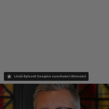
Lisää Episodi Googlen suosituksi lähteeksi