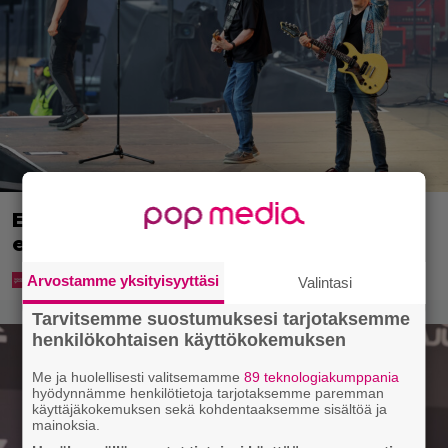
Eppu Normaalin viimeinen konsertti
esitetään Ylellä
Arvostamme yksityisyyttäsi
Valintasi
Tarvitsemme suostumuksesi tarjotaksemme
henkilökohtaisen käyttökokemuksen
Me ja huolellisesti valitsemamme
89 teknologiakumppania
hyödynnämme henkilötietoja tarjotaksemme paremman
käyttäjäkokemuksen sekä kohdentaaksemme sisältöä ja
mainoksia.