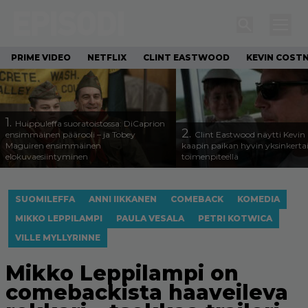
PRIME VIDEO
NETFLIX
CLINT EASTWOOD
KEVIN COST
1.
Huippuleffa suoratoistossa: DiCaprion
2.
ensimmäinen päärooli – ja Tobey
Clint Eastwood näytti Kevin 
Maguiren ensimmäinen
kaapin paikan hyvin yksinkertai
elokuvaesiintyminen
toimenpiteellä
SUOMILEFFA
ANNI IIKKANEN
COMEBACK
KOMEDIA
MIKKO LEPPILAMPI
PAULA VESALA
PETRI KOTWICA
VILLE MYLLYRINNE
Mikko Leppilampi on
comebackista haaveileva