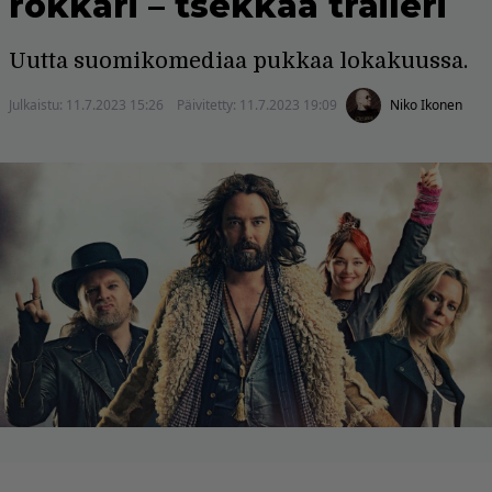
rokkari – tsekkaa traileri
Uutta suomikomediaa pukkaa lokakuussa.
Julkaistu:
11.7.2023 15:26
Päivitetty:
11.7.2023 19:09
Niko Ikonen