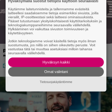
Hyväksymällä suostut tietojesi käyttöön seuraavasti
Käytämme laitetunnisteita ja tallennamme evästeitä
laitteellesi saadaksemme tietoja esimerkiksi sivuista, joilla
vierailit, IP-osoitteestasi sekä laitteesi ominaisuuksista.
Pääset tutustumaan yksityiskohtaisesti käyttötarkoituksiin ja
teknologiakumppaneihimme seuraavalla välilehdellä.
Hylkääminen voi vaikuttaa sivuston toimivuuteen ja
käytettävyyteen.
Jotkin teknologiamme voivat käsitellä tietoja myös ilman
suostumusta, jos niillä on siihen oikeutettu peruste. Voit
vastustaa tätä tai muuttaa asetuksiasi milloin tahansa
Pysäyttävä tieto Juha Miedosta –
seuraavalla välilehdellä.
”Onko tämä oikein?”
Hyväksyn kaikki
Omat valintani
Tietosuojakäytäntömme