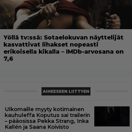
Yöllä tv:ssä: Sotaelokuvan näyttelijät
kasvattivat lihakset nopeasti
erikoisella kikalla – IMDb-arvosana on
7,6
AIHEESEEN LIITTYEN
Ulkomaille myyty kotimainen
kauhuleffa Koputus sai trailerin
– pääosissa Pekka Strang, Inka
Kallén ja Saana Koivisto