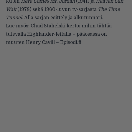
kuten
Here Comes Mr. Jordan
(1941) ja
Heaven Can
Wait
(1978) sekä 1960-luvun tv-sarjasta
The Time
Tunnel
. Alla sarjan esittely ja alkutunnari.
Lue myös:
Chad Stahelski kertoi mihin tähtää
tulevalla Highlander-leffalla – pääosassa on
muuten Henry Cavill – Episodi.fi