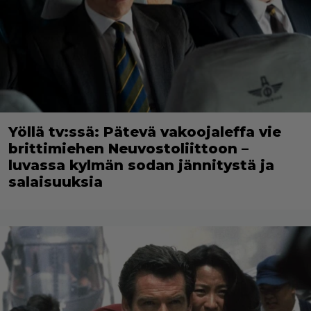
Yöllä tv:ssä: Pätevä vakoojaleffa vie
brittimiehen Neuvostoliittoon –
luvassa kylmän sodan jännitystä ja
salaisuuksia