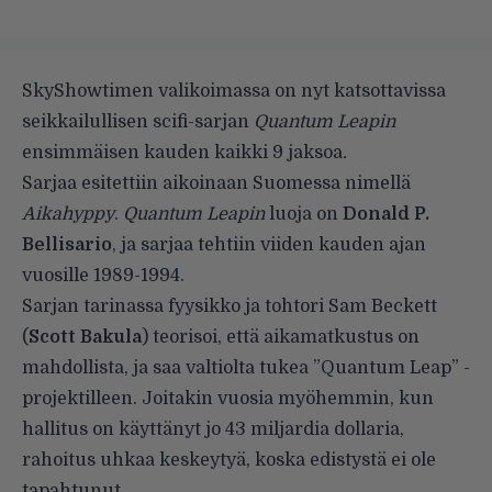
SkyShowtimen valikoimassa on nyt katsottavissa
seikkailullisen scifi-sarjan
Quantum Leapin
ensimmäisen kauden kaikki 9 jaksoa
.
Sarjaa esitettiin aikoinaan Suomessa nimellä
Aikahyppy
.
Quantum Leapin
luoja on
Donald P.
Bellisario
, ja sarjaa tehtiin viiden kauden ajan
vuosille 1989-1994.
Sarjan tarinassa fyysikko ja tohtori Sam Beckett
(
Scott Bakula
) teorisoi, että aikamatkustus on
mahdollista, ja saa valtiolta tukea ”Quantum Leap” -
projektilleen. Joitakin vuosia myöhemmin, kun
hallitus on käyttänyt jo 43 miljardia dollaria,
rahoitus uhkaa keskeytyä, koska edistystä ei ole
tapahtunut.