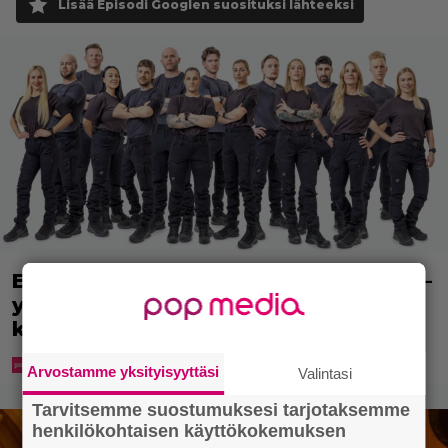
Lisää Episodi Googlen suosituksi lähteeksi
Erikoisjoukot julkaisi uudet kokelaat –
yllättävien nimien joukossa myös
kansanedustaja
Arvostamme yksityisyyttäsi
Valintasi
Tarvitsemme suostumuksesi tarjotaksemme
henkilökohtaisen käyttökokemuksen