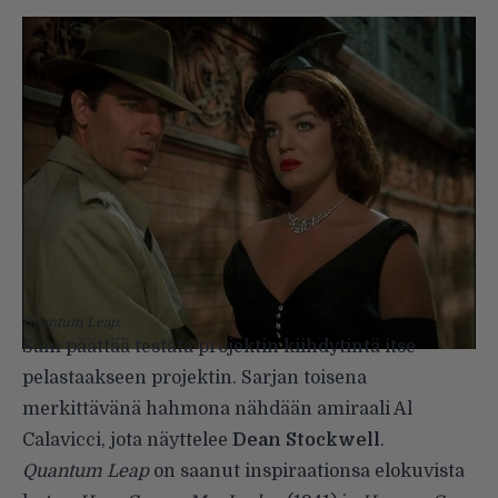
Quantum Leap
.
Sam päättää testata projektin kiihdytintä itse
pelastaakseen projektin. Sarjan toisena
merkittävänä hahmona nähdään amiraali Al
Calavicci, jota näyttelee
Dean Stockwell
.
Quantum Leap
on saanut inspiraationsa elokuvista