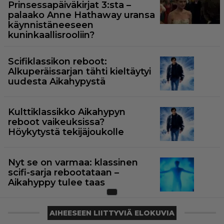
Prinsessapäiväkirjat 3:sta –
palaako Anne Hathaway uransa
käynnistäneeseen
kuninkaallisrooliin?
Scifiklassikon reboot:
Alkuperäissarjan tähti kieltäytyi
uudesta Aikahypystä
Kulttiklassikko Aikahypyn
reboot vaikeuksissa?
Höykytystä tekijäjoukolle
Nyt se on varmaa: klassinen
scifi-sarja rebootataan –
Aikahyppy tulee taas
AIHEESEEN LIITTYVIÄ ELOKUVIA