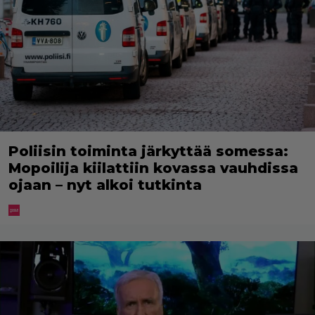
Poliisin toiminta järkyttää somessa:
Mopoilija kiilattiin kovassa vauhdissa
ojaan – nyt alkoi tutkinta