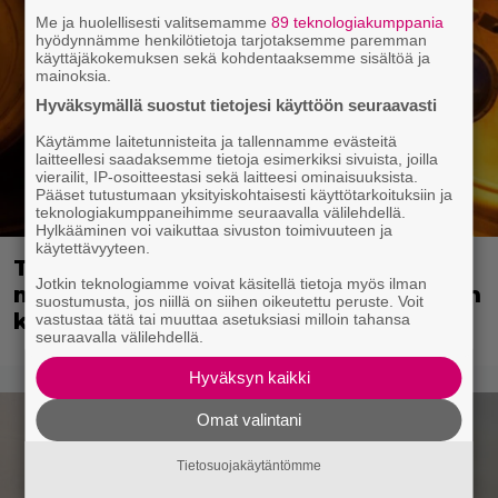
Me ja huolellisesti valitsemamme
89 teknologiakumppania
hyödynnämme henkilötietoja tarjotaksemme paremman
käyttäjäkokemuksen sekä kohdentaaksemme sisältöä ja
mainoksia.
Hyväksymällä suostut tietojesi käyttöön seuraavasti
Käytämme laitetunnisteita ja tallennamme evästeitä
laitteellesi saadaksemme tietoja esimerkiksi sivuista, joilla
vierailit, IP-osoitteestasi sekä laitteesi ominaisuuksista.
Pääset tutustumaan yksityiskohtaisesti käyttötarkoituksiin ja
teknologiakumppaneihimme seuraavalla välilehdellä.
Hylkääminen voi vaikuttaa sivuston toimivuuteen ja
käytettävyyteen.
Tänään tv:ssä: Vuoden 2023
Jotkin teknologiamme voivat käsitellä tietoja myös ilman
megaelokuva luottaa Jason Stathamin
suostumusta, jos niillä on siihen oikeutettu peruste. Voit
karismaan
vastustaa tätä tai muuttaa asetuksiasi milloin tahansa
seuraavalla välilehdellä.
Hyväksyn kaikki
Omat valintani
Tietosuojakäytäntömme