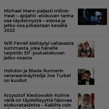
Michael Mann paljasti milloin
Heat – ajojahti -elokuvan tarina
saa täydennystä – esiosa ja
jatko-osa julkaistaan kesällä
2022
Will Ferrell kieltäytyi valtavasta
summasta, joka hänelle
tarjottiin Elf -jouluelokuvan
jatko-osasta
Hohdon ja Blade Runnerin
veteraaninäyttelijä Joe Turkel
on kuollut
Krzysztof Kieslowskin Kolme
väriä on täydellisyyttä hipovaa
elokuvataidetta – Kaikilta osin