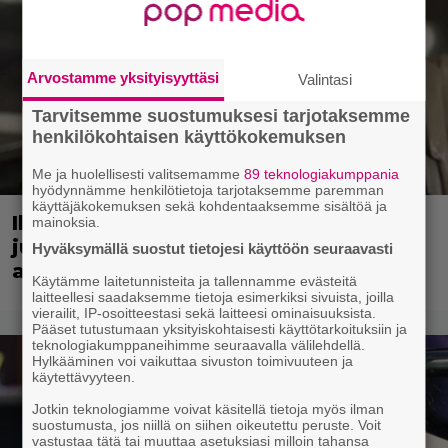
Arvostamme yksityisyyttäsi
Valintasi
Tarvitsemme suostumuksesi tarjotaksemme
henkilökohtaisen käyttökokemuksen
Me ja huolellisesti valitsemamme
89 teknologiakumppania
hyödynnämme henkilötietoja tarjotaksemme paremman
käyttäjäkokemuksen sekä kohdentaaksemme sisältöä ja
Illalla tv:ssä: Vauhdikasta
mainoksia.
junatoimintaa – leffa suututti
Hyväksymällä suostut tietojesi käyttöön seuraavasti
amerikkalaisen pankkijätin
Käytämme laitetunnisteita ja tallennamme evästeitä
laitteellesi saadaksemme tietoja esimerkiksi sivuista, joilla
vierailit, IP-osoitteestasi sekä laitteesi ominaisuuksista.
Pääset tutustumaan yksityiskohtaisesti käyttötarkoituksiin ja
teknologiakumppaneihimme seuraavalla välilehdellä.
Hylkääminen voi vaikuttaa sivuston toimivuuteen ja
käytettävyyteen.
Jotkin teknologiamme voivat käsitellä tietoja myös ilman
suostumusta, jos niillä on siihen oikeutettu peruste. Voit
vastustaa tätä tai muuttaa asetuksiasi milloin tahansa