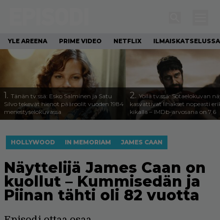
YLE AREENA
PRIME VIDEO
NETFLIX
ILMAISKATSELUSSA
1.
2.
Tänän tv:ssä: Esko Salminen ja Satu
Yöllä tv:ssä: Sotaelokuvan näy
Silvo tekevät hienot pääroolit vuoden 1984
kasvattivat lihakset nopeasti eri
menestyselokuvassa
kikalla – IMDb-arvosana on 7,6
HOLLYWOOD
IN MEMORIAM
JAMES CAAN
Näyttelijä James Caan on
kuollut – Kummisedän ja
Piinan tähti oli 82 vuotta
Episodi ottaa osaa.