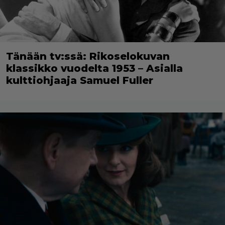
Tänään tv:ssä: Rikoselokuvan
klassikko vuodelta 1953 – Asialla
kulttiohjaaja Samuel Fuller