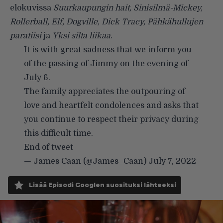
elokuvissa
Suurkaupungin hait, Sinisilmä-Mickey,
Rollerball, Elf, Dogville, Dick Tracy, Pähkähullujen
paratiisi
ja
Yksi silta liikaa
.
It is with great sadness that we inform you
of the passing of Jimmy on the evening of
July 6.
The family appreciates the outpouring of
love and heartfelt condolences and asks that
you continue to respect their privacy during
this difficult time.
End of tweet
— James Caan (@James_Caan)
July 7, 2022
Lisää Episodi Googlen suosituksi lähteeksi