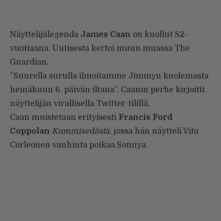
Näyttelijälegenda
James Caan
on kuollut 82-
vuotiaana. Uutisesta kertoi muun muassa
The
Guardian
.
”Suurella surulla ilmoitamme Jimmyn kuolemasta
heinäkuun 6. päivän iltana”, Caanin perhe kirjoitti
näyttelijän virallisella Twitter-tilillä.
Caan muistetaan erityisesti
Francis Ford
Coppolan
Kummisedästä
, jossa hän näytteli Vito
Corleonen vanhinta poikaa Sonnya.