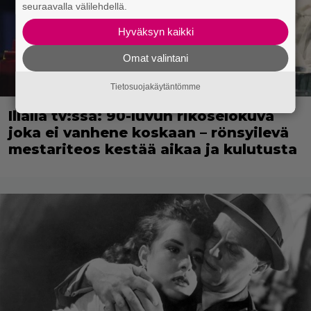
seuraavalla välilehdellä.
Hyväksyn kaikki
Omat valintani
Tietosuojakäytäntömme
Illalla tv:ssä: 90-luvun rikoselokuva
joka ei vanhene koskaan – rönsyilevä
mestariteos kestää aikaa ja kulutusta