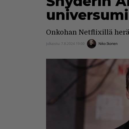
Snyderin A
universumi
Onkohan Netflixillä her
Julkaistu:
7.8.2024 19:00
Niko Ikonen