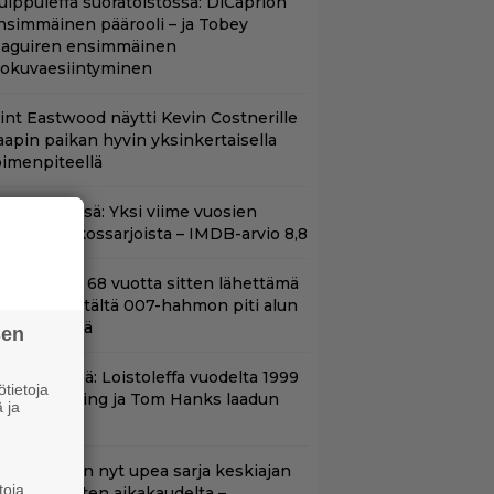
uippuleffa suoratoistossa: DiCaprion
nsimmäinen päärooli – ja Tobey
aguiren ensimmäinen
lokuvaesiintyminen
lint Eastwood näytti Kevin Costnerille
aapin paikan hyvin yksinkertaisella
oimenpiteellä
t Netflixissä: Yksi viime vuosien
arhaista rikossarjoista – IMDB-arvio 8,8
ond-luojan 68 vuotta sitten lähettämä
irje löytyi – tältä 007-hahmon piti alun
erin näyttää
sen
änään tv:ssä: Loistoleffa vuodelta 1999
tietoja
 Stephen King ja Tom Hanks laadun
 ja
akeina
etflixissä on nyt upea sarja keskiajan
toja
uninkaallisten aikakaudelta –