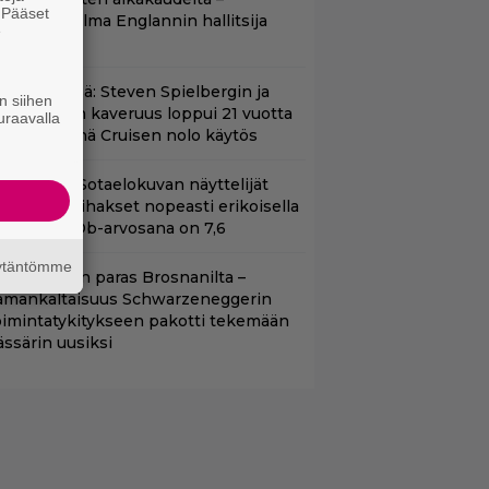
. Pääset
eskiössä julma Englannin hallitsija
e
enrik VIII
änään tv:ssä: Steven Spielbergin ja
n siihen
om Cruisen kaveruus loppui 21 vuotta
uraavalla
itten – Syynä Cruisen nolo käytös
llä tv:ssä: Sotaelokuvan näyttelijät
asvattivat lihakset nopeasti erikoisella
ikalla – IMDb-arvosana on 7,6
äytäntömme
llan Bond on paras Brosnanilta –
amankaltaisuus Schwarzeneggerin
oimintatykitykseen pakotti tekemään
ässärin uusiksi