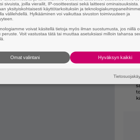
i sivuista, joilla vierailit, IP-osoitteestasi sekä laitteesi ominaisuuksista
k
an yksityiskohtaisesti käyttötarkoituksiin ja teknologiakumppaneihimm
H
la välilehdellä. Hylkääminen voi vaikuttaa sivuston toimivuuteen ja
yyteen.
T
knologiamme voivat käsitellä tietoja myös ilman suostumusta, jos niillä o
T
u peruste. Voit vastustaa tätä tai muuttaa asetuksiasi milloin tahansa se
s
lä.
Yö
Omat valintani
Hyväksyn kaikki
k
itenkin laskeskella yhtä ja toista, eikä
k
a ainakaan Netflixin suhteen.
Tietosuojak
I
s
t
k