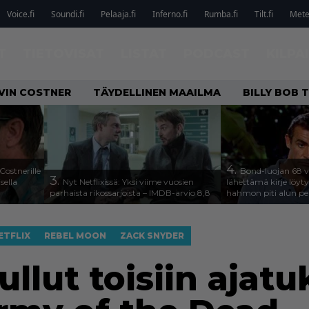
Voice.fi
Soundi.fi
Pelaaja.fi
Inferno.fi
Rumba.fi
Tilt.fi
Metel
T
TIETOVISAT
LISTAT
PODCAST
KILPA
VIN COSTNER
TÄYDELLINEN MAAILMA
BILLY BOB
4.
Costnerille
Bond-luojan 68 v
3.
sella
Nyt Netflixissä: Yksi viime vuosien
lähettämä kirje löyty
parhaista rikossarjoista – IMDB-arvio 8,8
hahmon piti alun pe
ETFLIX
REBEL MOON
ZACK SNYDER
ullut toisiin ajat