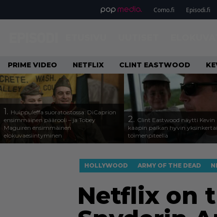
Como.fi
Episodi.fi
ETUSIVU
UUTISET
ELOKUVA
PRIME VIDEO
NETFLIX
CLINT EASTWOOD
KE
1.
Huippuleffa suoratoistossa: DiCaprion
2.
ensimmäinen päärooli – ja Tobey
Clint Eastwood näytti Kevin 
Maguiren ensimmäinen
kaapin paikan hyvin yksinkertai
elokuvaesiintyminen
toimenpiteellä
HOLLYWOOD
ARMY OF THE DEAD
N
Netflix on t