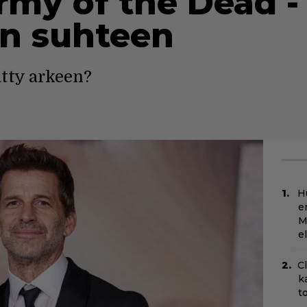
rmy of the Dead -
n suhteen
ätty arkeen?
H
e
M
e
C
k
t