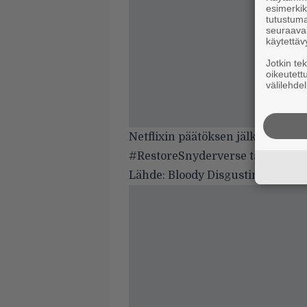
esimerkiks
tutustuma
seuraaval
käytettäv
Jotkin te
oikeutett
välilehdel
Netflixin päätöksen jälkeen voi ku
#RestoreSnyderverse taida autta
Lähde:
Bloody Disgusting