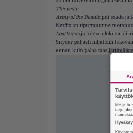
zombiuniversumin, joka sisältää t
Thievesin.
Army of the Deadin
piti saada ja
Netflix on tiputtanut ne tuotanno
Lost Vegas
ja tuleva elokuva oli 
Snyder paljasti hiljattain tekevä
ennen kuin palaa taas jättimäist
Ar
Tarvit
käytt
Me ja huo
tarjotak
mainoksi
Hyväksym
Käytämme 