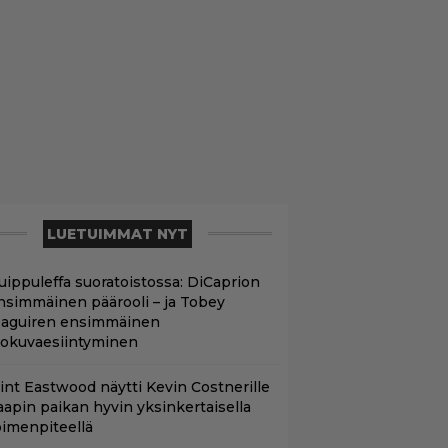
LUETUIMMAT NYT
uippuleffa suoratoistossa: DiCaprion
nsimmäinen päärooli – ja Tobey
aguiren ensimmäinen
lokuvaesiintyminen
lint Eastwood näytti Kevin Costnerille
aapin paikan hyvin yksinkertaisella
oimenpiteellä