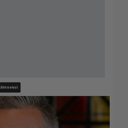
lähteeksi