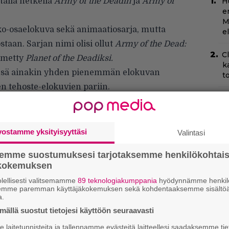
ällä hetkellä
Army of the Deadin
ja
Army of
H
e
M
tko-osaelokuva sekä animaatiosarja, mutta
e
staan. Sarjan nimi olisi ollut
Army of the Dead:
C
nimetty
Planet of the Deadiksi.
k
nsä
ainakin yhden pienemmän elokuvan
t
en tehoste-elokuvien pariin.
Ny
p
B
vostamme yksityisyyttäsi
Valintasi
k
p
semme suostumuksesi tarjotaksemme henkilökohtai
ökokemuksen
T
lellisesti valitsemamme
89 teknologiakumppania
hyödynnämme henkilö
–
semme paremman käyttäjäkokemuksen sekä kohdentaaksemme sisältöä
t
a.
ällä suostut tietojesi käyttöön seuraavasti
N
laitetunnisteita ja tallennamme evästeitä laitteellesi saadaksemme tie
k