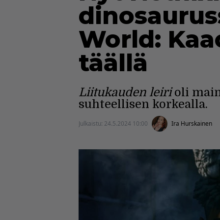
dinosauruss
World: Kaa
täällä
Liitukauden leiri
oli main
suhteellisen korkealla.
Julkaistu:
24.5.2024 10:00
Ira Hurskainen