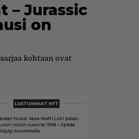
t – Jurassic
ausi on
osarjaa kohtaan ovat
LUETUIMMAT NYT
nään tv:ssä: Vesa-Matti Loiri palasi
unon rooliin vuonna 1998 – Spede
etäytyi sivummalle