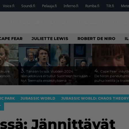
Voice.fi
Soundi.fi
Pelaaja.fi
Inferno.fi
Rumba.fi
Tilt.fi
Metel
T
TIETOVISAT
LISTAT
PODCAST
KILPA
CAPE FEAR
JULIETTE LEWIS
ROBERT DE NIRO
I
3.
4.
lokuva
Tänään tv:ssä: Vuoden 2024
Cape Fear -näytte
Huonoin
laatuelokuva ei tullut Suomeen lainkaan –
De Niron paneutumis
Nyt Teemalla ensiesityksenä
puhui kielillä ja traile
IC PARK
JURASSIC WORLD
JURASSIC WORLD: CHAOS THEORY
T
issä: Jännittävät