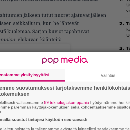
U
v
pahtumien jälkeen tutut nuoret ajatuvat jälleen
iseen seikkailuun, kun he lähtevät
T
k
stä kuolemaa. Sarjan kuviot tapahtuvat
U
ominion
-elokuvan käänteitä.
T
l
–
C
vostamme yksityisyyttäsi
Valintasi
N
pu
semme suostumuksesi tarjotaksemme henkilökohtai
ökokemuksen
N
lellisesti valitsemamme
89 teknologiakumppania
hyödynnämme henkilö
m
semme paremman käyttäjäkokemuksen sekä kohdentaaksemme sisältöä
a.
N
ällä suostut tietojesi käyttöön seuraavasti
T
B
laitetunnisteita ja tallennamme evästeitä laitteellesi saadaksemme tie