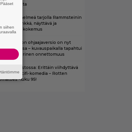
. Pääset
errori-iskusta
e
uoratoistohelmeä tarjolla Rammsteinin
aneille – synkkä, näyttävä ja
n siihen
atumainen kokemus
uraavalla
cifi-klassikon ohjaajaversio on nyt
uoratoistossa – kuvauspaikalla tapahtui
auhea ja verinen onnettomuus
t suoratoistossa: Erittäin viihdyttävä
äytäntömme
a kehuttu scifi-komedia – Rotten
omatoes -luku 95!