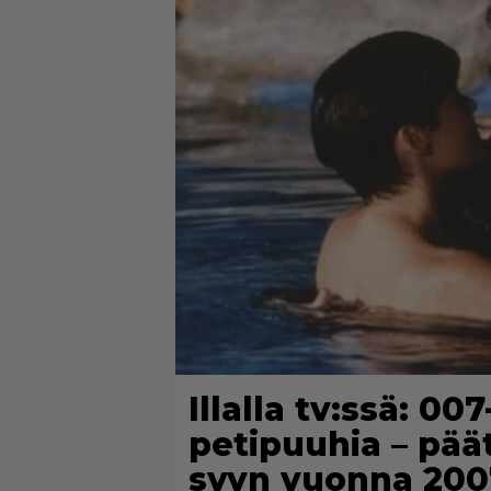
Illalla tv:ssä: 00
petipuuhia – päät
syyn vuonna 200