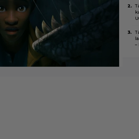
T
k
U
T
l
–