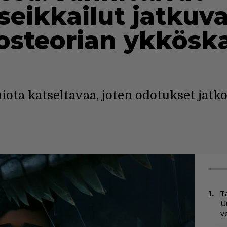
eikkailut jatkuva
osteorian ykkösk
iota katseltavaa, joten odotukset jatk
Tä
U
v