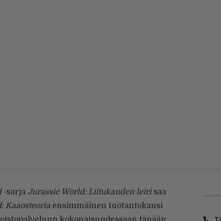
d
-sarja
Jurassic World: Liitukauden leiri
saa
: Kaaosteoria
ensimmäinen tuotantokausi
ratoistopalveluun kokonaisuudessaan tänään
Tä