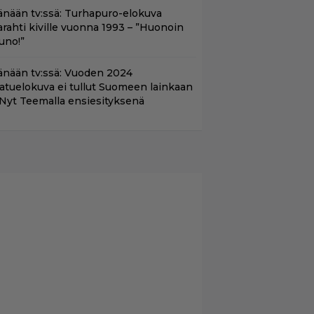
änään tv:ssä: Turhapuro-elokuva
arahti kiville vuonna 1993 – ”Huonoin
uno!”
änään tv:ssä: Vuoden 2024
aatuelokuva ei tullut Suomeen lainkaan
 Nyt Teemalla ensiesityksenä