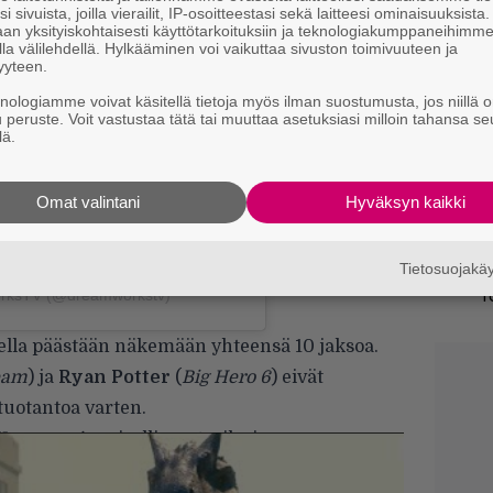
i sivuista, joilla vierailit, IP-osoitteestasi sekä laitteesi ominaisuuksista
t
 on Instagram
an yksityiskohtaisesti käyttötarkoituksiin ja teknologiakumppaneihimm
la välilehdellä. Hylkääminen voi vaikuttaa sivuston toimivuuteen ja
S
yyteen.
f
knologiamme voivat käsitellä tietoja myös ilman suostumusta, jos niillä o
s
u peruste. Voit vastustaa tätä tai muuttaa asetuksiasi milloin tahansa se
lä.
S
s
Omat valintani
Hyväksyn kaikki
k
Ny
Tietosuojak
j
T
orksTV (@dreamworkstv)
ella päästään näkemään yhteensä 10 jaksoa.
eam
) ja
Ryan Potter
(
Big Hero 6
) eivät
tuotantoa varten.
Kaaosteorian
virallinen traileri.