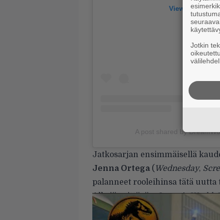
esimerkiks
View this post
tutustuma
seuraaval
käytettäv
Jotkin te
oikeutett
välilehdel
A post shared by DreamW
Jatkosarjan ensimmäisellä kaud
Jenna Ortega
(
Wednesday
,
Scr
palanneet rooleihinsa tätä uutta 
Alla jännittävän
Jurassic World: 