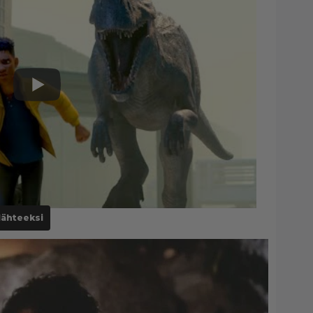
lähteeksi