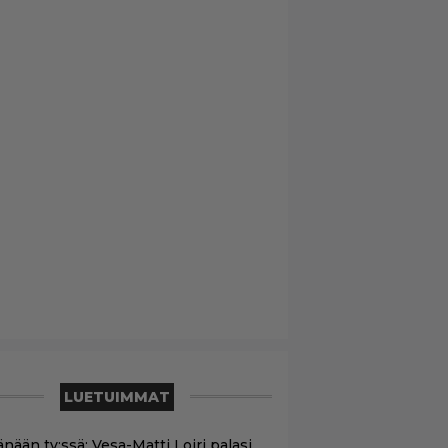
LUETUIMMAT
nään tv:ssä: Vesa-Matti Loiri palasi