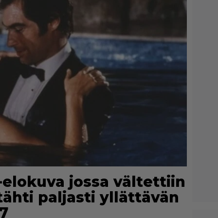
7-elokuva jossa vältettiin
ähti paljasti yllättävän
7