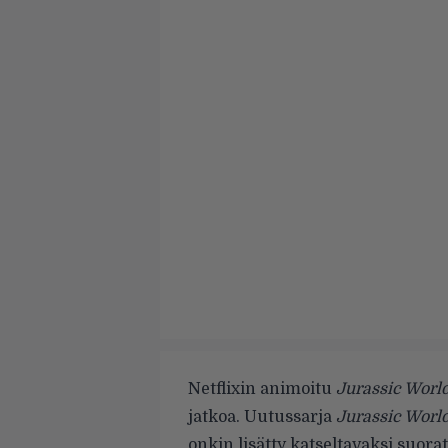
Netflixin animoitu
Jurassic Worl
jatkoa. Uutussarja
Jurassic World
onkin lisätty katseltavaksi suo