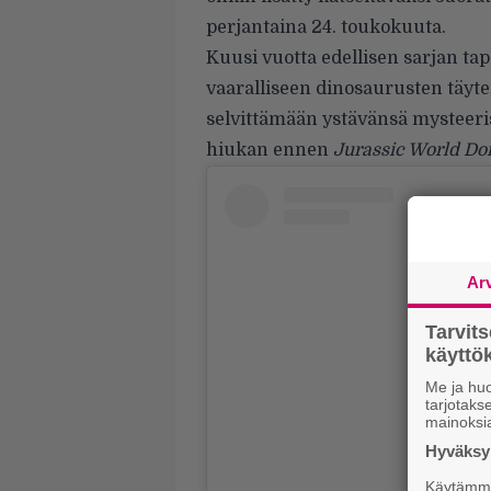
perjantaina 24. toukokuuta.
Kuusi vuotta edellisen sarjan ta
vaaralliseen dinosaurusten täyte
selvittämään ystävänsä mysteeri
hiukan ennen
Jurassic World D
Ar
Tarvit
käytt
Me ja huo
tarjotak
mainoksi
Hyväksym
Käytämme 