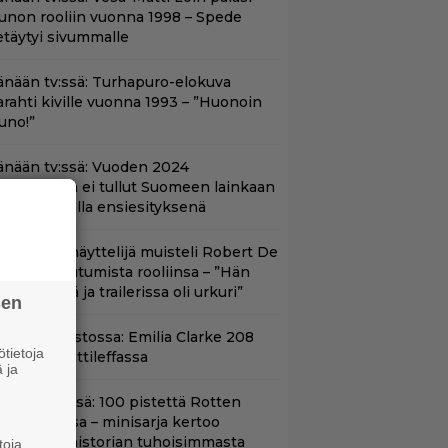
unon rooliin vuonna 1998 – Spede
etäytyi sivummalle
änään tv:ssä: Turhapuro-elokuva
arahti kiville vuonna 1993 – ”Huonoin
uno!”
änään tv:ssä: Vuoden 2024
aatuelokuva ei tullut Suomeen lainkaan
 Nyt Teemalla ensiesityksenä
ape Fear -näyttelijä muisteli Robert De
iron paneutumista rooliinsa – ”Hän
hui kielillä ja trailerissa oli urkuri”
sen
yt suoratoistossa: Emilia Clarke 208
tietoja
iljoonan hittileffassa
 ja
yt Netflixissä: 100 pistettä Rotten
omatoesissa – minisarja kertoo
ritannian historian tuhoisimmasta
toja