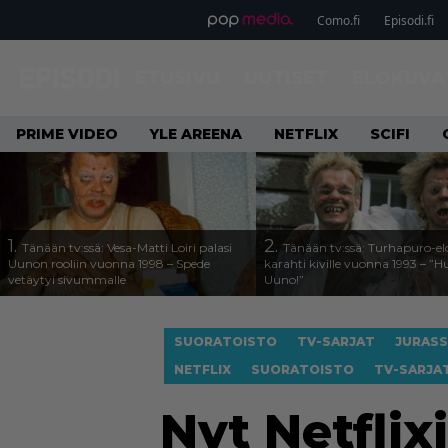
Como.fi
Episodi.fi
ETUSIVU
UUTISET
ELOKUVA
PRIME VIDEO
YLE AREENA
NETFLIX
SCIFI
1.
2.
Tänään tv:ssä: Vesa-Matti Loiri palasi
Tänään tv:ssä: Turhapuro-e
Uunon rooliin vuonna 1998 – Spede
karahti kiville vuonna 1993 – ”
vetäytyi sivummalle
Uuno!”
SUORATOISTO
TV-SARJAT
JURASS
NETFLIX
SUORATOISTO
TV-SARJA
Nyt Netflix