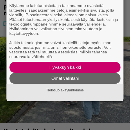
perhelomalla Portugalissa – ”Kaunis
Käytämme laitetunnisteita ja tallennamme evästeitä
laitteellesi saadaksemme tietoja esimerkiksi sivuista, joilla
mekko”
vierailit, IP-osoitteestasi sekä laitteesi ominaisuuksista.
Pääset tutustumaan yksityiskohtaisesti käyttötarkoituksiin ja
teknologiakumppaneihimme seuraavalla välilehdellä.
Hylkääminen voi vaikuttaa sivuston toimivuuteen ja
käytettävyyteen.
Jotkin teknologiamme voivat käsitellä tietoja myös ilman
suostumusta, jos niillä on siihen oikeutettu peruste. Voit
vastustaa tätä tai muuttaa asetuksiasi milloin tahansa
seuraavalla välilehdellä.
Hyväksyn kaikki
Omat valintani
Tietosuojakäytäntömme