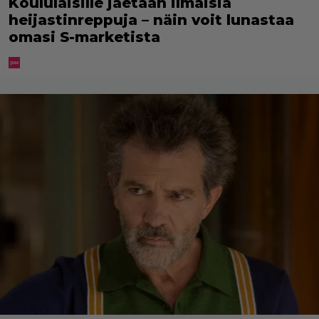
Koululaisille jaetaan ilmaisia
heijastinreppuja – näin voit lunastaa
omasi S-marketista