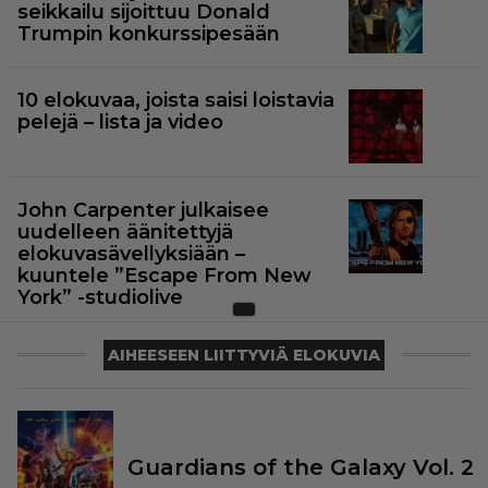
seikkailu sijoittuu Donald
Trumpin konkurssipesään
10 elokuvaa, joista saisi loistavia
pelejä – lista ja video
John Carpenter julkaisee
uudelleen äänitettyjä
elokuvasävellyksiään –
kuuntele ”Escape From New
York” -studiolive
AIHEESEEN LIITTYVIÄ ELOKUVIA
Guardians of the Galaxy Vol. 2