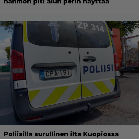
hahmon piti alun perin näyttää
Poliisilla surullinen ilta Kuopiossa