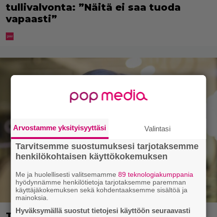
tullivalvonta: ”Näitä ei saa tuoda
vapaasti”
Arvostamme yksityisyyttäsi
Valintasi
Tarvitsemme suostumuksesi tarjotaksemme
henkilökohtaisen käyttökokemuksen
Me ja huolellisesti valitsemamme
89 teknologiakumppania
hyödynnämme henkilötietoja tarjotaksemme paremman
käyttäjäkokemuksen sekä kohdentaaksemme sisältöä ja
mainoksia.
Hyväksymällä suostut tietojesi käyttöön seuraavasti
Tältä näyttää Vappu Pimiän