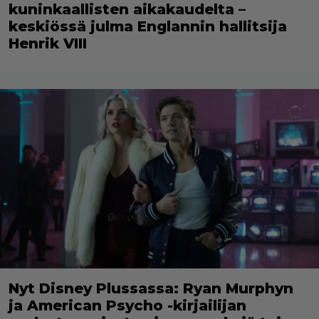
kuninkaallisten aikakaudelta –
keskiössä julma Englannin hallitsija
Henrik VIII
Nyt Disney Plussassa: Ryan Murphyn
ja American Psycho -kirjailijan