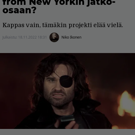
from New Yorkin jatko-
osaan?
Kappas vain, tämäkin projekti elää vielä.
Julkaistu:
18.11.2022 18:31
Niko Ikonen