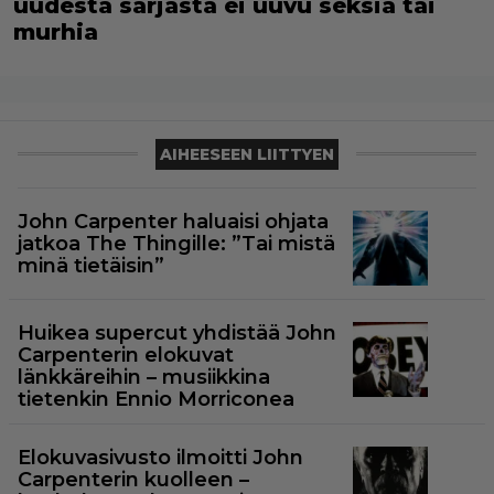
uudesta sarjasta ei uuvu seksiä tai
murhia
AIHEESEEN LIITTYEN
John Carpenter haluaisi ohjata
jatkoa The Thingille: ”Tai mistä
minä tietäisin”
Huikea supercut yhdistää John
Carpenterin elokuvat
länkkäreihin – musiikkina
tietenkin Ennio Morriconea
Elokuvasivusto ilmoitti John
Carpenterin kuolleen –