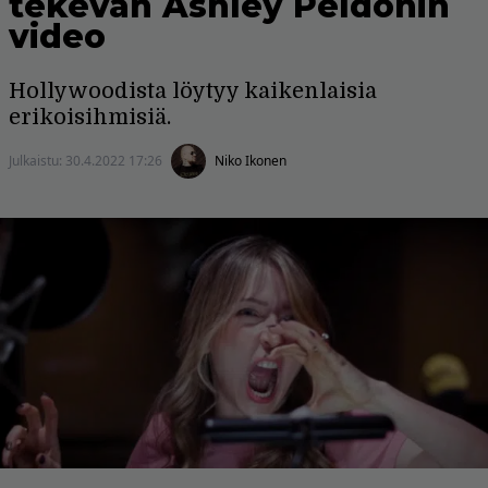
tekevän Ashley Peldonin
video
Hollywoodista löytyy kaikenlaisia
erikoisihmisiä.
Julkaistu:
30.4.2022 17:26
Niko Ikonen