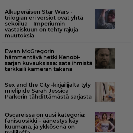
Alkuperäisen Star Wars -
trilogian eri versiot ovat yhtä
sekoilua – Imperiumin
vastaiskuun on tehty rajuja
muutoksia
Ewan McGregorin
hämmentävä hetki Kenobi-
sarjan kuvauksissa: sata ihmistä
tarkkaili kameran takana
Sex and the City -kirjailijalta tyly
mielipide Sarah Jessica
Parkerin tähdittämästä sarjasta
Oscareissa on uusi kategoria:
fanisuosikki – äänestys käy
kuumana, ja ykkösenä on
trollileffa