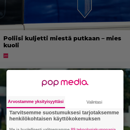
Poliisi kuljetti miestä putkaan – mies
kuoli
Arvostamme yksityisyyttäsi
Valintasi
Tarvitsemme suostumuksesi tarjotaksemme
henkilökohtaisen käyttökokemuksen
Me ja huolellisesti valitsemamme
89 teknologiakumppania