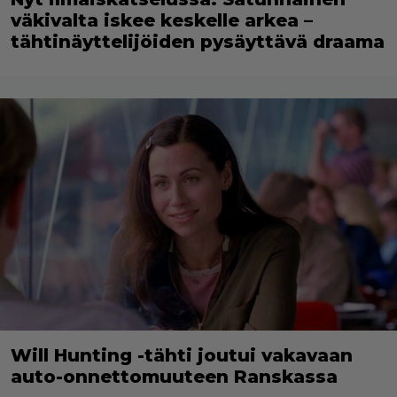
väkivalta iskee keskelle arkea –
tähtinäyttelijöiden pysäyttävä draama
Will Hunting -tähti joutui vakavaan
auto-onnettomuuteen Ranskassa