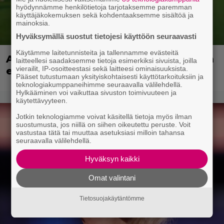
hyödynnämme henkilötietoja tarjotaksemme paremman
käyttäjäkokemuksen sekä kohdentaaksemme sisältöä ja
mainoksia.
Hyväksymällä suostut tietojesi käyttöön seuraavasti
Käytämme laitetunnisteita ja tallennamme evästeitä
Adam Sandlerin 518 miljoonan dollarin
laitteellesi saadaksemme tietoja esimerkiksi sivuista, joilla
vierailit, IP-osoitteestasi sekä laitteesi ominaisuuksista.
elokuvasarja saa jatkoa Netflixillä
Pääset tutustumaan yksityiskohtaisesti käyttötarkoituksiin ja
teknologiakumppaneihimme seuraavalla välilehdellä.
Hylkääminen voi vaikuttaa sivuston toimivuuteen ja
käytettävyyteen.
Jotkin teknologiamme voivat käsitellä tietoja myös ilman
suostumusta, jos niillä on siihen oikeutettu peruste. Voit
vastustaa tätä tai muuttaa asetuksiasi milloin tahansa
seuraavalla välilehdellä.
Hyväksyn kaikki
Omat valintani
Tietosuojakäytäntömme