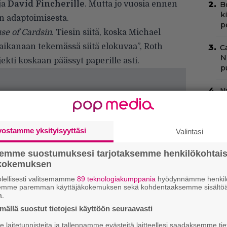
ja
David Fincherille
. Mutta jo vuosia ennen
B
k
an adaptoimisesta.
p
se of Cardsin
. Tiesin siitä, koska Michael
aikanaan tekemässä siitä elokuvaa”, Roth
C
N
ekti koskaan päässyt paperille asti.
pu
N
m
”
vostamme yksityisyyttäsi
Valintasi
s
s
semme suostumuksesi tarjotaksemme henkilökohtai
ökokemuksen
N
k
lellisesti valitsemamme
89 teknologiakumppania
hyödynnämme henkilö
k
semme paremman käyttäjäkokemuksen sekä kohdentaaksemme sisältöä
a.
H
ällä suostut tietojesi käyttöön seuraavasti
Ny
laitetunnisteita ja tallennamme evästeitä laitteellesi saadaksemme tie