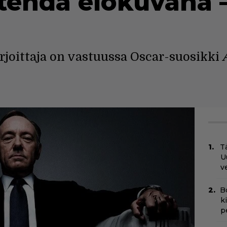
 tehdä elokuvana 
rjoittaja on vastuussa Oscar-suosikki
A
Tä
U
v
B
k
p