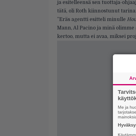
ja esitelleensä sen tuottaja-ohjaa
tätä, oli Roth kiinnostunut tarin
”Eräs agentti esitteli minulle
Hou
Mann, Al Pacino ja minä olimme 
kertoo, mutta ei avaa, miksei proj
Ar
Tarvit
käytt
Me ja huo
tarjotak
mainoksi
Hyväksym
Käytämme 