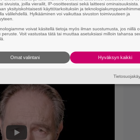
j
i sivuista, joilla vierailit, IP-osoitteestasi sekä laitteesi ominaisuuksista
T
an yksityiskohtaisesti käyttötarkoituksiin ja teknologiakumppaneihimm
la välilehdellä. Hylkääminen voi vaikuttaa sivuston toimivuuteen ja
yyteen.
H
e
knologiamme voivat käsitellä tietoja myös ilman suostumusta, jos niillä o
u peruste. Voit vastustaa tätä tai muuttaa asetuksiasi milloin tahansa se
M
lä.
e
va olisi todennäköisesti perustunut
Michael
Il
sromaaniin, jonka pohjalta tehtiin
Omat valintani
Hyväksyn kaikki
p
1990 ja joka lopulta päätyi materiaaliksi
s
laivasarjalle.
Tietosuojak