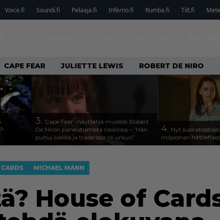
Voice.fi
Soundi.fi
Pelaaja.fi
Inferno.fi
Rumba.fi
Tilt.fi
Metel
T
TIETOVISAT
LISTAT
PODCAST
KILPA
CAPE FEAR
JULIETTE LEWIS
ROBERT DE NIRO
3.
n
Cape Fear -näyttelijä muisteli Robert
4.
7-
De Niron paneutumista rooliinsa – ”Hän
Nyt suoratoistoss
puhui kielillä ja trailerissa oli urkuri”
miljoonan hittileffas
 CARDS
MICHAEL MANN
tä? House of Card