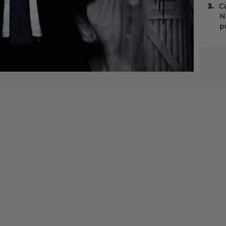
C
N
pu