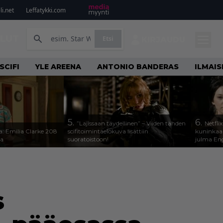
i.net
Leffatykki.com
ILUT
Etsi
KIRJAUDU
SCIFI
YLE AREENA
ANTONIO BANDERAS
ILMAI
5.
6.
”Lajissaan täydellinen” – Viiden tähden
Netfli
a: Emilia Clarke 208
scifitoimintaelokuva lisättiin
kuninkaal
sa
suoratoistoon!
julma Engl
s