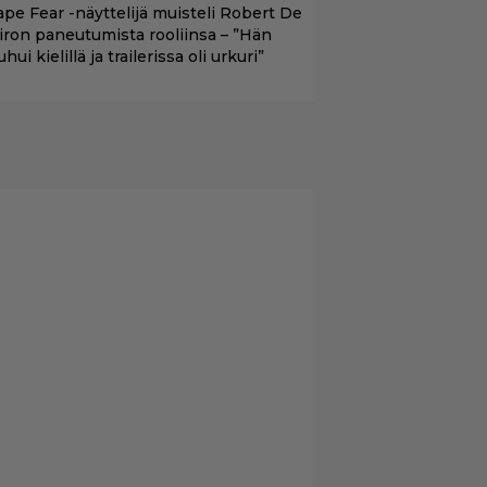
ape Fear -näyttelijä muisteli Robert De
iron paneutumista rooliinsa – ”Hän
hui kielillä ja trailerissa oli urkuri”