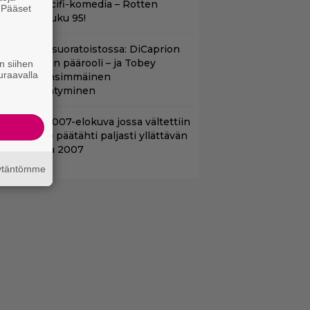
a kehuttu scifi-komedia – Rotten
. Pääset
omatoes -luku 95!
e
uippuleffa suoratoistossa: DiCaprion
nsimmäinen päärooli – ja Tobey
n siihen
uraavalla
aguiren ensimmäinen
lokuvaesiintyminen
lalla tv:ssä: 007-elokuva jossa vältettiin
etipuuhia – päätähti paljasti yllättävän
yyn vuonna 2007
äytäntömme