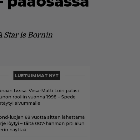
– pääosassa
 Star is Bornin
LUETUIMMAT NYT
nään tv:ssä: Vesa-Matti Loiri palasi
unon rooliin vuonna 1998 – Spede
etäytyi sivummalle
ond-luojan 68 vuotta sitten lähettämä
irje löytyi – tältä 007-hahmon piti alun
erin näyttää