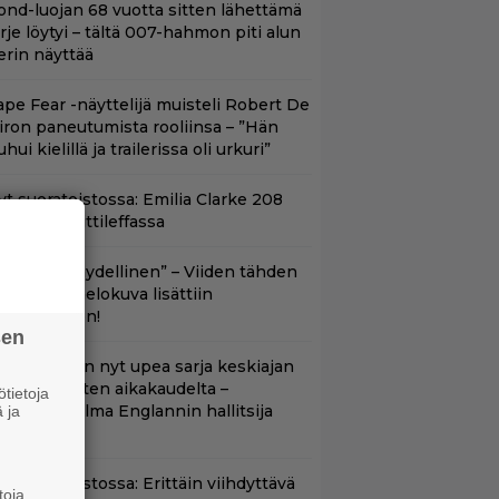
ond-luojan 68 vuotta sitten lähettämä
irje löytyi – tältä 007-hahmon piti alun
erin näyttää
ape Fear -näyttelijä muisteli Robert De
iron paneutumista rooliinsa – ”Hän
hui kielillä ja trailerissa oli urkuri”
yt suoratoistossa: Emilia Clarke 208
iljoonan hittileffassa
Lajissaan täydellinen” – Viiden tähden
cifitoimintaelokuva lisättiin
uoratoistoon!
sen
etflixissä on nyt upea sarja keskiajan
uninkaallisten aikakaudelta –
tietoja
eskiössä julma Englannin hallitsija
 ja
enrik VIII
t suoratoistossa: Erittäin viihdyttävä
toja