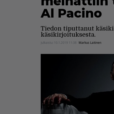
meinattiin
Al Pacino
Tiedon tiputtanut käsiki
käsikirjoituksesta.
Julkaistu:
10.1.2019 11:38
Markus Laitinen