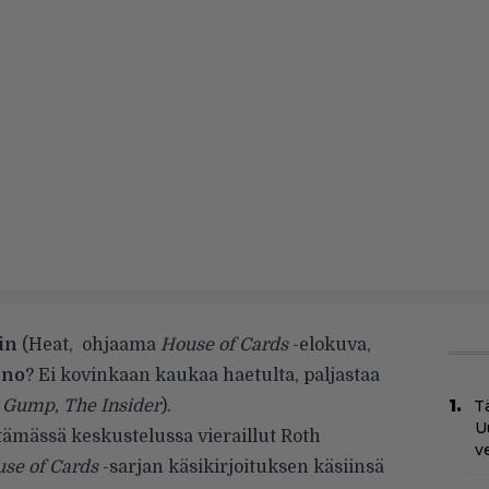
in
(Heat, ohjaama
House of Cards
-elokuva,
ino
? Ei kovinkaan kaukaa haetulta, paljastaa
t Gump, The Insider
).
Tä
U
tämässä keskustelussa vieraillut Roth
v
se of Cards
-sarjan käsikirjoituksen käsiinsä