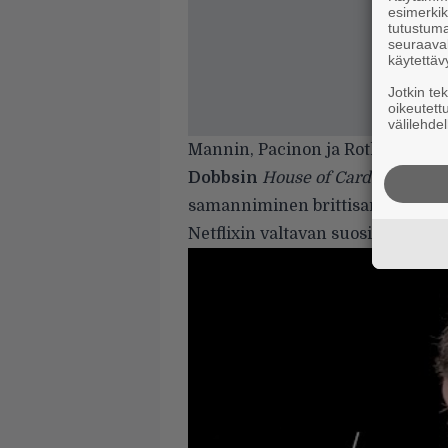
esimerkiks
tutustuma
seuraaval
käytettäv
Jotkin te
oikeutett
välilehdel
Mannin, Pacinon ja Rothin eloku
Dobbsin
House of Cards
-menesty
samanniminen brittisarja vuonna 
Netflixin valtavan suositulle lippu