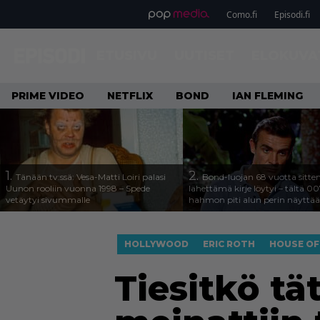
Como.fi
Episodi.fi
ETUSIVU
UUTISET
ELOKUVA
PRIME VIDEO
NETFLIX
BOND
IAN FLEMING
1.
2.
Tänään tv:ssä: Vesa-Matti Loiri palasi
Bond-luojan 68 vuotta sitte
Uunon rooliin vuonna 1998 – Spede
lähettämä kirje löytyi – tältä 00
vetäytyi sivummalle
hahmon piti alun perin näyttää
HOLLYWOOD
ERIC ROTH
HOUSE OF
Tiesitkö tä