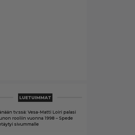
LUETUIMMAT
nään tv:ssä: Vesa-Matti Loiri palasi
unon rooliin vuonna 1998 – Spede
etäytyi sivummalle