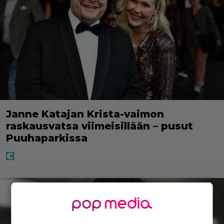
Janne Katajan Krista-vaimon
raskausvatsa viimeisillään – pusut
Puuhaparkissa