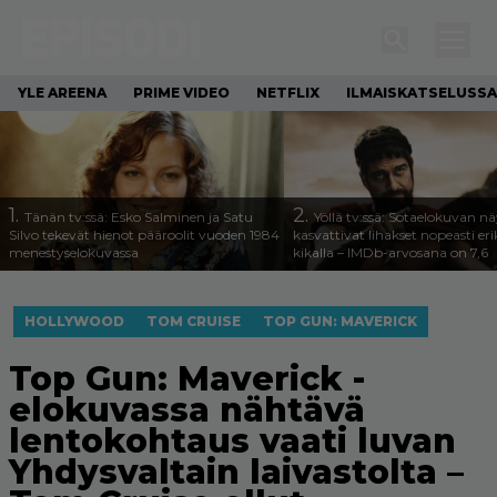
YLE AREENA
PRIME VIDEO
NETFLIX
ILMAISKATSELUSSA
1.
2.
Tänän tv:ssä: Esko Salminen ja Satu
Yöllä tv:ssä: Sotaelokuvan näy
Silvo tekevät hienot pääroolit vuoden 1984
kasvattivat lihakset nopeasti eri
menestyselokuvassa
kikalla – IMDb-arvosana on 7,6
HOLLYWOOD
TOM CRUISE
TOP GUN: MAVERICK
Top Gun: Maverick -
elokuvassa nähtävä
lentokohtaus vaati luvan
Yhdysvaltain laivastolta –