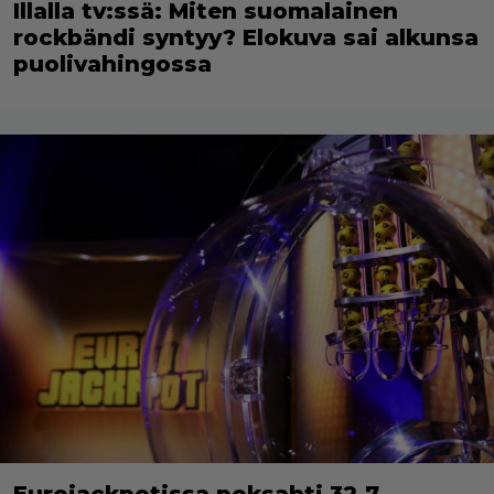
Illalla tv:ssä: Miten suomalainen
rockbändi syntyy? Elokuva sai alkunsa
puolivahingossa