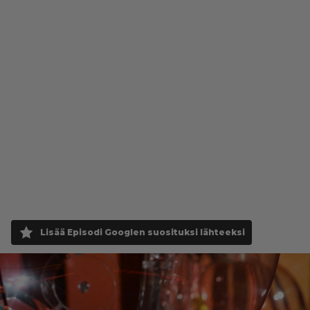
Lisää Episodi Googlen suosituksi lähteeksi