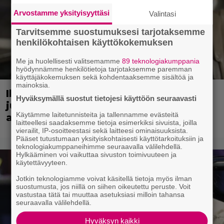
Arvostamme yksityisyyttäsi
Valintasi
Tarvitsemme suostumuksesi tarjotaksemme
henkilökohtaisen käyttökokemuksen
Me ja huolellisesti valitsemamme
89 teknologiakumppania
hyödynnämme henkilötietoja tarjotaksemme paremman
käyttäjäkokemuksen sekä kohdentaaksemme sisältöä ja
mainoksia.
Illalla tv:ssä: Vauhdikasta
Hyväksymällä suostut tietojesi käyttöön seuraavasti
junatoimintaa – leffa suututti
Käytämme laitetunnisteita ja tallennamme evästeitä
amerikkalaisen pankkijätin
laitteellesi saadaksemme tietoja esimerkiksi sivuista, joilla
vierailit, IP-osoitteestasi sekä laitteesi ominaisuuksista.
Pääset tutustumaan yksityiskohtaisesti käyttötarkoituksiin ja
teknologiakumppaneihimme seuraavalla välilehdellä.
Hylkääminen voi vaikuttaa sivuston toimivuuteen ja
käytettävyyteen.
Jotkin teknologiamme voivat käsitellä tietoja myös ilman
suostumusta, jos niillä on siihen oikeutettu peruste. Voit
vastustaa tätä tai muuttaa asetuksiasi milloin tahansa
seuraavalla välilehdellä.
Hyväksyn kaikki