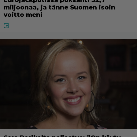
Eurojackpotissa poksahti 32,7
miljoonaa, ja tänne Suomen isoin
voitto meni