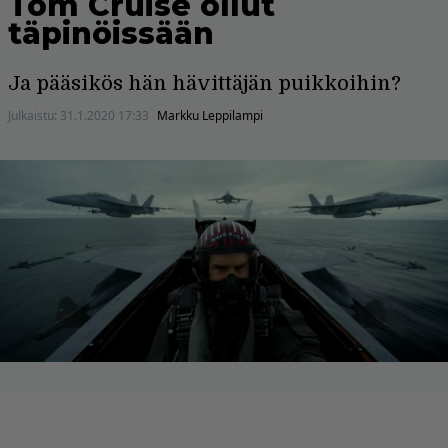
Tom Cruise ollut
täpinöissään
Ja pääsikös hän hävittäjän puikkoihin?
Julkaistu:
31.1.2020 17:33
Markku Leppilampi