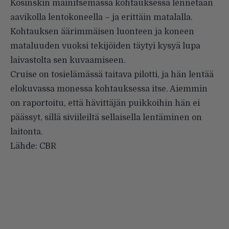
Kosinskin mainitsemassa kohtauksessa lennetään
aavikolla lentokoneella – ja erittäin matalalla.
Kohtauksen äärimmäisen luonteen ja koneen
mataluuden vuoksi tekijöiden täytyi kysyä lupa
laivastolta sen kuvaamiseen.
Cruise on tosielämässä taitava pilotti, ja hän lentää
elokuvassa monessa kohtauksessa itse. Aiemmin
on
raportoitu
, että hävittäjän puikkoihin hän ei
päässyt, sillä siviileiltä sellaisella lentäminen on
laitonta.
Lähde:
CBR