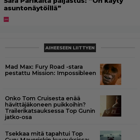
Sara Parikalta paljastus: ”On käyty
asuntonäytöillä”
AIHEESEEN LIITTYEN
Mad Max: Fury Road -stara
pestattu Mission: Impossibleen
Onko Tom Cruisesta enää
hävittäjäkoneen puikkoihin?
Trailerikatsauksessa Top Gunin
jatko-osa
Tsekkaa mitä tapahtui Top