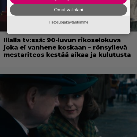
Omat valintani
Tietosuojakäytäntömme
Illalla tv:ssä: 90-luvun rikoselokuva
joka ei vanhene koskaan – rönsyilevä
mestariteos kestää aikaa ja kulutusta