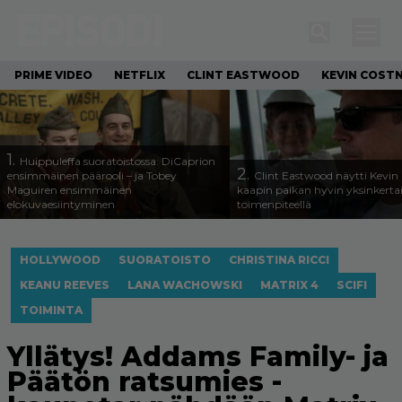
PRIME VIDEO
NETFLIX
CLINT EASTWOOD
KEVIN COST
1.
Huippuleffa suoratoistossa: DiCaprion
2.
ensimmäinen päärooli – ja Tobey
Clint Eastwood näytti Kevin 
Maguiren ensimmäinen
kaapin paikan hyvin yksinkertai
elokuvaesiintyminen
toimenpiteellä
HOLLYWOOD
SUORATOISTO
CHRISTINA RICCI
KEANU REEVES
LANA WACHOWSKI
MATRIX 4
SCIFI
TOIMINTA
Yllätys! Addams Family- ja
Päätön ratsumies -