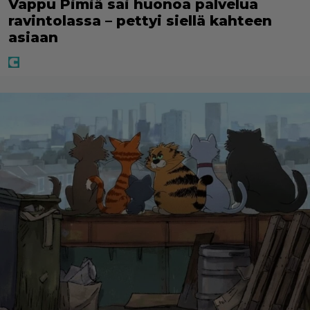
Vappu Pimiä sai huonoa palvelua
ravintolassa – pettyi siellä kahteen
asiaan