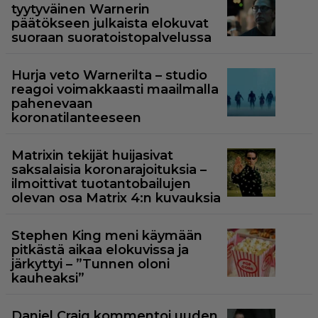
tyytyväinen Warnerin
päätökseen julkaista elokuvat
suoraan suoratoistopalvelussa
Hurja veto Warnerilta – studio
reagoi voimakkaasti maailmalla
pahenevaan
koronatilanteeseen
Matrixin tekijät huijasivat
saksalaisia koronarajoituksia –
ilmoittivat tuotantobailujen
olevan osa Matrix 4:n kuvauksia
Stephen King meni käymään
pitkästä aikaa elokuvissa ja
järkyttyi – ”Tunnen oloni
kauheaksi”
Daniel Craig kommentoi uuden