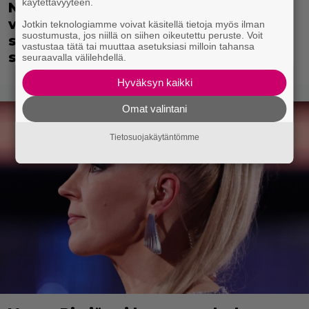
käytettävyyteen.
Nyt Netflixissä: Mysteerinen voima
vangitsee perheen neljän seinän
Jotkin teknologiamme voivat käsitellä tietoja myös ilman
suostumusta, jos niillä on siihen oikeutettu peruste. Voit
sisälle – uusi jännittävä scifitrilleri
vastustaa tätä tai muuttaa asetuksiasi milloin tahansa
saapui suoratoistoon
seuraavalla välilehdellä.
Hyväksyn kaikki
Omat valintani
Tietosuojakäytäntömme