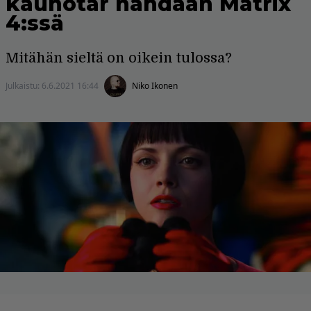
kaunotar nähdään Matrix
4:ssä
Mitähän sieltä on oikein tulossa?
Julkaistu:
6.6.2021 16:44
Niko Ikonen