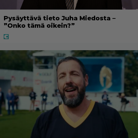
Pysäyttävä tieto Juha Miedosta –
”Onko tämä oikein?”