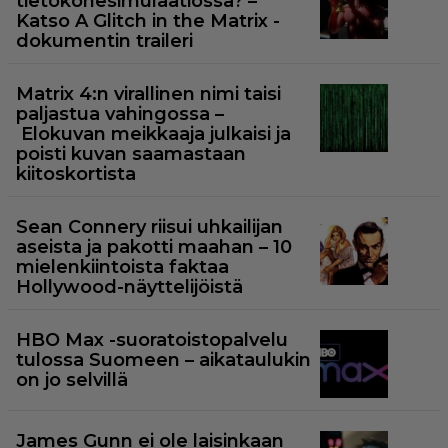
tietokonesimulaatiossa? –
Katso A Glitch in the Matrix -
dokumentin traileri
Matrix 4:n virallinen nimi taisi
paljastua vahingossa –
Elokuvan meikkaaja julkaisi ja
poisti kuvan saamastaan
kiitoskortista
Sean Connery riisui uhkailijan
aseista ja pakotti maahan – 10
mielenkiintoista faktaa
Hollywood-näyttelijöistä
HBO Max -suoratoistopalvelu
tulossa Suomeen – aikataulukin
on jo selvillä
James Gunn ei ole laisinkaan