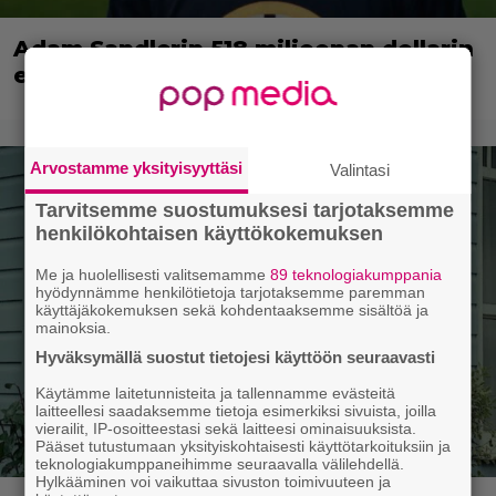
Adam Sandlerin 518 miljoonan dollarin
elokuvasarja saa jatkoa Netflixillä
Arvostamme yksityisyyttäsi
Valintasi
Tarvitsemme suostumuksesi tarjotaksemme
henkilökohtaisen käyttökokemuksen
Me ja huolellisesti valitsemamme
89 teknologiakumppania
hyödynnämme henkilötietoja tarjotaksemme paremman
käyttäjäkokemuksen sekä kohdentaaksemme sisältöä ja
mainoksia.
Hyväksymällä suostut tietojesi käyttöön seuraavasti
Käytämme laitetunnisteita ja tallennamme evästeitä
laitteellesi saadaksemme tietoja esimerkiksi sivuista, joilla
vierailit, IP-osoitteestasi sekä laitteesi ominaisuuksista.
Pääset tutustumaan yksityiskohtaisesti käyttötarkoituksiin ja
teknologiakumppaneihimme seuraavalla välilehdellä.
Hylkääminen voi vaikuttaa sivuston toimivuuteen ja