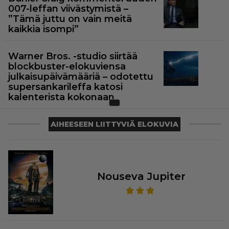
007-leffan viivästymistä –
”Tämä juttu on vain meitä
kaikkia isompi”
Warner Bros. -studio siirtää
blockbuster-elokuviensa
julkaisupäivämääriä – odotettu
supersankarileffa katosi
kalenterista kokonaan
AIHEESEEN LIITTYVIÄ ELOKUVIA
Nouseva Jupiter