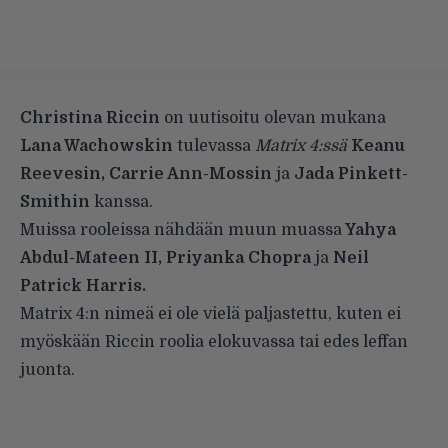
Christina Riccin
on uutisoitu olevan mukana
Lana Wachowskin
tulevassa
Matrix 4:ssä
Keanu
Reevesin, Carrie Ann-Mossin
ja
Jada Pinkett-
Smithin
kanssa.
Muissa rooleissa nähdään muun muassa
Yahya
Abdul-Mateen II, Priyanka Chopra
ja
Neil
Patrick Harris.
Matrix 4:n nimeä ei ole vielä paljastettu, kuten ei
myöskään Riccin roolia elokuvassa tai edes leffan
juonta.