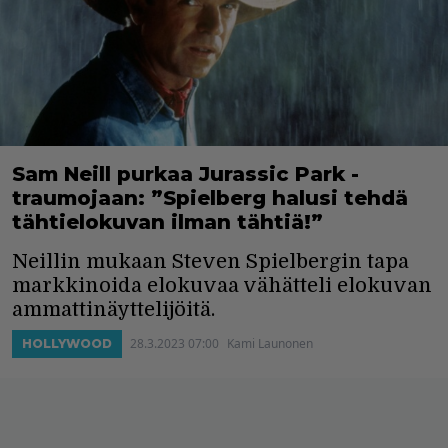
Sam Neill purkaa Jurassic Park -
traumojaan: ”Spielberg halusi tehdä
tähtielokuvan ilman tähtiä!”
Neillin mukaan Steven Spielbergin tapa
markkinoida elokuvaa vähätteli elokuvan
ammattinäyttelijöitä.
28.3.2023 07:00
Kami Launonen
HOLLYWOOD