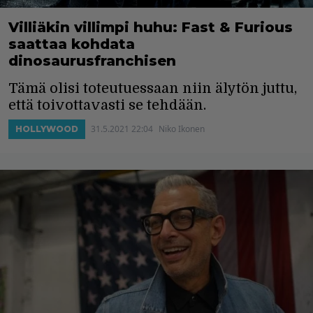
Villiäkin villimpi huhu: Fast & Furious
saattaa kohdata
dinosaurusfranchisen
Tämä olisi toteutuessaan niin älytön juttu,
että toivottavasti se tehdään.
31.5.2021 22:04
Niko Ikonen
HOLLYWOOD