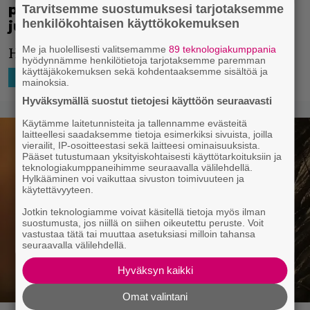
pitkään odotetusta kauhuelokuvasta
Tarvitsemme suostumuksesi tarjotaksemme
henkilökohtaisen käyttökokemuksen
julkaistiin ensimmäinen traileri
Me ja huolellisesti valitsemamme
89 teknologiakumppania
Huh huh! Nyt nimittäin lähtee!
hyödynnämme henkilötietoja tarjotaksemme paremman
käyttäjäkokemuksen sekä kohdentaaksemme sisältöä ja
29.7.2021 21:40
Niko Ikonen
HOLLYWOOD
mainoksia.
Hyväksymällä suostut tietojesi käyttöön seuraavasti
Käytämme laitetunnisteita ja tallennamme evästeitä
laitteellesi saadaksemme tietoja esimerkiksi sivuista, joilla
vierailit, IP-osoitteestasi sekä laitteesi ominaisuuksista.
Pääset tutustumaan yksityiskohtaisesti käyttötarkoituksiin ja
teknologiakumppaneihimme seuraavalla välilehdellä.
Hylkääminen voi vaikuttaa sivuston toimivuuteen ja
käytettävyyteen.
Jotkin teknologiamme voivat käsitellä tietoja myös ilman
suostumusta, jos niillä on siihen oikeutettu peruste. Voit
vastustaa tätä tai muuttaa asetuksiasi milloin tahansa
seuraavalla välilehdellä.
Hyväksyn kaikki
Omat valintani