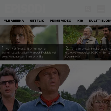
YLE AREENA
NETFLIX
PRIME VIDEO
K18
KULTTIELOK
1.
2.
Nyt Netflixissä: 180 miljoonan
Tänään tv:ssä: Koskettava k
toimintaseikkailu – Margot Robbie vei
elokuva vuodelta 2020 – ”Tehty 
seksikohtauksen liian pitkälle
sydämellä”