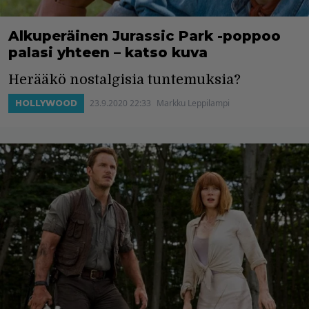
Alkuperäinen Jurassic Park -poppoo
palasi yhteen – katso kuva
Herääkö nostalgisia tuntemuksia?
23.9.2020 22:33
Markku Leppilampi
HOLLYWOOD