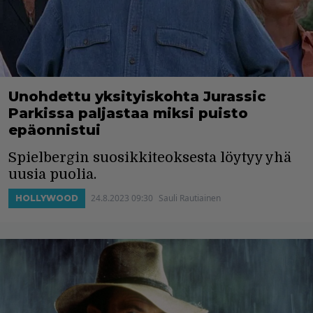
Unohdettu yksityiskohta Jurassic
Parkissa paljastaa miksi puisto
epäonnistui
Spielbergin suosikkiteoksesta löytyy yhä
uusia puolia.
24.8.2023 09:30
Sauli Rautiainen
HOLLYWOOD