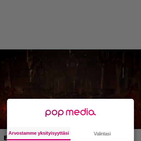
Arvostamme yksityisyyttäsi
Valintasi
Erikoisefekti-ikoni Phil Tippetin