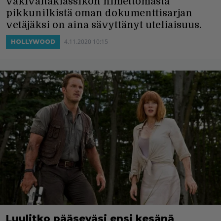
väkivaltaklassikon nimettömästä
pikkunilkistä oman dokumenttisarjan
vetäjäksi on aina sävyttänyt uteliaisuus.
4.11.2020 10:15
HOLLYWOOD
Luulitko pääseväsi ensi kesänä