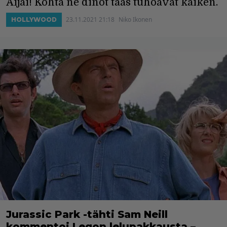
Aijai! Kohta ne dinot taas tuhoavat kaiken.
23.11.2021 21:18
Niko Ikonen
HOLLYWOOD
Jurassic Park -tähti Sam Neill
kommentoi Legon lelupakkausta –