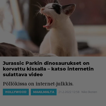
Jurassic Parkin dinosaurukset on
korvattu kissalla – katso internetin
sulattava video
Pöllökissa on internet-julkkis.
21.2.2022 12:58
Niko Ikonen
HOLLYWOOD
MAAILMALTA