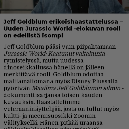
Jeff Goldblum erikoishaastattelussa –
Uuden Jurassic World -elokuvan rooli
on edellistä isompi
Jeff Goldblum pääsi vain piipahtamaan
Jurassic World: Kaatunut valtakunta
-
rymistelyssä, mutta uudessa
dinoseikkailussa hänellä on jälleen
merkittävä rooli. Goldblum odottaa
malttamattomana myös Disney Plussalla
pyörivän
Maailma Jeff Goldblumin silmin
-
dokumenttisarjansa toisen kauden
kuvauksia. Haastattelimme
veteraaninäyttelijää, josta on tullut myös
kultti- ja meemisuosikki Zoomin
välityksellä. Hänen pitkää uraansa