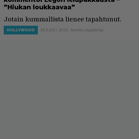
”Hiukan loukkaavaa”
Jotain kummallista lienee tapahtunut.
26.8.2021 20:03
Markku Leppilampi
HOLLYWOOD