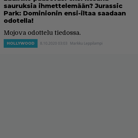
sauruksia ihmettelemään? Jurassic
Park: Dominionin ensi-iltaa saadaan
odotella!
Mojova odottelu tiedossa.
8.10.2020 03:03
Markku Leppilampi
HOLLYWOOD