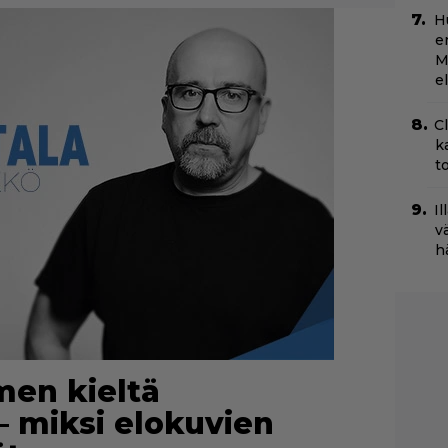
H
e
M
e
C
k
t
Il
v
h
en kieltä
– miksi elokuvien