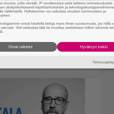
i sivuista, joilla vierailit, IP-osoitteestasi sekä laitteesi ominaisuuksista
an yksityiskohtaisesti käyttötarkoituksiin ja teknologiakumppaneihimm
la välilehdellä. Hylkääminen voi vaikuttaa sivuston toimivuuteen ja
yyteen.
knologiamme voivat käsitellä tietoja myös ilman suostumusta, jos niillä o
u peruste. Voit vastustaa tätä tai muuttaa asetuksiasi milloin tahansa se
lä.
 monet vaihtoehdot:
yy teatterissa ja kotona
Omat valintani
Hyväksyn kaikki
Tietosuojak