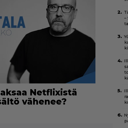
T
–
t
Yö
k
k
I
s
t
k
aksaa Netflixistä
Il
r
sältö vähenee?
k
Ny
p