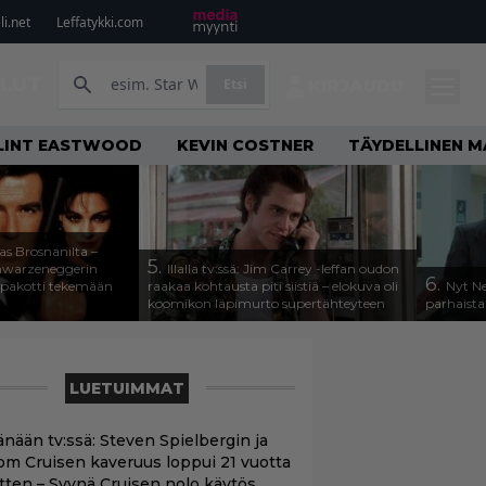
i.net
Leffatykki.com
ILUT
Etsi
KIRJAUDU
LINT EASTWOOD
KEVIN COSTNER
TÄYDELLINEN M
as Brosnanilta –
5.
hwarzeneggerin
Illalla tv:ssä: Jim Carrey -leffan oudon
6.
 pakotti tekemään
raakaa kohtausta piti siistiä – elokuva oli
Nyt Ne
koomikon läpimurto supertähteyteen
parhaista
LUETUIMMAT
änään tv:ssä: Steven Spielbergin ja
om Cruisen kaveruus loppui 21 vuotta
itten – Syynä Cruisen nolo käytös