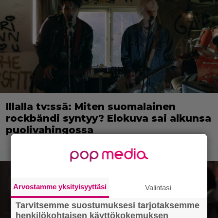
Illalla tv:ssä: Miten suomalainen
rockbändi syntyy? Elokuva sai alkunsa
puolivahingossa
Arvostamme yksityisyyttäsi
Valintasi
Tarvitsemme suostumuksesi tarjotaksemme
henkilökohtaisen käyttökokemuksen