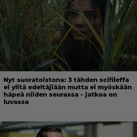
Nyt suoratoistona: 3 tähden scifileffa
ei ylitä edeltäjiään mutta ei myöskään
häpeä niiden seurassa – jatkoa on
luvassa