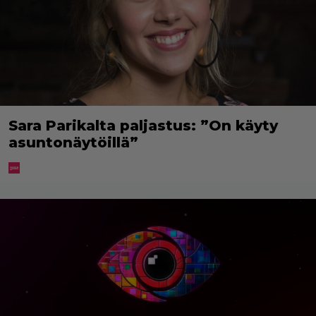
Sara Parikalta paljastus: ”On käyty
asuntonäytöillä”