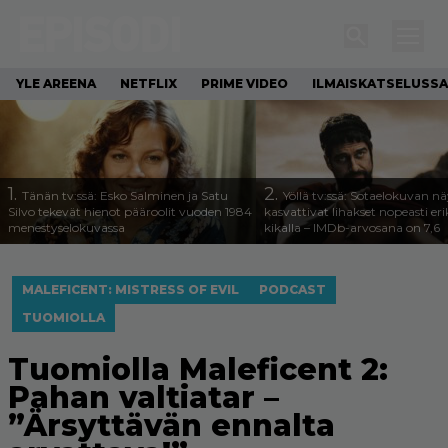
YLE AREENA
NETFLIX
PRIME VIDEO
ILMAISKATSELUSSA
1.
2.
Tänän tv:ssä: Esko Salminen ja Satu
Yöllä tv:ssä: Sotaelokuvan näy
Silvo tekevät hienot pääroolit vuoden 1984
kasvattivat lihakset nopeasti eri
menestyselokuvassa
kikalla – IMDb-arvosana on 7,6
MALEFICENT: MISTRESS OF EVIL
PODCAST
TUOMIOLLA
Tuomiolla Maleficent 2:
Pahan valtiatar –
”Ärsyttävän ennalta