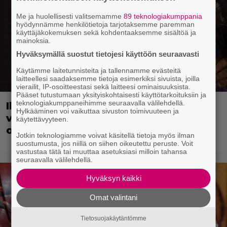
Me ja huolellisesti valitsemamme
89 teknologiakumppania
hyödynnämme henkilötietoja tarjotaksemme paremman
käyttäjäkokemuksen sekä kohdentaaksemme sisältöä ja
mainoksia.
Hyväksymällä suostut tietojesi käyttöön seuraavasti
Käytämme laitetunnisteita ja tallennamme evästeitä
laitteellesi saadaksemme tietoja esimerkiksi sivuista, joilla
vierailit, IP-osoitteestasi sekä laitteesi ominaisuuksista.
Pääset tutustumaan yksityiskohtaisesti käyttötarkoituksiin ja
teknologiakumppaneihimme seuraavalla välilehdellä.
Illalla tv:ssä: Huippuluokan scifi-
Hylkääminen voi vaikuttaa sivuston toimivuuteen ja
viihdettä 1 tunnin ajan – sen jälkeen
käytettävyyteen.
ohjaajan ote lipsuu
Jotkin teknologiamme voivat käsitellä tietoja myös ilman
suostumusta, jos niillä on siihen oikeutettu peruste. Voit
vastustaa tätä tai muuttaa asetuksiasi milloin tahansa
seuraavalla välilehdellä.
Hyväksyn kaikki
Omat valintani
Tietosuojakäytäntömme