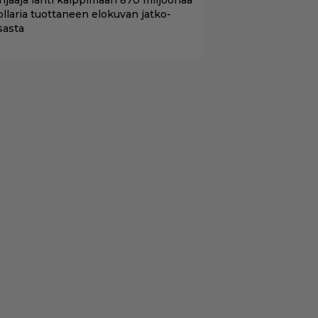
hjaaja lähti kalppimaan 870 miljoonaa
ollaria tuottaneen elokuvan jatko-
sasta