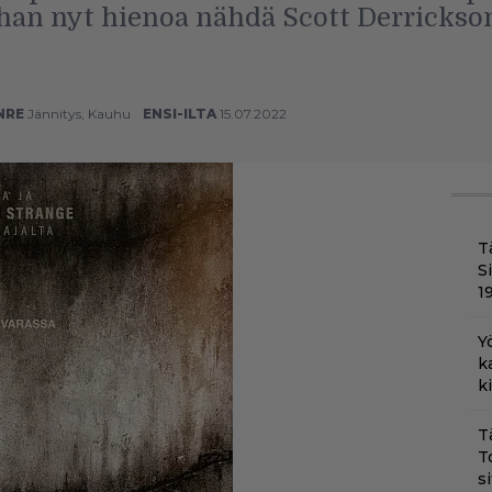
an nyt hienoa nähdä Scott Derrickson
NRE
Jännitys
,
Kauhu
ENSI-ILTA
15.07.2022
T
S
1
Y
k
k
T
T
s