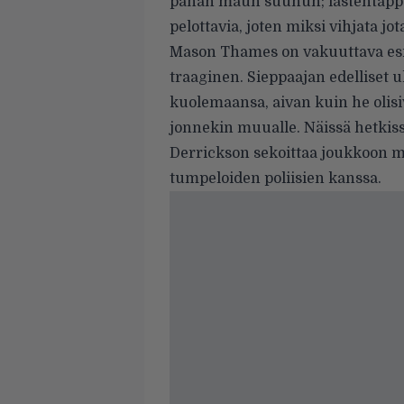
pahan maun suuhun; lastentappaja
pelottavia, joten miksi vihjata jo
Mason Thames on vakuuttava esik
traaginen. Sieppaajan edelliset u
kuolemaansa, aivan kuin he olis
jonnekin muualle. Näissä hetkis
Derrickson sekoittaa joukkoon m
tumpeloiden poliisien kanssa.