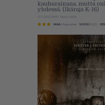
kauhurainana, mutta onh
yhdessä. (Ikäraja K-16)
15.7.2022 08:09
Maria Lättilä
MAA
Yhdysvallat
VUOSI
2022
GE