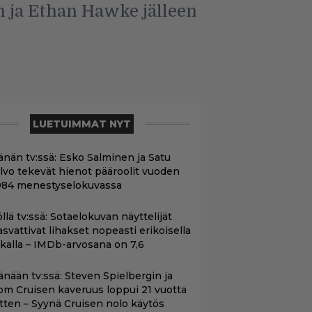
 ja Ethan Hawke jälleen
LUETUIMMAT NYT
änän tv:ssä: Esko Salminen ja Satu
ilvo tekevät hienot pääroolit vuoden
984 menestyselokuvassa
öllä tv:ssä: Sotaelokuvan näyttelijät
asvattivat lihakset nopeasti erikoisella
ikalla – IMDb-arvosana on 7,6
änään tv:ssä: Steven Spielbergin ja
om Cruisen kaveruus loppui 21 vuotta
itten – Syynä Cruisen nolo käytös