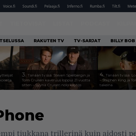
Voice.fi
Soundi.fi
Pelaaja.fi
Inferno.fi
Rumba.fi
Tilt.fi
Metel
T
TIETOVISAT
LISTAT
PODCAST
KILPA
ATSELUSSA
RAKUTEN TV
TV-SARJAT
BILLY BO
3.
4.
ttelijät
Tänään tv:ssä: Steven Spielbergin ja
Tänään tv:ssä: Lo
koisella
Tom Cruisen kaveruus loppui 21 vuotta
– Stephen King ja T
sitten – Syynä Cruisen nolo käytös
takeina
 Phone
pi tiukkana trillerinä kuin aidosti p