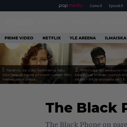
Como.fi
Episodi.fi
ETUSIVU
UUTISET
ELOKUVA
PRIME VIDEO
NETFLIX
YLE AREENA
ILMAISK
1.
2.
Tänän tv:ssä: Esko Salminen ja Satu
Yöllä tv:ssä: Sotaelokuvan näy
Silvo tekevät hienot pääroolit vuoden 1984
kasvattivat lihakset nopeasti eri
menestyselokuvassa
kikalla – IMDb-arvosana on 7,6
The Black
The Black Phone on parem