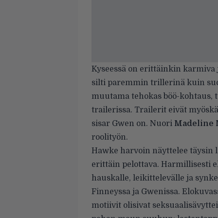
Kyseessä on erittäinkin karmiva 
silti paremmin trillerinä kuin s
muutama tehokas böö-kohtaus, tos
trailerissa. Trailerit eivät myös
sisar Gwen on. Nuori
Madeline
roolityön.
Hawke harvoin näyttelee täysin 
erittäin pelottava. Harmillisesti
hauskalle, leikittelevälle ja synke
Finneyssa ja Gwenissa. Elokuvass
motiivit olisivat seksuaalisävyttei