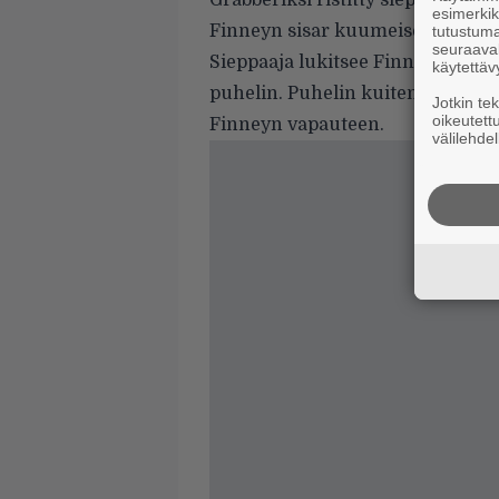
Grabberiksi ristitty sieppaaja n
esimerkiks
Finneyn sisar kuumeisen etsinnä
tutustuma
seuraaval
Sieppaaja lukitsee Finneyn kellari
käytettäv
puhelin. Puhelin kuitenkin soi ja
Jotkin te
oikeutett
Finneyn vapauteen.
välilehdel