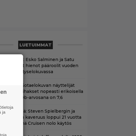
LUETUIMMAT
änän tv:ssä: Esko Salminen ja Satu
ilvo tekevät hienot pääroolit vuoden
984 menestyselokuvassa
llä tv:ssä: Sotaelokuvan näyttelijät
asvattivat lihakset nopeasti erikoisella
sen
ikalla – IMDb-arvosana on 7,6
tietoja
änään tv:ssä: Steven Spielbergin ja
 ja
om Cruisen kaveruus loppui 21 vuotta
itten – Syynä Cruisen nolo käytös
toja