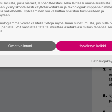
appaa Finneyn seuraavaksi uhrikseen, aloittaa
T
i sivuista, joilla vierailit, IP-osoitteestasi sekä laitteesi ominaisuuksista
–
n tuodakseen veljensä elossa kotiin.
an yksityiskohtaisesti käyttötarkoituksiin ja teknologiakumppaneihimm
t
la välilehdellä. Hylkääminen voi vaikuttaa sivuston toimivuuteen ja
insa, josta löytyy vain patja ja rikkinäinen
yyteen.
 murhaajan edelliset uhrit yrittävät auttaa
I
knologiamme voivat käsitellä tietoja myös ilman suostumusta, jos niillä o
s
u peruste. Voit vastustaa tätä tai muuttaa asetuksiasi milloin tahansa se
lä.
t
k
Omat valintani
Hyväksyn kaikki
Il
r
k
Tietosuojak
H
e
M
e
Ny
p