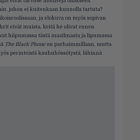
t eivät tarvitse motiiveja ollakseen
tain, johon ei kuitenkaan kunnolla tartuta?
oisroolissaan, ja elokuva on myös sopivan
hrit eivät muista, keitä he olivat ennen
ivat hiipumassa tästä maailmasta ja lipumassa
sä
The Black Phone
on parhaimmillaan, mutta
yös perinteistä kauhuhössötystä, lähinnä