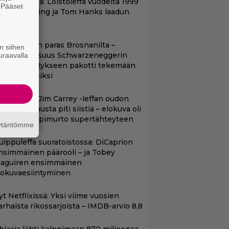
änään tv:ssä: Loistoleffa vuodelta 1999
. Pääset
 Stephen King ja Tom Hanks laadun
e
akeina
llan Bond on paras Brosnanilta –
n siihen
amankaltaisuus Schwarzeneggerin
uraavalla
oimintatykitykseen pakotti tekemään
ässärin uusiksi
lalla tv:ssä: Jim Carrey -leffan oudon
aakaa kohtausta piti siistiä – elokuva oli
oomikon läpimurto supertähteyteen
äytäntömme
uippuleffa suoratoistossa: DiCaprion
nsimmäinen päärooli – ja Tobey
aguiren ensimmäinen
lokuvaesiintyminen
t Netflixissä: Yksi viime vuosien
arhaista rikossarjoista – IMDB-arvio 8,8