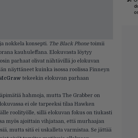
O
d
o
ja nokkela konsepti.
The Black Phone
toimii
uorana kauhuleffana. Elokuvasta löytyy
in parhaat olivat nähtävillä jo elokuvan
kään näyttäneet kuinka isossa roolissa Finneyn
 McGraw
tekeekin elokuvan parhaan
läpimätiä hahmoja, mutta The Grabber on
 elokuvassa ei ole tarpeeksi tilaa Hawken
älle roolityölle, sillä elokuvan fokus on tiukasti
a myös ajoittain vihjataan, että murhaajan
siä, mutta sitä ei uskalleta varmistaa. Se jättää