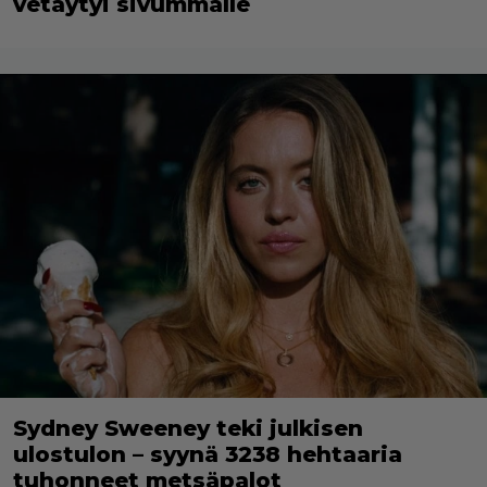
vetäytyi sivummalle
Sydney Sweeney teki julkisen
ulostulon – syynä 3238 hehtaaria
tuhonneet metsäpalot