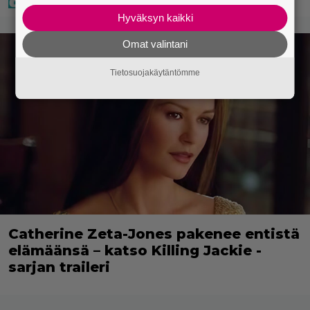
Hyväksyn kaikki
Omat valintani
Tietosuojakäytäntömme
Catherine Zeta-Jones pakenee entistä
elämäänsä – katso Killing Jackie -
sarjan traileri