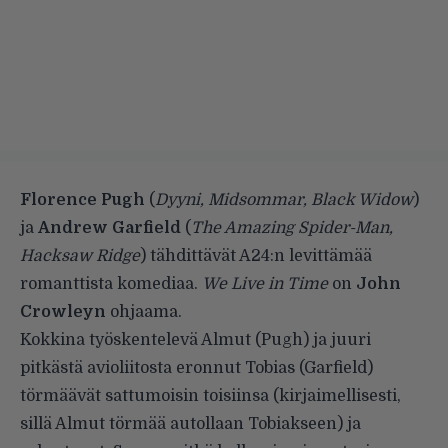
Florence Pugh
(
Dyyni, Midsommar, Black Widow
)
ja
Andrew Garfield
(
The Amazing Spider-Man,
Hacksaw Ridge
) tähdittävät A24:n levittämää
romanttista komediaa.
We Live in Time
on
John
Crowleyn
ohjaama.
Kokkina työskentelevä Almut (Pugh) ja juuri
pitkästä avioliitosta eronnut Tobias (Garfield)
törmäävät sattumoisin toisiinsa (kirjaimellisesti,
sillä Almut törmää autollaan Tobiakseen) ja