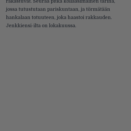
rakastuvat. Seuraa pitkä kollaasimainen tarina,
jossa tutustutaan pariskuntaan, ja törmätään
hankalaan totuuteen, joka haastoi rakkauden.
Jenkkiensi-ilta on lokakuussa.