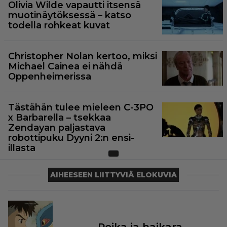
Olivia Wilde vapautti itsensä
muotinäytöksessä – katso
todella rohkeat kuvat
Christopher Nolan kertoo, miksi
Michael Cainea ei nähdä
Oppenheimerissa
Tästähän tulee mieleen C-3PO
x Barbarella – tsekkaa
Zendayan paljastava
robottipuku Dyyni 2:n ensi-
illasta
AIHEESEEN LIITTYVIÄ ELOKUVIA
Poika ja haikara