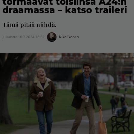
törmäävät toisiinsa A24:n
draamassa – katso traileri
Tämä pitää nähdä.
Julkaistu:
10.7.2024 16:32
Niko Ikonen