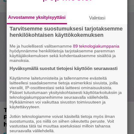
Arvostamme yksityisyyttäsi
Valintasi
Tarvitsemme suostumuksesi tarjotaksemme
henkilökohtaisen käyttökokemuksen
Me ja huolellisesti valitsemamme
89 teknologiakumppania
hyödynnämme henkilötietoja tarjotaksemme paremman
käyttäjäkokemuksen sekä kohdentaaksemme sisältöä ja
mainoksia.
Hyväksymällä suostut tietojesi käyttöön seuraavasti
Käytämme laitetunnisteita ja tallennamme evästeitä
laitteellesi saadaksemme tietoja esimerkiksi sivuista, joilla
vierailit, IP-osoitteestasi sekä laitteesi ominaisuuksista.
Pääset tutustumaan yksityiskohtaisesti käyttötarkoituksiin ja
teknologiakumppaneihimme seuraavalla välilehdellä.
Hylkääminen voi vaikuttaa sivuston toimivuuteen ja
käytettävyyteen.
Tässä tulevat Salkkarit-tähti Johanna
Puhakan kaksoset – kasvaneet
Jotkin teknologiamme voivat käsitellä tietoja myös ilman
suostumusta, jos niillä on siihen oikeutettu peruste. Voit
huimasti
vastustaa tätä tai muuttaa asetuksiasi milloin tahansa
seuraavalla välilehdellä.