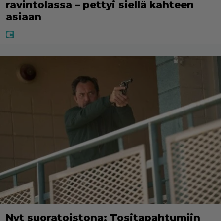
ravintolassa – pettyi siellä kahteen
asiaan
Nyt suoratoistona: Tositapahtumiin