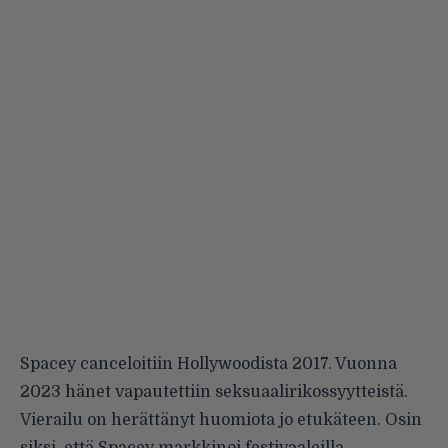
Spacey canceloitiin Hollywoodista 2017. Vuonna
2023 hänet vapautettiin seksuaalirikossyytteistä.
Vierailu on herättänyt huomiota jo etukäteen. Osin
siksi, että Spacey markkinoi festivaaleilla