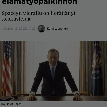
elämätyöpalkinnon
Spaceyn vierailu on herättänyt
keskustelua.
Julkaistu:
18.5.2025 10:30
Kami Launonen
House of Cards