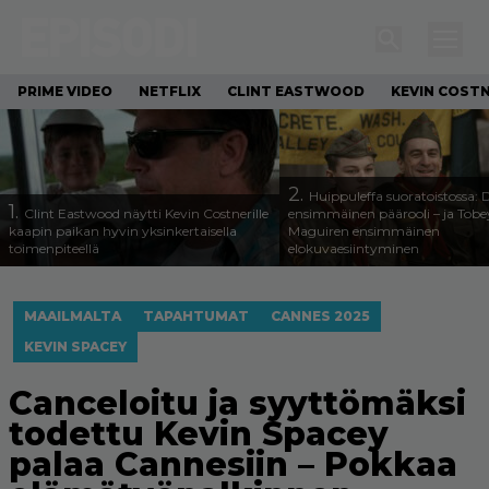
PRIME VIDEO
NETFLIX
CLINT EASTWOOD
KEVIN COST
2.
Huippuleffa suoratoistossa: 
1.
Clint Eastwood näytti Kevin Costnerille
ensimmäinen päärooli – ja Tobe
kaapin paikan hyvin yksinkertaisella
Maguiren ensimmäinen
toimenpiteellä
elokuvaesiintyminen
MAAILMALTA
TAPAHTUMAT
CANNES 2025
KEVIN SPACEY
Canceloitu ja syyttömäksi
todettu Kevin Spacey
palaa Cannesiin – Pokkaa