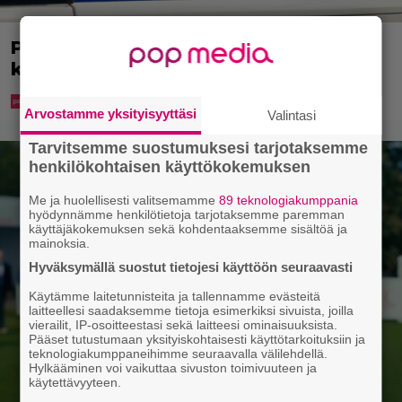
Poliisi kuljetti miestä putkaan – mies
kuoli
Arvostamme yksityisyyttäsi
Valintasi
Tarvitsemme suostumuksesi tarjotaksemme
henkilökohtaisen käyttökokemuksen
Me ja huolellisesti valitsemamme
89 teknologiakumppania
hyödynnämme henkilötietoja tarjotaksemme paremman
käyttäjäkokemuksen sekä kohdentaaksemme sisältöä ja
mainoksia.
Hyväksymällä suostut tietojesi käyttöön seuraavasti
Käytämme laitetunnisteita ja tallennamme evästeitä
laitteellesi saadaksemme tietoja esimerkiksi sivuista, joilla
vierailit, IP-osoitteestasi sekä laitteesi ominaisuuksista.
Pääset tutustumaan yksityiskohtaisesti käyttötarkoituksiin ja
teknologiakumppaneihimme seuraavalla välilehdellä.
Hylkääminen voi vaikuttaa sivuston toimivuuteen ja
käytettävyyteen.