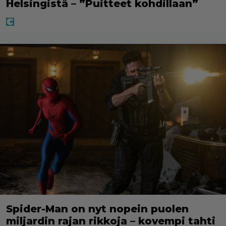
Helsingistä – ”Puitteet kohdillaan”
Spider-Man on nyt nopein puolen
miljardin rajan rikkoja – kovempi tahti