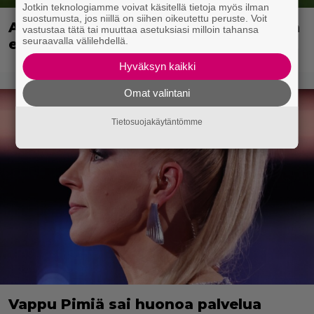
Jotkin teknologiamme voivat käsitellä tietoja myös ilman
suostumusta, jos niillä on siihen oikeutettu peruste. Voit
Adam Sandlerin 518 miljoonan dollarin
vastustaa tätä tai muuttaa asetuksiasi milloin tahansa
seuraavalla välilehdellä.
elokuvasarja saa jatkoa Netflixillä
Hyväksyn kaikki
Omat valintani
Tietosuojakäytäntömme
Vappu Pimiä sai huonoa palvelua