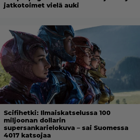
jatkotoimet vielä auki
Scifihetki: Ilmaiskatselussa 100
miljoonan dollarin
supersankarielokuva – sai Suomessa
4017 katsojaa