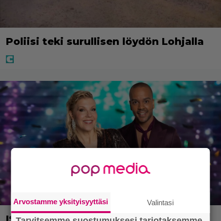
Poliisi teki surullisen löydön Lohjalla
Arvostamme yksityisyyttäsi
Valintasi
IS: Mysteerivideolla esiintynyt Tanssii
Tarvitsemme suostumuksesi tarjotaksemme