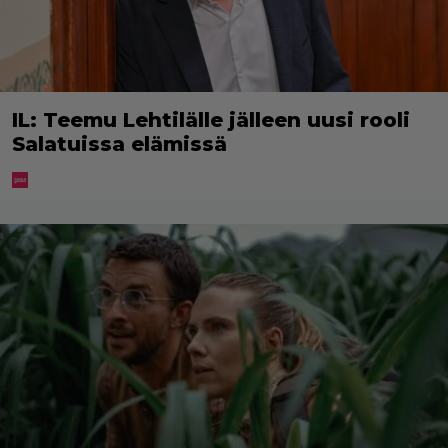
IL: Teemu Lehtilälle jälleen uusi rooli
Salatuissa elämissä