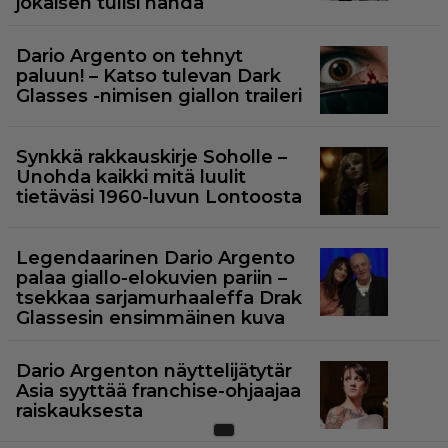
jokaisen tulisi nähdä
Dario Argento on tehnyt
paluun! – Katso tulevan Dark
Glasses -nimisen giallon traileri
Synkkä rakkauskirje Soholle –
Unohda kaikki mitä luulit
tietäväsi 1960-luvun Lontoosta
Legendaarinen Dario Argento
palaa giallo-elokuvien pariin –
tsekkaa sarjamurhaaleffa Drak
Glassesin ensimmäinen kuva
Dario Argenton näyttelijätytär
Asia syyttää franchise-ohjaajaa
raiskauksesta