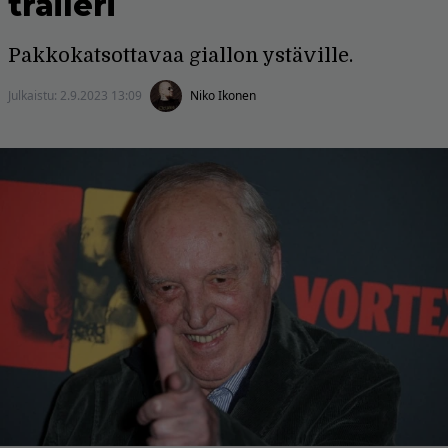
traileri
Pakkokatsottavaa giallon ystäville.
Julkaistu:
2.9.2023 13:09
Niko Ikonen