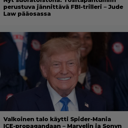
Nyt suoratoistona: Tositapahtumiin
perustuva jännittävä FBI-trilleri – Jude
Law pääosassa
Valkoinen talo käytti Spider-Mania
ICE-propagandaan – Marvelin ja Sonyn