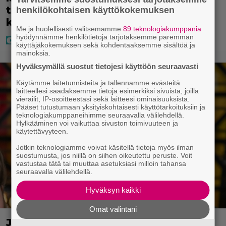
tähtien kanssa -juontaja tuli
henkilökohtaisen käyttökokemuksen
kasvoillaan julki
Me ja huolellisesti valitsemamme
89 teknologiakumppania
hyödynnämme henkilötietoja tarjotaksemme paremman
käyttäjäkokemuksen sekä kohdentaaksemme sisältöä ja
mainoksia.
Hyväksymällä suostut tietojesi käyttöön seuraavasti
Käytämme laitetunnisteita ja tallennamme evästeitä
laitteellesi saadaksemme tietoja esimerkiksi sivuista, joilla
vierailit, IP-osoitteestasi sekä laitteesi ominaisuuksista.
Pääset tutustumaan yksityiskohtaisesti käyttötarkoituksiin ja
teknologiakumppaneihimme seuraavalla välilehdellä.
Hylkääminen voi vaikuttaa sivuston toimivuuteen ja
käytettävyyteen.
Jotkin teknologiamme voivat käsitellä tietoja myös ilman
suostumusta, jos niillä on siihen oikeutettu peruste. Voit
vastustaa tätä tai muuttaa asetuksiasi milloin tahansa
seuraavalla välilehdellä.
Hyväksyn kaikki
Omat valintani
Jani Sievinen kokosi lapsikatraansa