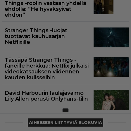
Things -roolin vastaan yhdellä
ehdolla: ”He hyväksyivät
ehdon”
Stranger Things -luojat
tuottavat kauhusarjan
Netflixille
Tässäpä Stranger Things -
faneille herkkua: Netflix julkaisi
videokatsauksen viidennen
kauden kulisseihin
David Harbourin laulajavaimo
Lily Allen perusti OnlyFans-tilin
AIHEESEEN LIITTYVIÄ ELOKUVIA