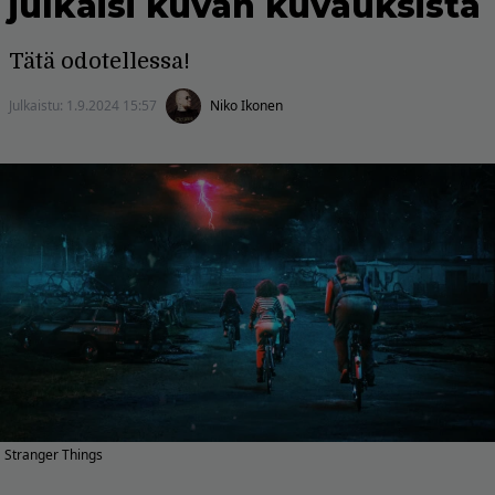
julkaisi kuvan kuvauksista
Tätä odotellessa!
Julkaistu:
1.9.2024 15:57
Niko Ikonen
Stranger Things