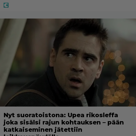
Nyt suoratoistona: Upea rikosleffa
joka sisälsi rajun kohtauksen – pään
katkaiseminen jätettiin