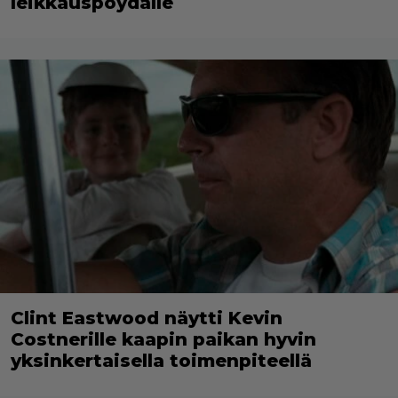
leikkauspöydälle
Clint Eastwood näytti Kevin
Costnerille kaapin paikan hyvin
yksinkertaisella toimenpiteellä