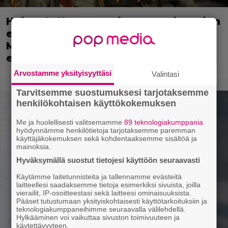
Huippuleffa suoratoistossa: DiCaprion
ensimmäinen päärooli – ja Tobey
Maguiren ensimmäinen
elokuvaesiintyminen
Arvostamme yksityisyyttäsi
Valintasi
Tarvitsemme suostumuksesi tarjotaksemme
henkilökohtaisen käyttökokemuksen
Me ja huolellisesti valitsemamme
89 teknologiakumppania
hyödynnämme henkilötietoja tarjotaksemme paremman
käyttäjäkokemuksen sekä kohdentaaksemme sisältöä ja
mainoksia.
Hyväksymällä suostut tietojesi käyttöön seuraavasti
Käytämme laitetunnisteita ja tallennamme evästeitä
laitteellesi saadaksemme tietoja esimerkiksi sivuista, joilla
vierailit, IP-osoitteestasi sekä laitteesi ominaisuuksista.
Pääset tutustumaan yksityiskohtaisesti käyttötarkoituksiin ja
teknologiakumppaneihimme seuraavalla välilehdellä.
Hylkääminen voi vaikuttaa sivuston toimivuuteen ja
käytettävyyteen.