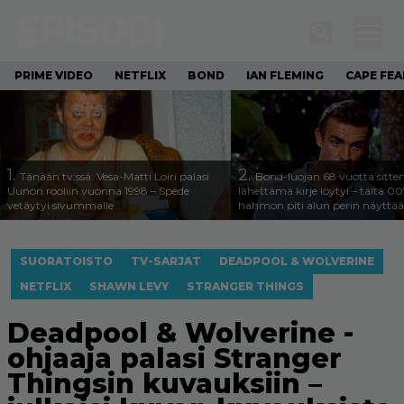
PRIME VIDEO
NETFLIX
BOND
IAN FLEMING
CAPE FEA
1.
2.
Tänään tv:ssä: Vesa-Matti Loiri palasi
Bond-luojan 68 vuotta sitte
Uunon rooliin vuonna 1998 – Spede
lähettämä kirje löytyi – tältä 00
vetäytyi sivummalle
hahmon piti alun perin näyttää
SUORATOISTO
TV-SARJAT
DEADPOOL & WOLVERINE
NETFLIX
SHAWN LEVY
STRANGER THINGS
Deadpool & Wolverine -
ohjaaja palasi Stranger
Thingsin kuvauksiin –