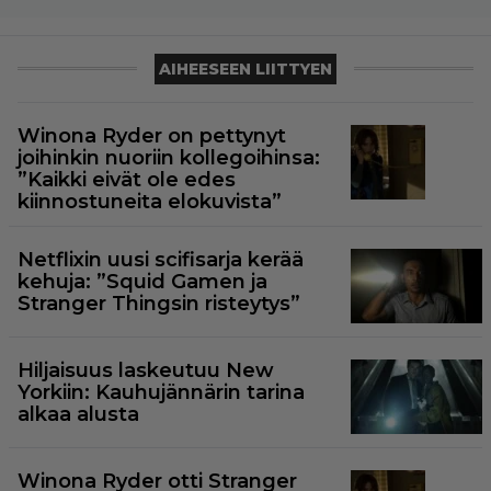
AIHEESEEN LIITTYEN
Winona Ryder on pettynyt
joihinkin nuoriin kollegoihinsa:
”Kaikki eivät ole edes
kiinnostuneita elokuvista”
Netflixin uusi scifisarja kerää
kehuja: ”Squid Gamen ja
Stranger Thingsin risteytys”
Hiljaisuus laskeutuu New
Yorkiin: Kauhujännärin tarina
alkaa alusta
Winona Ryder otti Stranger