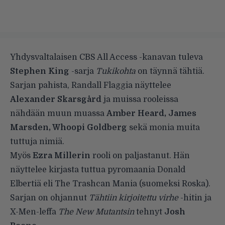
Yhdysvaltalaisen CBS All Access -kanavan tuleva
Stephen King
-sarja
Tukikohta
on täynnä tähtiä.
Sarjan pahista, Randall Flaggia näyttelee
Alexander Skarsgård
ja muissa rooleissa
nähdään muun muassa
Amber Heard, James
Marsden, Whoopi Goldberg
sekä monia muita
tuttuja nimiä.
Myös
Ezra Millerin
rooli on paljastanut. Hän
näyttelee kirjasta tuttua pyromaania Donald
Elbertiä eli The Trashcan Mania (suomeksi Roska).
Sarjan on ohjannut
Tähtiin kirjoitettu virhe
-hitin ja
X-Men-leffa
The New Mutantsin
tehnyt
Josh