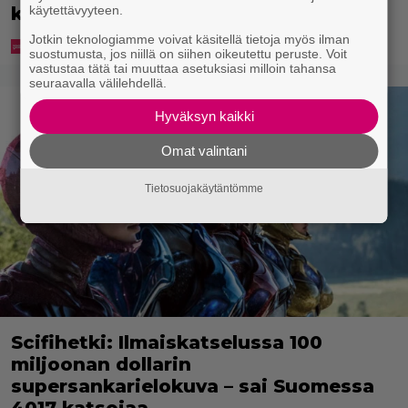
käytettävyyteen.
kansansairauteen
Jotkin teknologiamme voivat käsitellä tietoja myös ilman
suostumusta, jos niillä on siihen oikeutettu peruste. Voit
vastustaa tätä tai muuttaa asetuksiasi milloin tahansa
seuraavalla välilehdellä.
Hyväksyn kaikki
Omat valintani
Tietosuojakäytäntömme
Scifihetki: Ilmaiskatselussa 100
miljoonan dollarin
supersankarielokuva – sai Suomessa
4017 katsojaa