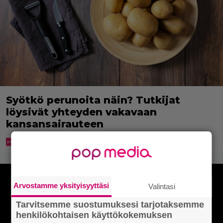
Syötkö perunoita näin? Tutkijat
löysivät yhteyden vakavaan
kansansairauteen
Arvostamme yksityisyyttäsi
Valintasi
Tarvitsemme suostumuksesi tarjotaksemme
henkilökohtaisen käyttökokemuksen