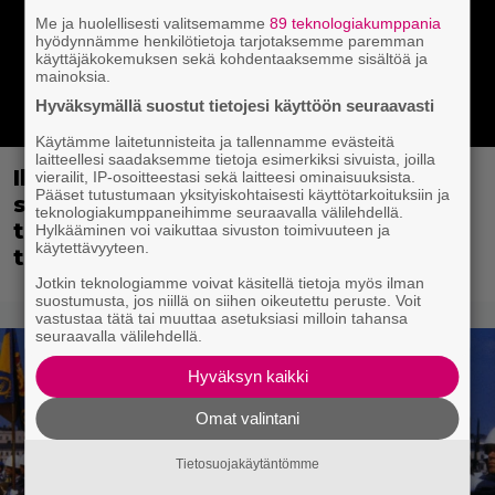
Me ja huolellisesti valitsemamme
89 teknologiakumppania
hyödynnämme henkilötietoja tarjotaksemme paremman
käyttäjäkokemuksen sekä kohdentaaksemme sisältöä ja
mainoksia.
Hyväksymällä suostut tietojesi käyttöön seuraavasti
Käytämme laitetunnisteita ja tallennamme evästeitä
laitteellesi saadaksemme tietoja esimerkiksi sivuista, joilla
Illan Bond on paras Brosnanilta –
vierailit, IP-osoitteestasi sekä laitteesi ominaisuuksista.
Pääset tutustumaan yksityiskohtaisesti käyttötarkoituksiin ja
samankaltaisuus Schwarzeneggerin
teknologiakumppaneihimme seuraavalla välilehdellä.
toimintatykitykseen pakotti
Hylkääminen voi vaikuttaa sivuston toimivuuteen ja
käytettävyyteen.
tekemään kässärin uusiksi
Jotkin teknologiamme voivat käsitellä tietoja myös ilman
suostumusta, jos niillä on siihen oikeutettu peruste. Voit
vastustaa tätä tai muuttaa asetuksiasi milloin tahansa
seuraavalla välilehdellä.
Hyväksyn kaikki
Omat valintani
Tietosuojakäytäntömme