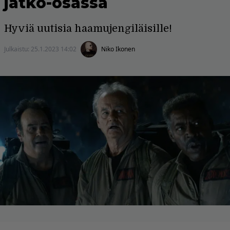
jatko-osassa
Hyviä uutisia haamujengiläisille!
Julkaistu:
25.1.2023 14:02
Niko Ikonen