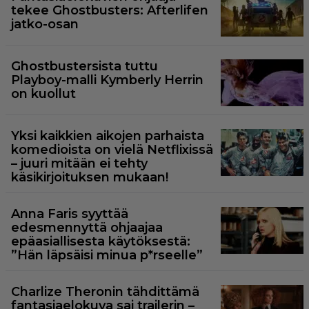
tekee Ghostbusters: Afterlifen
jatko-osan
Ghostbustersista tuttu
Playboy-malli Kymberly Herrin
on kuollut
Yksi kaikkien aikojen parhaista
komedioista on vielä Netflixissä
– juuri mitään ei tehty
käsikirjoituksen mukaan!
Anna Faris syyttää
edesmennyttä ohjaajaa
epäasiallisesta käytöksestä:
”Hän läpsäisi minua p*rseelle”
Charlize Theronin tähdittämä
fantasiaelokuva sai trailerin –