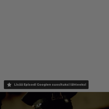
Lisää Episodi Googlen suosituksi lähteeksi