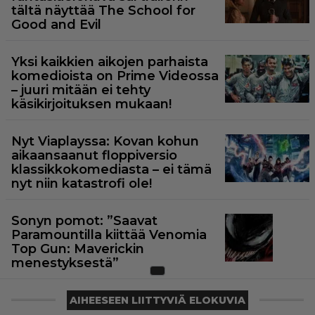
tältä näyttää The School for
Good and Evil
Yksi kaikkien aikojen parhaista
komedioista on Prime Videossa
– juuri mitään ei tehty
käsikirjoituksen mukaan!
Nyt Viaplayssa: Kovan kohun
aikaansaanut floppiversio
klassikkokomediasta – ei tämä
nyt niin katastrofi ole!
Sonyn pomot: ”Saavat
Paramountilla kiittää Venomia
Top Gun: Maverickin
menestyksestä”
AIHEESEEN LIITTYVIÄ ELOKUVIA