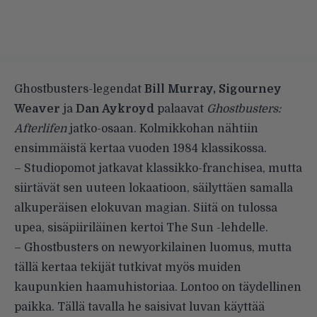
Ghostbusters-legendat
Bill Murray, Sigourney
Weaver
ja
Dan Aykroyd
palaavat
Ghostbusters:
Afterlifen
jatko-osaan. Kolmikkohan nähtiin
ensimmäistä kertaa vuoden 1984 klassikossa.
– Studiopomot jatkavat klassikko-franchisea, mutta
siirtävät sen uuteen lokaatioon, säilyttäen samalla
alkuperäisen elokuvan magian. Siitä on tulossa
upea, sisäpiiriläinen kertoi The Sun -lehdelle.
– Ghostbusters on newyorkilainen luomus, mutta
tällä kertaa tekijät tutkivat myös muiden
kaupunkien haamuhistoriaa. Lontoo on täydellinen
paikka. Tällä tavalla he saisivat luvan käyttää