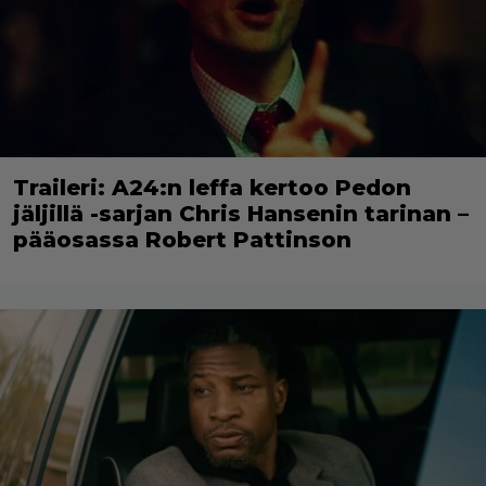
Traileri: A24:n leffa kertoo Pedon
jäljillä -sarjan Chris Hansenin tarinan –
pääosassa Robert Pattinson