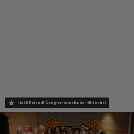
Lisää Episodi Googlen suosituksi lähteeksi