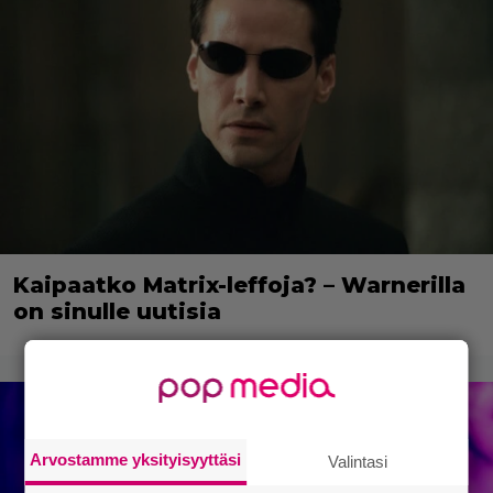
Kaipaatko Matrix-leffoja? – Warnerilla
on sinulle uutisia
Arvostamme yksityisyyttäsi
Valintasi