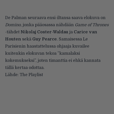
De Palman seuraava ensi-iltansa saava elokuva on
Domino
, jonka pääosassa nähdään
Game of Thrones
-tähdet
Nikolaj Coster-Waldau
ja
Carice van
Houten
sekä
Guy Pearce
. Samaisessa Le
Parisienin haastattelussa ohjaaja kuvailee
kuitenkin elokuvan tekoa ”kamalaksi
kokemukseksi”, joten timanttia ei ehkä kannata
tällä kertaa odottaa.
Lähde:
The Playlist