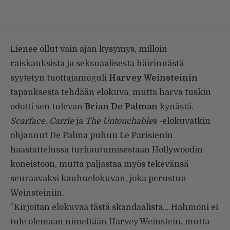
Lienee ollut vain ajan kysymys, milloin
raiskauksista ja seksuaalisesta häirinnästä
syytetyn tuottajamoguli
Harvey Weinsteinin
tapauksesta tehdään elokuva, mutta harva tuskin
odotti sen tulevan
Brian De Palman
kynästä.
Scarface, Carrie
ja
The Untouchable
s -elokuvatkin
ohjannut De Palma puhuu
Le Parisienin
haastattelussa turhautumisestaan Hollywoodin
koneistoon, mutta paljastaa myös tekevänsä
seuraavaksi kauhuelokuvan, joka perustuu
Weinsteiniin.
”Kirjoitan elokuvaa tästä skandaalista… Hahmoni ei
tule olemaan nimeltään Harvey Weinstein, mutta