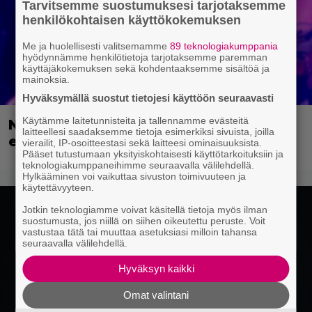
Tarvitsemme suostumuksesi tarjotaksemme
henkilökohtaisen käyttökokemuksen
Me ja huolellisesti valitsemamme
89 teknologiakumppania
hyödynnämme henkilötietoja tarjotaksemme paremman
käyttäjäkokemuksen sekä kohdentaaksemme sisältöä ja
mainoksia.
Hyväksymällä suostut tietojesi käyttöön seuraavasti
Käytämme laitetunnisteita ja tallennamme evästeitä
Nyt Netflixissä: Vuoden 2024 paras
laitteellesi saadaksemme tietoja esimerkiksi sivuista, joilla
elokuva!
vierailit, IP-osoitteestasi sekä laitteesi ominaisuuksista.
Pääset tutustumaan yksityiskohtaisesti käyttötarkoituksiin ja
teknologiakumppaneihimme seuraavalla välilehdellä.
Hylkääminen voi vaikuttaa sivuston toimivuuteen ja
käytettävyyteen.
Jotkin teknologiamme voivat käsitellä tietoja myös ilman
suostumusta, jos niillä on siihen oikeutettu peruste. Voit
vastustaa tätä tai muuttaa asetuksiasi milloin tahansa
seuraavalla välilehdellä.
Hyväksyn kaikki
Omat valintani