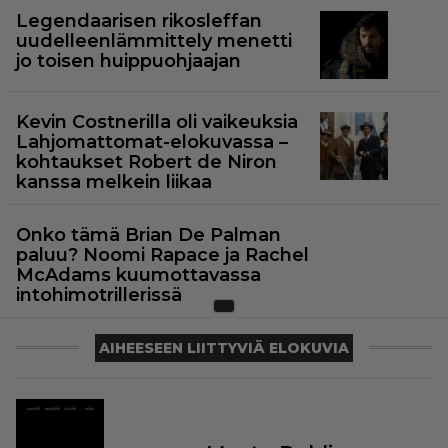
Legendaarisen rikosleffan
uudelleenlämmittely menetti
jo toisen huippuohjaajan
Kevin Costnerilla oli vaikeuksia
Lahjomattomat-elokuvassa –
kohtaukset Robert de Niron
kanssa melkein liikaa
Onko tämä Brian De Palman
paluu? Noomi Rapace ja Rachel
McAdams kuumottavassa
intohimotrillerissä
AIHEESEEN LIITTYVIÄ ELOKUVIA