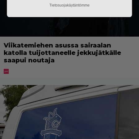
Tietosuojakäytäntömme
Viikatemiehen asussa sairaalan
katolla tuijottaneelle jekkujätkälle
saapui noutaja