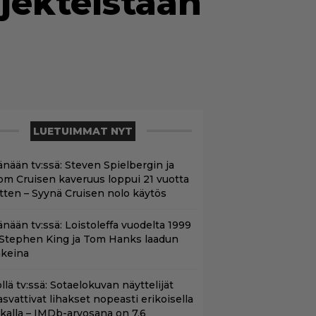
ojekteistaan
LUETUIMMAT NYT
änään tv:ssä: Steven Spielbergin ja
om Cruisen kaveruus loppui 21 vuotta
itten – Syynä Cruisen nolo käytös
änään tv:ssä: Loistoleffa vuodelta 1999
 Stephen King ja Tom Hanks laadun
akeina
llä tv:ssä: Sotaelokuvan näyttelijät
asvattivat lihakset nopeasti erikoisella
ikalla – IMDb-arvosana on 7,6