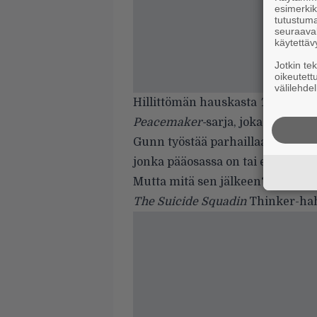
esimerkiks
tutustuma
seuraaval
käytettäv
Jotkin te
oikeutett
välilehdel
Hillittömän hauskasta
The Suicid
Peacemaker-
sarja, joka oli myös
Gunn työstää parhaillaan
Peacem
jonka pääosassa on tai ei ole
Viol
Mutta mitä sen jälkeen? Gunn kiu
The Suicide Squadin
Thinker-h