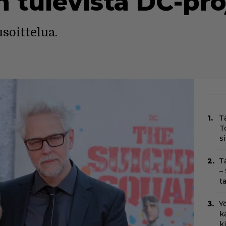
n tulevista DC-pr
usoittelua.
T
T
s
T
–
t
Yö
k
k