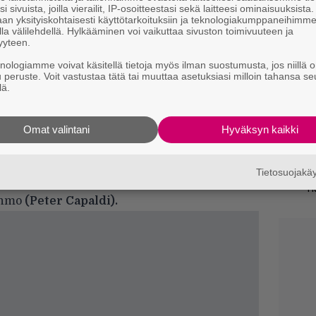
i sivuista, joilla vierailit, IP-osoitteestasi sekä laitteesi ominaisuuksista
an yksityiskohtaisesti käyttötarkoituksiin ja teknologiakumppaneihimm
H
la välilehdellä. Hylkääminen voi vaikuttaa sivuston toimivuuteen ja
e
yyteen.
M
knologiamme voivat käsitellä tietoja myös ilman suostumusta, jos niillä o
e
u peruste. Voit vastustaa tätä tai muuttaa asetuksiasi milloin tahansa se
lä.
C
e Squadista
ponnisti
John Cenan
tähdittämä
k
 jättimenestys.
t
Omat valintani
Hyväksyn kaikki
arkin
kakkoskautta sekä toista spinoffia,
Il
a Davisin
näyttelemä Amanda Waller.
Tietosuojak
v
soittelee kryptisellä kuvalla, jossa nähdään
h
ahmo
(Peter Capaldi).