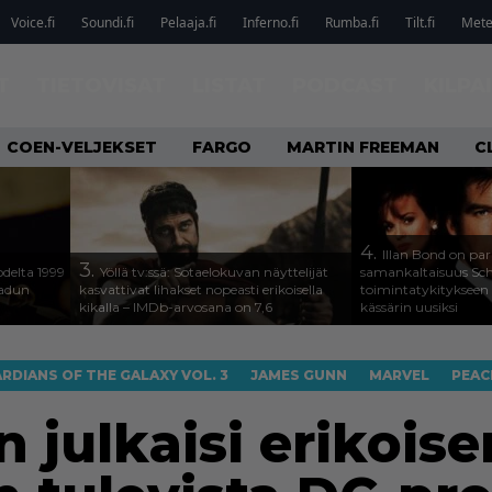
Voice.fi
Soundi.fi
Pelaaja.fi
Inferno.fi
Rumba.fi
Tilt.fi
Metel
T
TIETOVISAT
LISTAT
PODCAST
KILPA
COEN-VELJEKSET
FARGO
MARTIN FREEMAN
C
4.
Illan Bond on par
3.
odelta 1999
Yöllä tv:ssä: Sotaelokuvan näyttelijät
samankaltaisuus Sc
aadun
kasvattivat lihakset nopeasti erikoisella
toimintatykitykseen
kikalla – IMDb-arvosana on 7,6
kässärin uusiksi
RDIANS OF THE GALAXY VOL. 3
JAMES GUNN
MARVEL
PEAC
julkaisi erikoise