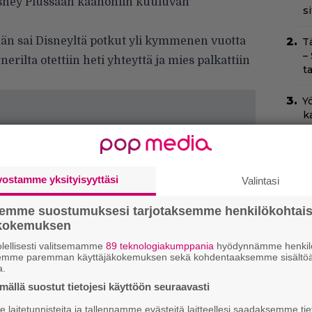
isney Plussaan kaanoniin kuuluvan
s
hän sai Disneyltä potkut yli kymmenen vuotta
T
–
nerilta otettiin heti yhteyttä ja mies palkattiin
t
Yö
k
k
I
s
vostamme yksityisyyttäsi
Valintasi
t
k
semme suostumuksesi tarjotaksemme henkilökohtai
ökokemuksen
Il
lellisesti valitsemamme
89 teknologiakumppania
hyödynnämme henkilö
r
semme paremman käyttäjäkokemuksen sekä kohdentaaksemme sisältöä
k
a.
ällä suostut tietojesi käyttöön seuraavasti
Ny
p
laitetunnisteita ja tallennamme evästeitä laitteellesi saadaksemme tie