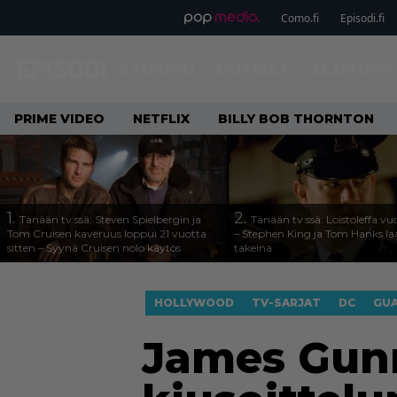
Como.fi
Episodi.fi
ETUSIVU
UUTISET
ELOKUVA
PRIME VIDEO
NETFLIX
BILLY BOB THORNTON
1.
2.
Tänään tv:ssä: Steven Spielbergin ja
Tänään tv:ssä: Loistoleffa vu
Tom Cruisen kaveruus loppui 21 vuotta
– Stephen King ja Tom Hanks l
sitten – Syynä Cruisen nolo käytös
takeina
HOLLYWOOD
TV-SARJAT
DC
GUA
James Gunn 