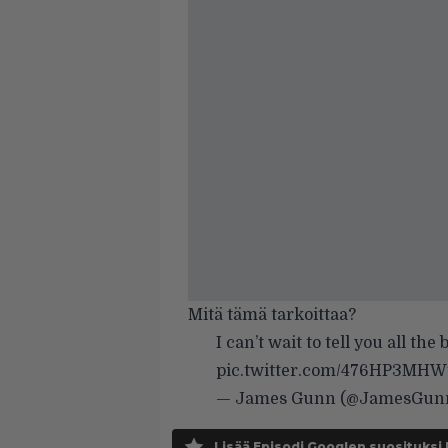
Mitä tämä tarkoittaa?
I can’t wait to tell you all th
pic.twitter.com/476HP3MHW
— James Gunn (@JamesGun
Lisää Episodi Googlen suosituksi 