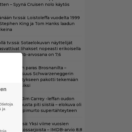
itten – Syynä Cruisen nolo käytös
änään tv:ssä: Loistoleffa vuodelta 1999
 Stephen King ja Tom Hanks laadun
akeina
llä tv:ssä: Sotaelokuvan näyttelijät
asvattivat lihakset nopeasti erikoisella
ikalla – IMDb-arvosana on 7,6
llan Bond on paras Brosnanilta –
amankaltaisuus Schwarzeneggerin
oimintatykitykseen pakotti tekemään
ässärin uusiksi
sen
lalla tv:ssä: Jim Carrey -leffan oudon
tietoja
aakaa kohtausta piti siistiä – elokuva oli
 ja
oomikon läpimurto supertähteyteen
t Netflixissä: Yksi viime vuosien
arhaista rikossarjoista – IMDB-arvio 8,8
toja