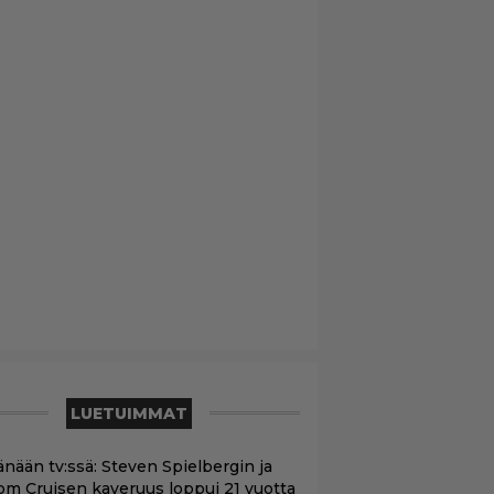
LUETUIMMAT
änään tv:ssä: Steven Spielbergin ja
om Cruisen kaveruus loppui 21 vuotta