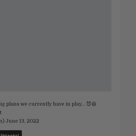
e big plans we currently have in play… 😈😆
t
n)
June 13, 2022
lähteeksi