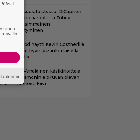
. Pääset
e
uippuleffa suoratoistossa: DiCaprion
nsimmäinen päärooli – ja Tobey
aguiren ensimmäinen
n siihen
lokuvaesiintyminen
uraavalla
lint Eastwood näytti Kevin Costnerille
aapin paikan hyvin yksinkertaisella
oimenpiteellä
lalla tv:ssä: Venäläinen käsikirjoittaja
äytäntömme
äitti Matt Damonin elokuvan olevan
änen – huonosti kävi