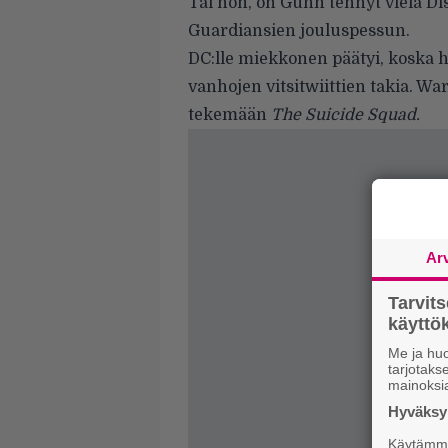
Tai noh, on Gunn tehnyt vielä D
Guardiansien jouluspessun.
DC:lle miekkonen päätyi, koska 
vanhojen vitsitwiittien takia. War
tekemään
The Suicide Squad.
Ar
Tarvit
käytt
Me ja huo
tarjotak
mainoksi
Hyväksym
Käytämme 