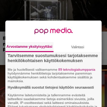
Illalla tv:ssä: Poliisiopiston jatko-osa
missasi tulevan tähtinäyttelijän – Bill
Arvostamme yksityisyyttäsi
Valintasi
Paxton valitsi scifi-klassikon
Tarvitsemme suostumuksesi tarjotaksemme
henkilökohtaisen käyttökokemuksen
Me ja huolellisesti valitsemamme
89 teknologiakumppania
hyödynnämme henkilötietoja tarjotaksemme paremman
käyttäjäkokemuksen sekä kohdentaaksemme sisältöä ja
mainoksia.
Hyväksymällä suostut tietojesi käyttöön seuraavasti
Käytämme laitetunnisteita ja tallennamme evästeitä
laitteellesi saadaksemme tietoja esimerkiksi sivuista, joilla
vierailit, IP-osoitteestasi sekä laitteesi ominaisuuksista.
Pääset tutustumaan yksityiskohtaisesti käyttötarkoituksiin ja