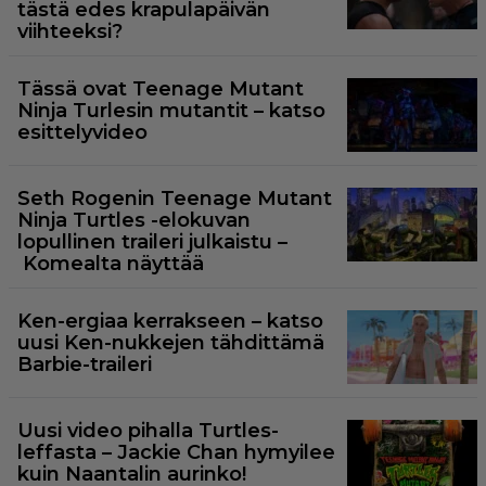
tästä edes krapulapäivän
viihteeksi?
Tässä ovat Teenage Mutant
Ninja Turlesin mutantit – katso
esittelyvideo
Seth Rogenin Teenage Mutant
Ninja Turtles -elokuvan
lopullinen traileri julkaistu –
Komealta näyttää
Ken-ergiaa kerrakseen – katso
uusi Ken-nukkejen tähdittämä
Barbie-traileri
Uusi video pihalla Turtles-
leffasta – Jackie Chan hymyilee
kuin Naantalin aurinko!