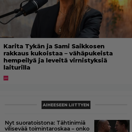
Karita Tykän ja Sami Saikkosen
rakkaus kukoistaa – vähäpukeista
hempeilyä ja leveitä virnistyksiä
laiturilla
AIHEESEEN LIITTYEN
Nyt suoratoistona: Tähtinimiä
vilisevää toimintaroskaa – onko