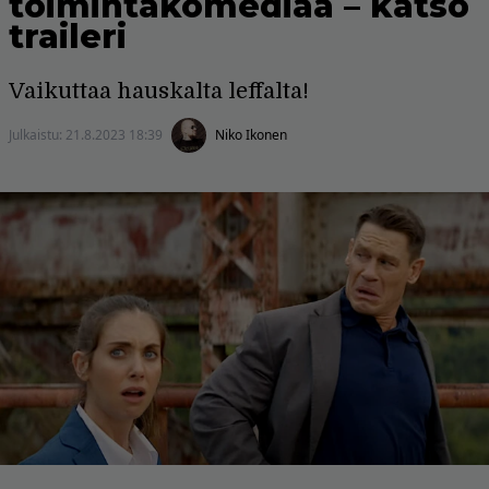
toimintakomediaa – katso
traileri
Vaikuttaa hauskalta leffalta!
Julkaistu:
21.8.2023 18:39
Niko Ikonen