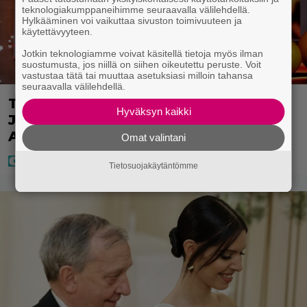
teknologiakumppaneihimme seuraavalla välilehdellä.
Hylkääminen voi vaikuttaa sivuston toimivuuteen ja
käytettävyyteen.
Jotkin teknologiamme voivat käsitellä tietoja myös ilman
suostumusta, jos niillä on siihen oikeutettu peruste. Voit
vastustaa tätä tai muuttaa asetuksiasi milloin tahansa
seuraavalla välilehdellä.
Täällä pelattiin lauantain Loton ja
Hyväksyn kaikki
Jokerin isot rahat – Tokmannilla,
ABC:lla, netissä…
Omat valintani
Tietosuojakäytäntömme