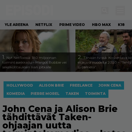
YLE AREENA
NETFLIX
PRIME VIDEO
HBO MAX
K18
1.
2.
Nyt Netflixissä: 180 miljoonan
Tänään tv:ssä: Koskettava k
toimintaseikkailu – Margot Robbie vei
elokuva vuodelta 2020 – ”Tehty 
seksikohtauksen liian pitkälle
sydämellä”
HOLLYWOOD
ALISON BRIE
FREELANCE
JOHN CENA
KOMEDIA
PIERRE MOREL
TAKEN
TOIMINTA
John Cena ja Alison Brie
tähdittävät Taken-
ohjaajan uutta