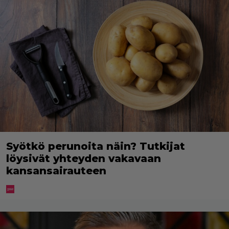
Syötkö perunoita näin? Tutkijat
löysivät yhteyden vakavaan
kansansairauteen