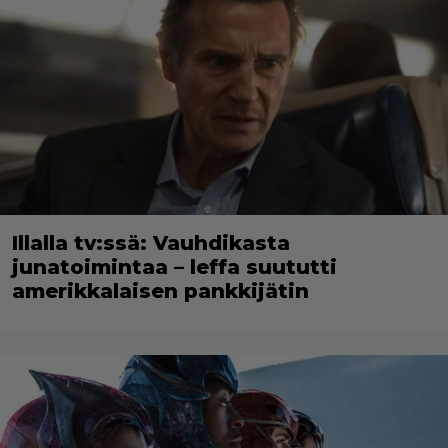
Illalla tv:ssä: Vauhdikasta
junatoimintaa – leffa suututti
amerikkalaisen pankkijätin