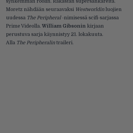
synkemmän roolin. Rakastan supersankareita.
Moretz nähdään seuraavaksi
Westworldin
luojien
uudessa
The Peripheral
-nimisessä scifi-sarjassa
Prime Videolla.
William Gibsonin
kirjaan
perustuva sarja käynnistyy 21. lokakuuta.
Alla
The Peripheralin
traileri.