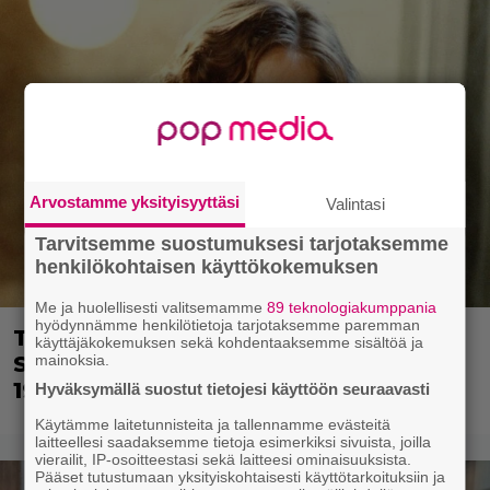
Arvostamme yksityisyyttäsi
Valintasi
Tarvitsemme suostumuksesi tarjotaksemme
henkilökohtaisen käyttökokemuksen
Me ja huolellisesti valitsemamme
89 teknologiakumppania
hyödynnämme henkilötietoja tarjotaksemme paremman
Tänän tv:ssä: Esko Salminen ja Satu
käyttäjäkokemuksen sekä kohdentaaksemme sisältöä ja
mainoksia.
Silvo tekevät hienot pääroolit vuoden
1984 menestyselokuvassa
Hyväksymällä suostut tietojesi käyttöön seuraavasti
Käytämme laitetunnisteita ja tallennamme evästeitä
laitteellesi saadaksemme tietoja esimerkiksi sivuista, joilla
vierailit, IP-osoitteestasi sekä laitteesi ominaisuuksista.
Pääset tutustumaan yksityiskohtaisesti käyttötarkoituksiin ja