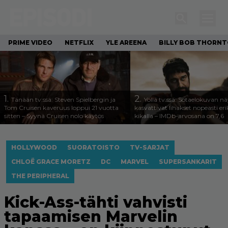
PRIME VIDEO
NETFLIX
YLE AREENA
BILLY BOB THORN
1.
2.
Tänään tv:ssä: Steven Spielbergin ja
Yöllä tv:ssä: Sotaelokuvan näy
Tom Cruisen kaveruus loppui 21 vuotta
kasvattivat lihakset nopeasti eri
sitten – Syynä Cruisen nolo käytös
kikalla – IMDb-arvosana on 7,6
HOLLYWOOD
SUORATOISTO
TV-SARJAT
CHLOË GRACE MORETZ
DC
MARVEL
SUPERSANKARIT
THE PERIPHERAL
Kick-Ass-tähti vahvisti
tapaamisen Marvelin