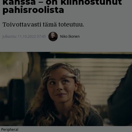
kanssa – on kiinnostunut
pahisroolista
Toivottavasti tämä toteutuu.
Julkaistu:
11.10.2022 07:45
Niko Ikonen
Peripheral