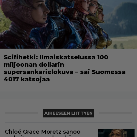
Scifihetki: Ilmaiskatselussa 100
miljoonan dollarin
supersankarielokuva – sai Suomessa
4017 katsojaa
AIHEESEEN LIITTYEN
Chloë Grace Moretz sanoo