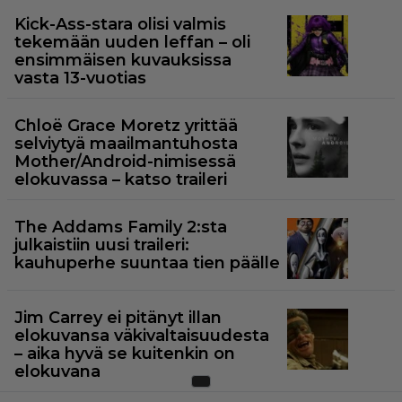
Kick-Ass-stara olisi valmis
tekemään uuden leffan – oli
ensimmäisen kuvauksissa
vasta 13-vuotias
Chloë Grace Moretz yrittää
selviytyä maailmantuhosta
Mother/Android-nimisessä
elokuvassa – katso traileri
The Addams Family 2:sta
julkaistiin uusi traileri:
kauhuperhe suuntaa tien päälle
Jim Carrey ei pitänyt illan
elokuvansa väkivaltaisuudesta
– aika hyvä se kuitenkin on
elokuvana