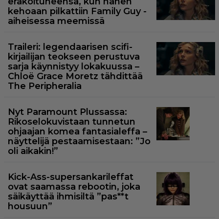
erakoituneensa, kun hänen
kehoaan pilkattiin Family Guy -
aiheisessa meemissä
Traileri: legendaarisen scifi-
kirjailijan teokseen perustuva
sarja käynnistyy lokakuussa –
Chloë Grace Moretz tähdittää
The Peripheralia
Nyt Paramount Plussassa:
Rikoselokuvistaan tunnetun
ohjaajan komea fantasialeffa –
näyttelijä pestaamisestaan: ”Jo
oli aikakin!”
Kick-Ass-supersankarileffat
ovat saamassa rebootin, joka
säikäyttää ihmisiltä ”pas**t
housuun”