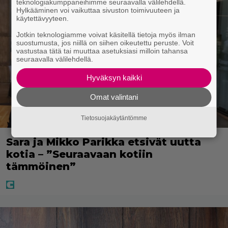
teknologiakumppaneihimme seuraavalla välilehdellä.
Hylkääminen voi vaikuttaa sivuston toimivuuteen ja
käytettävyyteen.
Jotkin teknologiamme voivat käsitellä tietoja myös ilman
suostumusta, jos niillä on siihen oikeutettu peruste. Voit
vastustaa tätä tai muuttaa asetuksiasi milloin tahansa
seuraavalla välilehdellä.
Hyväksyn kaikki
Omat valintani
Tietosuojakäytäntömme
Sara ja Mikko Parikka etsivät uutta
kotia – ”Seuraavaan kotiin
tämmöinen”