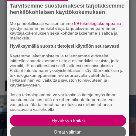
Tarvitsemme suostumuksesi tarjotaksemme
henkilökohtaisen käyttökokemuksen
Me ja huolellisesti valitsemamme
89 teknologiakumppania
hyödynnämme henkilötietoja tarjotaksemme paremman
käyttäjäkokemuksen sekä kohdentaaksemme sisältöä ja
mainoksia.
Hyväksymällä suostut tietojesi käyttöön seuraavasti
Käytämme laitetunnisteita ja tallennamme evästeitä
laitteellesi saadaksemme tietoja esimerkiksi sivuista, joilla
vierailit, IP-osoitteestasi sekä laitteesi ominaisuuksista.
Pääset tutustumaan yksityiskohtaisesti käyttötarkoituksiin ja
teknologiakumppaneihimme seuraavalla välilehdellä.
Hylkääminen voi vaikuttaa sivuston toimivuuteen ja
käytettävyyteen.
Lisää Episodi Googlen suosituksi lähteeksi
Jotkin teknologiamme voivat käsitellä tietoja myös ilman
suostumusta, jos niillä on siihen oikeutettu peruste. Voit
vastustaa tätä tai muuttaa asetuksiasi milloin tahansa
seuraavalla välilehdellä.
Hyväksyn kaikki
Omat valintani