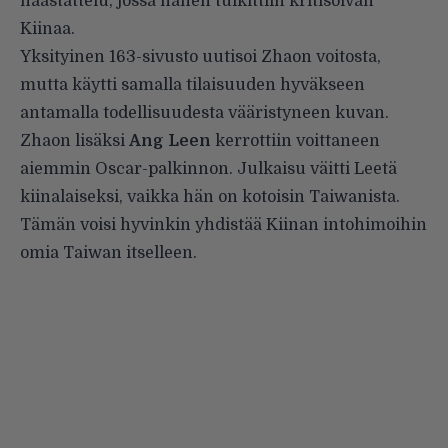
haastattelu, jossa hänen tulkittiin kritisoivan
Kiinaa.
Yksityinen 163-sivusto uutisoi Zhaon voitosta,
mutta käytti samalla tilaisuuden hyväkseen
antamalla todellisuudesta vääristyneen kuvan.
Zhaon lisäksi
Ang Leen
kerrottiin voittaneen
aiemmin Oscar-palkinnon. Julkaisu väitti Leetä
kiinalaiseksi, vaikka hän on kotoisin Taiwanista.
Tämän voisi hyvinkin yhdistää Kiinan intohimoihin
omia Taiwan itselleen.