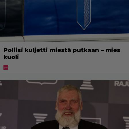
Poliisi kuljetti miestä putkaan – mies
kuoli