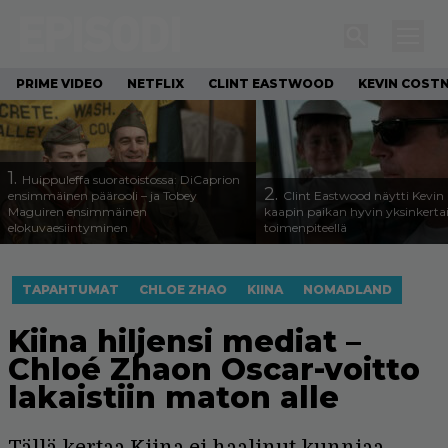
PRIME VIDEO
NETFLIX
CLINT EASTWOOD
KEVIN COST
1.
Huippuleffa suoratoistossa: DiCaprion
2.
ensimmäinen päärooli – ja Tobey
Clint Eastwood näytti Kevin 
Maguiren ensimmäinen
kaapin paikan hyvin yksinkertai
elokuvaesiintyminen
toimenpiteellä
TAPAHTUMAT
CHLOE ZHAO
KIINA
NOMADLAND
Kiina hiljensi mediat –
Chloé Zhaon Oscar-voitto
lakaistiin maton alle
Tällä kertaa Kiina ei haalinut kunniaa