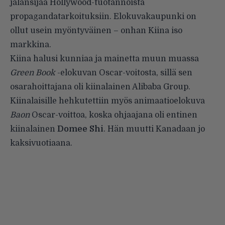
jalansijaa Hollywood-tuotannoista
propagandatarkoituksiin. Elokuvakaupunki on
ollut usein myöntyväinen – onhan Kiina iso
markkina.
Kiina halusi kunniaa ja mainetta muun muassa
Green Book
-elokuvan Oscar-voitosta, sillä sen
osarahoittajana oli kiinalainen Alibaba Group.
Kiinalaisille hehkutettiin myös animaatioelokuva
Baon
Oscar-voittoa, koska ohjaajana oli entinen
kiinalainen
Domee Shi
. Hän muutti Kanadaan jo
kaksivuotiaana.