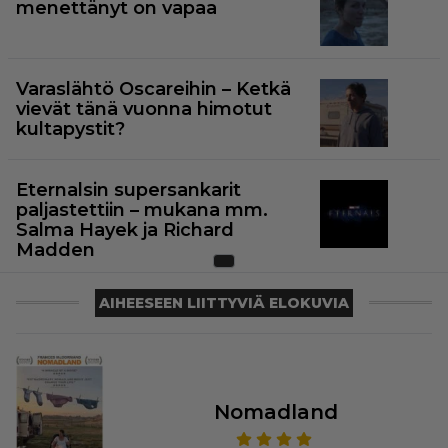
menettänyt on vapaa
Varaslähtö Oscareihin – Ketkä
vievät tänä vuonna himotut
kultapystit?
Eternalsin supersankarit
paljastettiin – mukana mm.
Salma Hayek ja Richard
Madden
AIHEESEEN LIITTYVIÄ ELOKUVIA
Nomadland