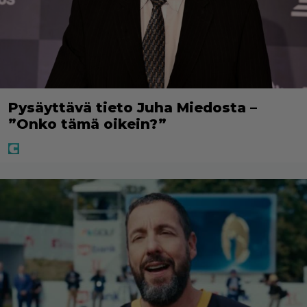
Pysäyttävä tieto Juha Miedosta –
”Onko tämä oikein?”