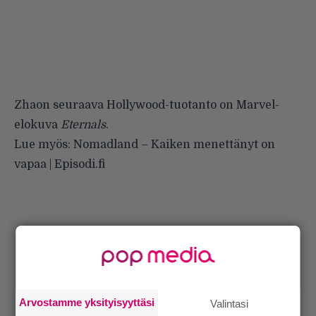
Zhaon seuraava Hollywood-tuotanto on Marvel-
elokuva
Eternals
.
Lue myös:
Nomadland – Kaiken menettänyt on
vapaa | Episodi.fi
Arvostamme yksityisyyttäsi
Valintasi