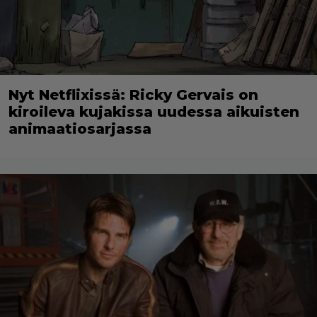
Nyt Netflixissä: Ricky Gervais on
kiroileva kujakissa uudessa aikuisten
animaatiosarjassa