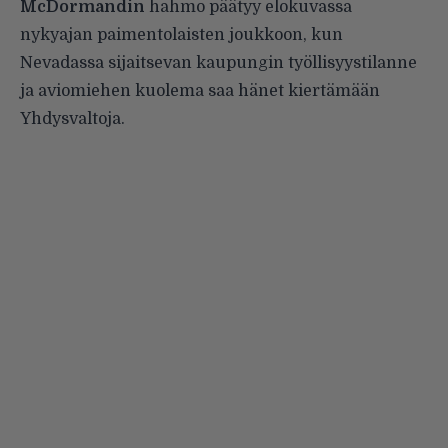
McDormandin
hahmo päätyy elokuvassa
nykyajan paimentolaisten joukkoon, kun
Nevadassa sijaitsevan kaupungin työllisyystilanne
ja aviomiehen kuolema saa hänet kiertämään
Yhdysvaltoja.