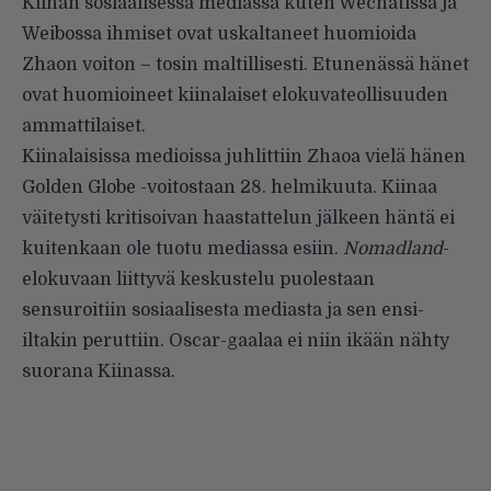
Kiinan sosiaalisessa mediassa kuten Wechatissa ja
Weibossa ihmiset ovat uskaltaneet huomioida
Zhaon voiton – tosin maltillisesti. Etunenässä hänet
ovat huomioineet kiinalaiset elokuvateollisuuden
ammattilaiset.
Kiinalaisissa medioissa juhlittiin Zhaoa vielä hänen
Golden Globe -voitostaan 28. helmikuuta. Kiinaa
väitetysti kritisoivan haastattelun jälkeen häntä ei
kuitenkaan ole tuotu mediassa esiin.
Nomadland
-
elokuvaan liittyvä keskustelu puolestaan
sensuroitiin sosiaalisesta mediasta ja sen ensi-
iltakin peruttiin. Oscar-gaalaa ei niin ikään nähty
suorana Kiinassa.