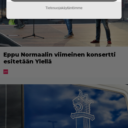
Tietosuojakäytäntömme
Eppu Normaalin viimeinen konsertti
esitetään Ylellä