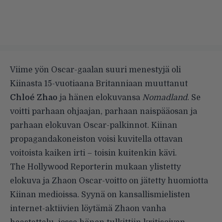
Viime yön Oscar-gaalan suuri menestyjä oli
Kiinasta 15-vuotiaana Britanniaan muuttanut
Chloé Zhao
ja hänen elokuvansa
Nomadland
. Se
voitti parhaan ohjaajan, parhaan naispääosan ja
parhaan elokuvan Oscar-palkinnot. Kiinan
propagandakoneiston voisi kuvitella ottavan
voitoista kaiken irti – toisin kuitenkin kävi.
The Hollywood Reporterin
mukaan
ylistetty
elokuva ja Zhaon Oscar-voitto on jätetty huomiotta
Kiinan medioissa. Syynä on kansallismielisten
internet-aktiivien löytämä Zhaon vanha