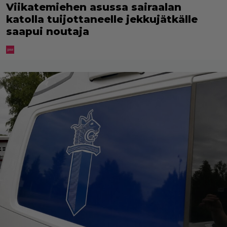
Viikatemiehen asussa sairaalan
katolla tuijottaneelle jekkujätkälle
saapui noutaja