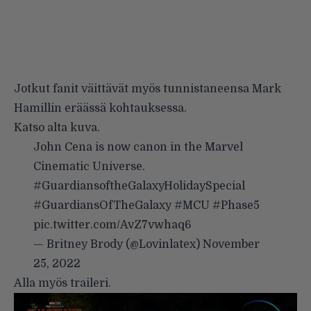
Jotkut fanit väittävät myös tunnistaneensa Mark
Hamillin eräässä kohtauksessa.
Katso alta kuva.
John Cena is now canon in the Marvel
Cinematic Universe.
#GuardiansoftheGalaxyHolidaySpecial
#GuardiansOfTheGalaxy
#MCU
#Phase5
pic.twitter.com/AvZ7vwhaq6
— Britney Brody (@Lovinlatex)
November
25, 2022
Alla myös traileri.