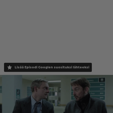
Lisää Episodi Googlen suosituksi lähteeksi