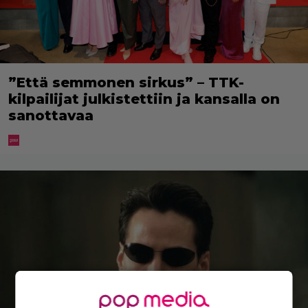
”Että semmonen sirkus” – TTK-
kilpailijat julkistettiin ja kansalla on
sanottavaa