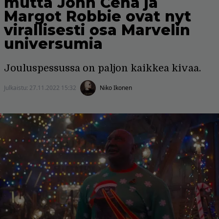
mutta John Cena ja
Margot Robbie ovat nyt
virallisesti osa Marvelin
universumia
Jouluspessussa on paljon kaikkea kivaa.
Julkaistu:
27.11.2022 15:32
Niko Ikonen