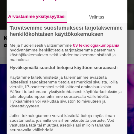
Arvostamme yksityisyyttäsi
Valintasi
Tarvitsemme suostumuksesi tarjotaksemme
henkilökohtaisen käyttökokemuksen
Kaipaatko Matrix-leffoja? – Warnerilla
on sinulle uutisia
Me ja huolellisesti valitsemamme
89 teknologiakumppania
hyödynnämme henkilötietoja tarjotaksemme paremman
käyttäjäkokemuksen sekä kohdentaaksemme sisältöä ja
mainoksia.
Hyväksymällä suostut tietojesi käyttöön seuraavasti
Käytämme laitetunnisteita ja tallennamme evästeitä
laitteellesi saadaksemme tietoja esimerkiksi sivuista, joilla
vierailit, IP-osoitteestasi sekä laitteesi ominaisuuksista.
Pääset tutustumaan yksityiskohtaisesti käyttötarkoituksiin ja
teknologiakumppaneihimme seuraavalla välilehdellä.
Hylkääminen voi vaikuttaa sivuston toimivuuteen ja
käytettävyyteen.
Jotkin teknologiamme voivat käsitellä tietoja myös ilman
suostumusta, jos niillä on siihen oikeutettu peruste. Voit
vastustaa tätä tai muuttaa asetuksiasi milloin tahansa
seuraavalla välilehdellä.