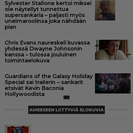
Sylvester Stallone kertoi miksei
ole näytellyt tunnettua
supersankaria – paljasti myös
unelmaroolinsa joka nähdään
pian
Chris Evans naureskeli kuvassa
yhdessä Dwayne Johnsonin
kanssa – tulossa jouluinen
toimintaelokuva
Guardians of the Galaxy Holiday
Special sai trailerin – sankarit
etsivät Kevin Baconia
Hollywoodista
AIHEESEEN LIITTYVIÄ ELOKUVIA