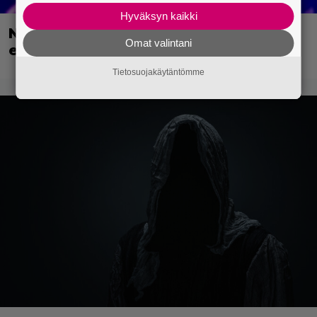
Hyväksyn kaikki
Nyt Netflixissä: Vuoden 2024 paras
Omat valintani
elokuva!
Tietosuojakäytäntömme