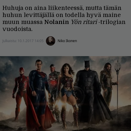
Huhuja on aina liikenteessä, mutta tämän
huhun levittäjällä on todella hyvä maine
muun muassa
Nolanin
Yön ritari
-trilogian
vuodoista.
Julkaistu:
10.1.2017 14:05
Niko Ikonen