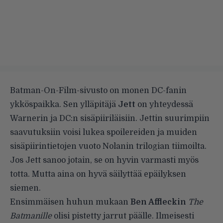
Batman-On-Film-sivusto on monen DC-fanin
ykköspaikka. Sen ylläpitäjä
Jett
on yhteydessä
Warnerin ja DC:n sisäpiiriläisiin. Jettin suurimpiin
saavutuksiin voisi lukea spoilereiden ja muiden
sisäpiirintietojen vuoto Nolanin trilogian tiimoilta.
Jos Jett sanoo jotain, se on hyvin varmasti myös
totta. Mutta aina on hyvä säilyttää epäilyksen
siemen.
Ensimmäisen huhun mukaan
Ben Affleckin
The
Batmanille
olisi pistetty jarrut päälle. Ilmeisesti