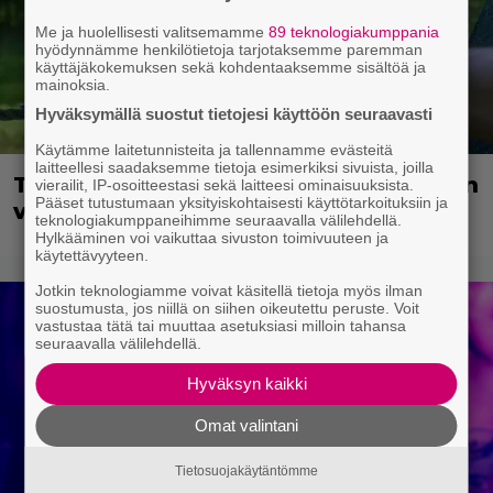
Me ja huolellisesti valitsemamme
89 teknologiakumppania
hyödynnämme henkilötietoja tarjotaksemme paremman
käyttäjäkokemuksen sekä kohdentaaksemme sisältöä ja
mainoksia.
Hyväksymällä suostut tietojesi käyttöön seuraavasti
Käytämme laitetunnisteita ja tallennamme evästeitä
laitteellesi saadaksemme tietoja esimerkiksi sivuista, joilla
Tuleva videopelielokuva jäi Sam Neillin
vierailit, IP-osoitteestasi sekä laitteesi ominaisuuksista.
Pääset tutustumaan yksityiskohtaisesti käyttötarkoituksiin ja
viimeiseksi rooliksi
teknologiakumppaneihimme seuraavalla välilehdellä.
Hylkääminen voi vaikuttaa sivuston toimivuuteen ja
käytettävyyteen.
Jotkin teknologiamme voivat käsitellä tietoja myös ilman
suostumusta, jos niillä on siihen oikeutettu peruste. Voit
vastustaa tätä tai muuttaa asetuksiasi milloin tahansa
seuraavalla välilehdellä.
Hyväksyn kaikki
Omat valintani
Tietosuojakäytäntömme