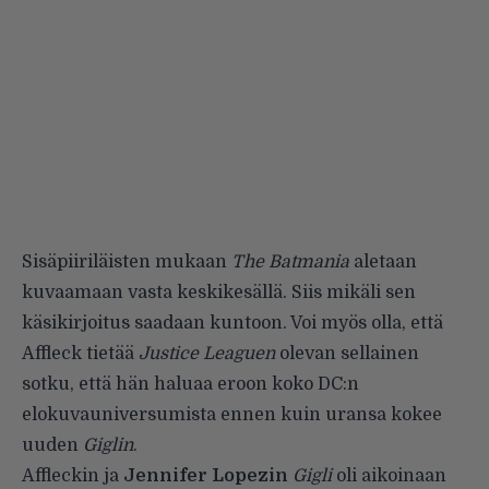
Sisäpiiriläisten mukaan
The Batmania
aletaan
kuvaamaan vasta keskikesällä. Siis mikäli sen
käsikirjoitus saadaan kuntoon. Voi myös olla, että
Affleck tietää
Justice Leaguen
olevan sellainen
sotku, että hän haluaa eroon koko DC:n
elokuvauniversumista ennen kuin uransa kokee
uuden
Giglin
.
Affleckin ja
Jennifer Lopezin
Gigli
oli aikoinaan