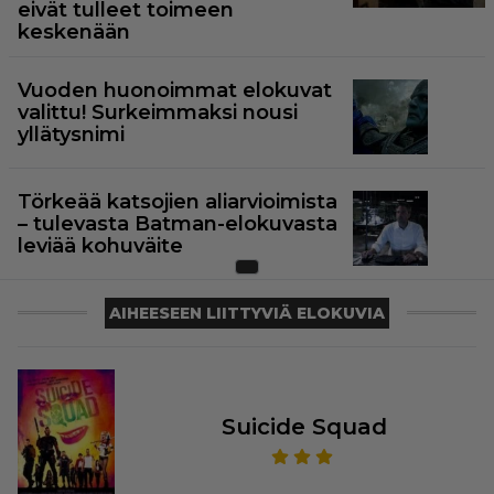
eivät tulleet toimeen
keskenään
Vuoden huonoimmat elokuvat
valittu! Surkeimmaksi nousi
yllätysnimi
Törkeää katsojien aliarvioimista
– tulevasta Batman-elokuvasta
leviää kohuväite
AIHEESEEN LIITTYVIÄ ELOKUVIA
Suicide Squad