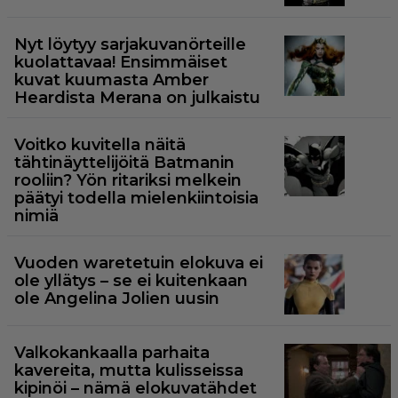
Nyt löytyy sarjakuvanörteille
kuolattavaa! Ensimmäiset
kuvat kuumasta Amber
Heardista Merana on julkaistu
Voitko kuvitella näitä
tähtinäyttelijöitä Batmanin
rooliin? Yön ritariksi melkein
päätyi todella mielenkiintoisia
nimiä
Vuoden waretetuin elokuva ei
ole yllätys – se ei kuitenkaan
ole Angelina Jolien uusin
Valkokankaalla parhaita
kavereita, mutta kulisseissa
kipinöi – nämä elokuvatähdet