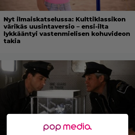
Nyt ilmaiskatselussa: Kulttiklassikon
värikäs uusintaversio – ensi-ilta
lykkääntyi vastenmielisen kohuvideon
takia