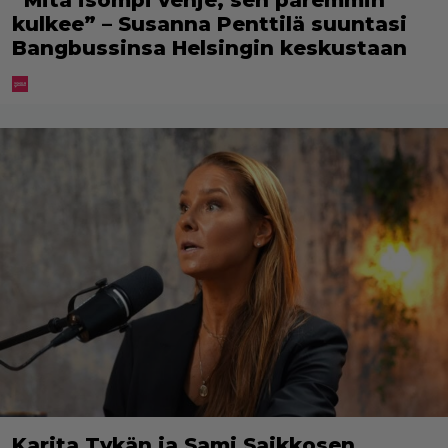
”Mitä isompi vehje, sen paremmin
kulkee” – Susanna Penttilä suuntasi
Bangbussinsa Helsingin keskustaan
Karita Tykän ja Sami Saikkosen