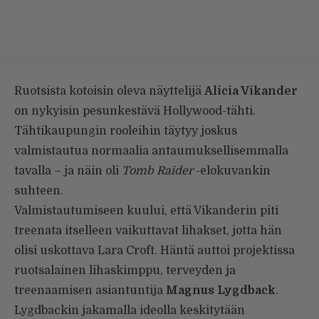
Ruotsista kotoisin oleva näyttelijä
Alicia Vikander
on nykyisin pesunkestävä Hollywood-tähti.
Tähtikaupungin rooleihin täytyy joskus
valmistautua normaalia antaumuksellisemmalla
tavalla – ja näin oli
Tomb Raider
-elokuvankin
suhteen.
Valmistautumiseen kuului, että Vikanderin piti
treenata itselleen vaikuttavat lihakset, jotta hän
olisi uskottava Lara Croft. Häntä auttoi projektissa
ruotsalainen lihaskimppu, terveyden ja
treenaamisen asiantuntija
Magnus Lygdback
.
Lygdbackin jakamalla ideolla keskitytään