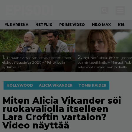
YLE AREENA
NETFLIX
PRIME VIDEO
HBO MAX
K18
1.
2.
Tänään tv:ssä: Koskettava kotimainen
Nyt Netflixissä: 180 miljoona
elokuva vuodelta 2020 – ”Tehty isolla
toimintaseikkailu – Margot Robb
sydämellä”
seksikohtauksen liian pitkälle
HOLLYWOOD
ALICIA VIKANDER
TOMB RAIDER
Miten Alicia Vikander söi
ruokavaliolla itselleen
Lara Croftin vartalon?
Video näyttää