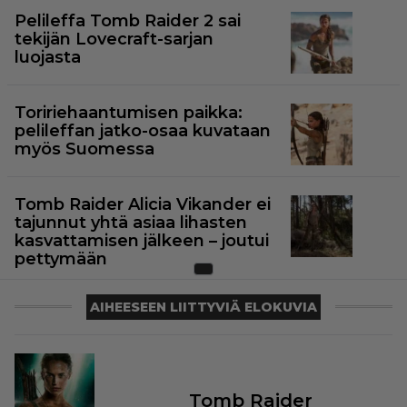
Pelileffa Tomb Raider 2 sai
tekijän Lovecraft-sarjan
luojasta
Toririehaantumisen paikka:
pelileffan jatko-osaa kuvataan
myös Suomessa
Tomb Raider Alicia Vikander ei
tajunnut yhtä asiaa lihasten
kasvattamisen jälkeen – joutui
pettymään
AIHEESEEN LIITTYVIÄ ELOKUVIA
Tomb Raider