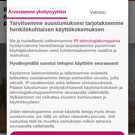
Illalla tv:ssä: Poliisiopiston jatko-osa
Arvostamme yksityisyyttäsi
Valintasi
missasi tulevan tähtinäyttelijän – Bill
Tarvitsemme suostumuksesi tarjotaksemme
Paxton valitsi scifi-klassikon
henkilökohtaisen käyttökokemuksen
Me ja huolellisesti valitsemamme
89 teknologiakumppania
hyödynnämme henkilötietoja tarjotaksemme paremman
käyttäjäkokemuksen sekä kohdentaaksemme sisältöä ja
mainoksia.
Hyväksymällä suostut tietojesi käyttöön seuraavasti
Käytämme laitetunnisteita ja tallennamme evästeitä
laitteellesi saadaksemme tietoja esimerkiksi sivuista, joilla
vierailit, IP-osoitteestasi sekä laitteesi ominaisuuksista.
Pääset tutustumaan yksityiskohtaisesti käyttötarkoituksiin ja
teknologiakumppaneihimme seuraavalla välilehdellä.
Hylkääminen voi vaikuttaa sivuston toimivuuteen ja
käytettävyyteen.
Jotkin teknologiamme voivat käsitellä tietoja myös ilman
suostumusta, jos niillä on siihen oikeutettu peruste. Voit
vastustaa tätä tai muuttaa asetuksiasi milloin tahansa
seuraavalla välilehdellä.