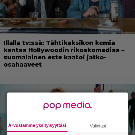
Illalla tv:ssä: Tähtikaksikon kemia
kantaa Hollywoodin rikoskomediaa –
suomalainen este kaatoi jatko-
osahaaveet
Arvostamme yksityisyyttäsi
Valintasi