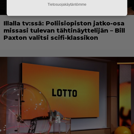
Tietosuojakäytäntömme
Illalla tv:ssä: Poliisiopiston jatko-osa
missasi tulevan tähtinäyttelijän – Bill
Paxton valitsi scifi-klassikon