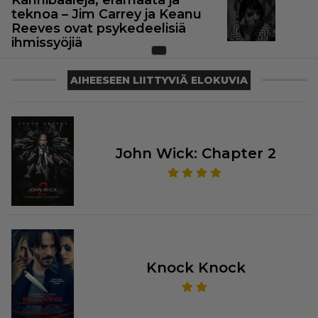
Kannibaaleja, erämaata ja
teknoa – Jim Carrey ja Keanu
Reeves ovat psykedeelisiä
ihmissyöjiä
AIHEESEEN LIITTYVIÄ ELOKUVIA
John Wick: Chapter 2
Knock Knock