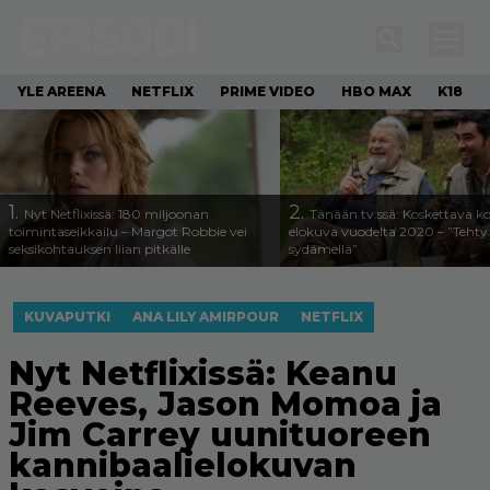
YLE AREENA
NETFLIX
PRIME VIDEO
HBO MAX
K18
1.
2.
Nyt Netflixissä: 180 miljoonan
Tänään tv:ssä: Koskettava k
toimintaseikkailu – Margot Robbie vei
elokuva vuodelta 2020 – ”Tehty 
seksikohtauksen liian pitkälle
sydämellä”
KUVAPUTKI
ANA LILY AMIRPOUR
NETFLIX
Nyt Netflixissä: Keanu
Reeves, Jason Momoa ja
Jim Carrey uunituoreen
kannibaalielokuvan