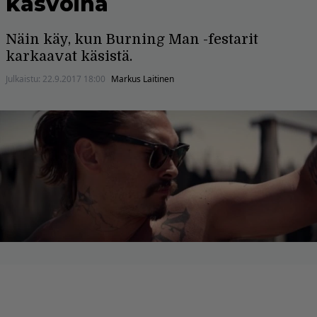
kasvoina
Näin käy, kun Burning Man -festarit
karkaavat käsistä.
Julkaistu:
22.9.2017 18:00
Markus Laitinen