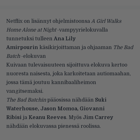
Netflix on lisännyt ohjelmistoonsa
A Girl Walks
Home Alone at Night
-vampyyrielokuvalla
tunnetuksi tulleen
Ana Lily
Amirpourin
käsikirjoittaman ja ohjaaman
The Bad
Batch
-elokuvan
Kuivaan tulevaisuuteen sijoittuva elokuva kertoo
nuoresta naisesta, joka karkoitetaan autiomaahan,
jossa tämä joutuu kannibaaliheimon
vangitsemaksi.
The Bad Batchin
pääosissa nähdään
Suki
Waterhouse, Jason Momoa, Giovanni
Ribisi
ja
Keanu Reeves
. Myös
Jim Carrey
nähdään elokuvassa pienessä roolissa.