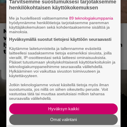
Tarvitsemme suostumuksesi tarjotaksemme
henkilökohtaisen käyttökokemuksen
Me ja huolellisesti valitsemamme
89 teknologiakumppania
hyödynnämme henkilötietoja tarjotaksemme paremman
käyttäjäkokemuksen sekä kohdentaaksemme sisältöä ja
Nyt ilmaiskatselussa: Kulttiklassikon
mainoksia.
värikäs uusintaversio – ensi-ilta
Hyväksymällä suostut tietojesi käyttöön seuraavasti
lykkääntyi vastenmielisen kohuvideon
Käytämme laitetunnisteita ja tallennamme evästeitä
takia
laitteellesi saadaksemme tietoja esimerkiksi sivuista, joilla
vierailit, IP-osoitteestasi sekä laitteesi ominaisuuksista.
Pääset tutustumaan yksityiskohtaisesti käyttötarkoituksiin ja
teknologiakumppaneihimme seuraavalla välilehdellä.
Hylkääminen voi vaikuttaa sivuston toimivuuteen ja
käytettävyyteen.
Jotkin teknologiamme voivat käsitellä tietoja myös ilman
suostumusta, jos niillä on siihen oikeutettu peruste. Voit
vastustaa tätä tai muuttaa asetuksiasi milloin tahansa
seuraavalla välilehdellä.
Hyväksyn kaikki
Omat valintani