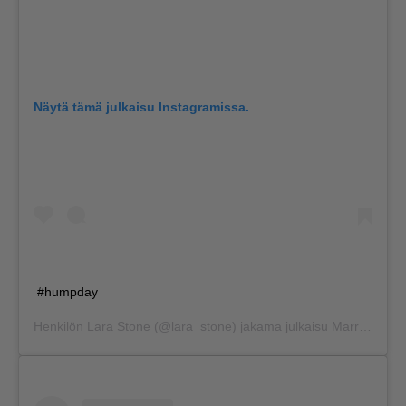
Näytä tämä julkaisu Instagramissa.
#humpday
Henkilön
Lara Stone
(@lara_stone) jakama julkaisu
Marras 6, 2019 kello 10.17 PST