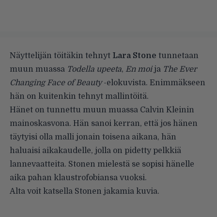
Näyttelijän töitäkin tehnyt
Lara Stone
tunnetaan
muun muassa
Todella upeeta
,
En moi
ja
The Ever
Changing Face of Beauty
-elokuvista. Enimmäkseen
hän on kuitenkin tehnyt mallintöitä.
Hänet on tunnettu muun muassa Calvin Kleinin
mainoskasvona. Hän sanoi kerran, että jos hänen
täytyisi olla malli jonain toisena aikana, hän
haluaisi aikakaudelle, jolla on pidetty pelkkiä
lannevaatteita. Stonen mielestä se sopisi hänelle
aika pahan klaustrofobiansa vuoksi.
Alta voit katsella Stonen jakamia kuvia.