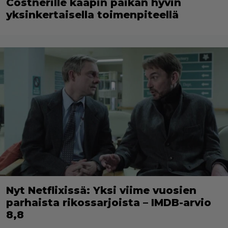
Costnerille kaapin paikan hyvin
yksinkertaisella toimenpiteellä
Nyt Netflixissä: Yksi viime vuosien
parhaista rikossarjoista – IMDB-arvio
8,8