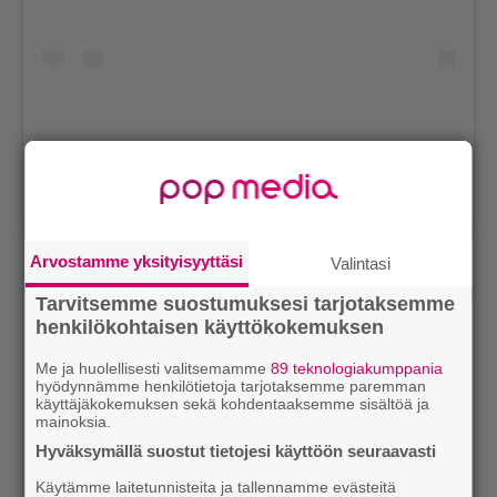
@ellefr by @matteaston and @melaniehuynh1 ❤️
Henkilön
Lara Stone
(@lara_stone) jakama julkaisu
Loka 1, 2018 kello 11.13 PDT
Arvostamme yksityisyyttäsi
Valintasi
Tarvitsemme suostumuksesi tarjotaksemme
henkilökohtaisen käyttökokemuksen
Me ja huolellisesti valitsemamme
89 teknologiakumppania
hyödynnämme henkilötietoja tarjotaksemme paremman
käyttäjäkokemuksen sekä kohdentaaksemme sisältöä ja
mainoksia.
Hyväksymällä suostut tietojesi käyttöön seuraavasti
Käytämme laitetunnisteita ja tallennamme evästeitä