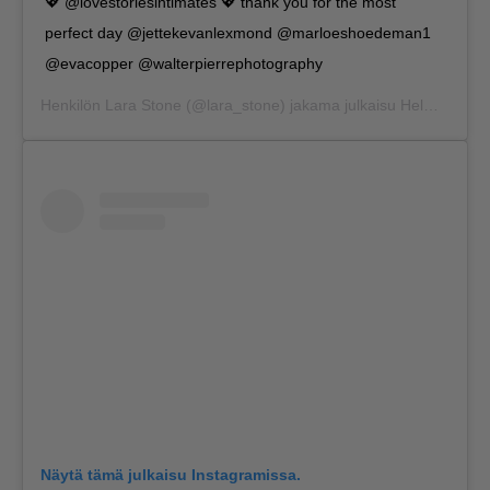
💖 @lovestoriesintimates 💖 thank you for the most
perfect day @jettekevanlexmond @marloeshoedeman1
@evacopper @walterpierrephotography
Henkilön
Lara Stone
(@lara_stone) jakama julkaisu
Helmi 6, 2020 kello 5.04 PST
Näytä tämä julkaisu Instagramissa.