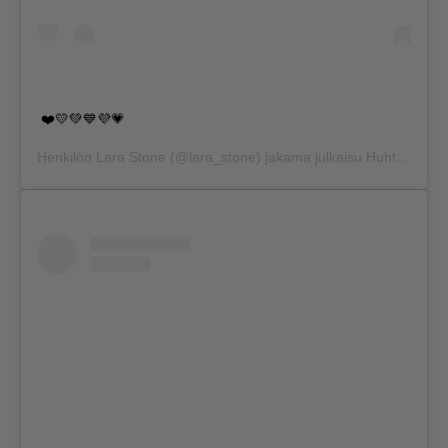
❤️💛💚💙💜💗
Henkilön
Lara Stone
(@lara_stone) jakama julkaisu
Huhti 4, 2017 kello 1.41 PDT