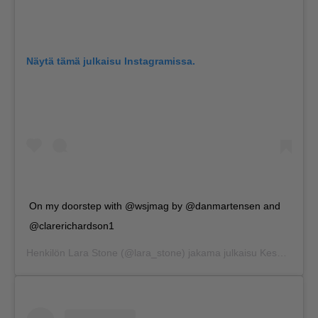
Näytä tämä julkaisu Instagramissa.
On my doorstep with @wsjmag by @danmartensen and
@clarerichardson1
Henkilön
Lara Stone
(@lara_stone) jakama julkaisu
Kesä 16, 2020 kello 12.44 PDT