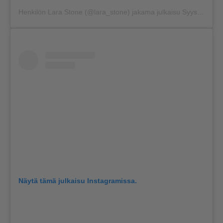
Henkilön
Lara Stone
(@lara_stone) jakama julkaisu
Syys 8, 2017 kello 7.09 PDT
Näytä tämä julkaisu Instagramissa.