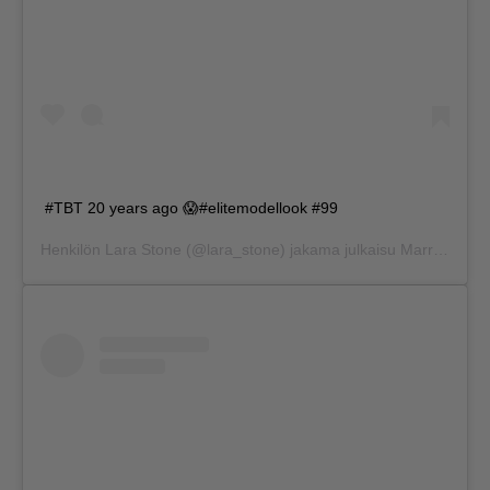
#TBT 20 years ago 😱#elitemodellook #99
Henkilön
Lara Stone
(@lara_stone) jakama julkaisu
Marras 21, 2019 kello 1.57 PST