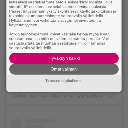
laitteellesi saadaksemme tietoja esimerkiksi sivuista, joilla
vierailit, IP-osoitteestasi sekä laitteesi ominaisuuksista.
Pääset tutustumaan yksityiskohtaisesti käyttötarkoituksiin ja
teknologiakumppaneihimme seuraavalla välilehdellä.
Näytä tämä julkaisu Instagramissa.
Hylkääminen voi vaikuttaa sivuston toimivuuteen ja
käytettävyyteen.
Jotkin teknologiamme voivat käsitellä tietoja myös ilman
suostumusta, jos niillä on siihen oikeutettu peruste. Voit
vastustaa tätä tai muuttaa asetuksiasi milloin tahansa
seuraavalla välilehdellä.
Hyväksyn kaikki
Omat valintani
#mermaiding 🧜🏼‍♀️🧜🏼‍♀️🧜🏼‍♀️ @bjorniooss @voguespain 🧜🏼‍♀️
Tietosuojakäytäntömme
🧜🏼‍♀️🧜🏼‍♀️
Henkilön
Lara Stone
(@lara_stone) jakama julkaisu
Huhti 20, 2018 kello 11.15 PDT