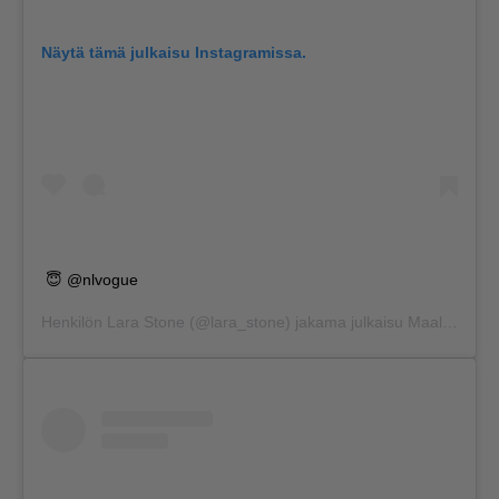
Näytä tämä julkaisu Instagramissa.
😇 @nlvogue
Henkilön
Lara Stone
(@lara_stone) jakama julkaisu
Maalis 27, 2017 kello 12.41 PDT