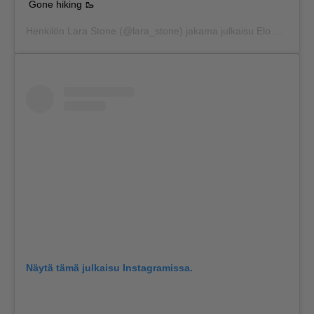
Gone hiking 🥾
Henkilön
Lara Stone
(@lara_stone) jakama julkaisu
Elo 19, 2019 kello 10.11 PDT
Näytä tämä julkaisu Instagramissa.