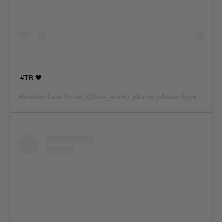
#TB 🖤
Henkilön
Lara Stone
(@lara_stone) jakama julkaisu
Syys 17, 2020 kello 2.09 PDT