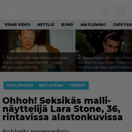
PRIME VIDEO
NETFLIX
BOND
IAN FLEMING
CAPE FEA
1.
2.
Tänään tv:ssä: Vesa-Matti Loiri palasi
Bond-luojan 68 vuotta sitte
Uunon rooliin vuonna 1998 – Spede
lähettämä kirje löytyi – tältä 00
vetäytyi sivummalle
hahmon piti alun perin näyttää
HOLLYWOOD
INSTAGRAM
TÄHDET
Ohhoh! Seksikäs malli-
näyttelijä Lara Stone, 36,
rintavissa alastonkuvissa
Rohkeita poseerauksia.