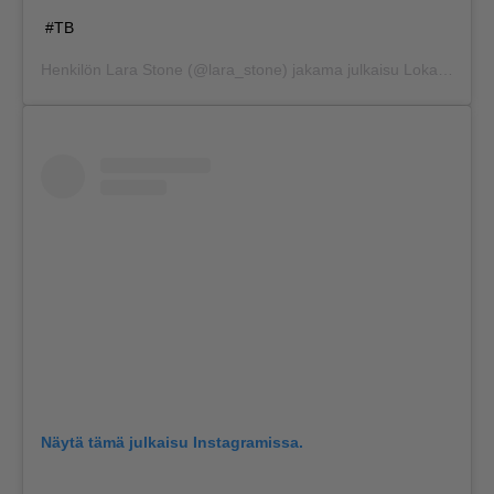
#TB
Henkilön
Lara Stone
(@lara_stone) jakama julkaisu
Loka 22, 2020 kello 8.04 PDT
Näytä tämä julkaisu Instagramissa.