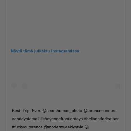
Näytä tämä julkaisu Instagramissa.
Best. Trip. Ever. @seanthomas_photo @terenceconnors
#daddyofemall #cheyennefrontierdays #hellbentforleather
#fuckyouterence @modernweeklystyle 🤠