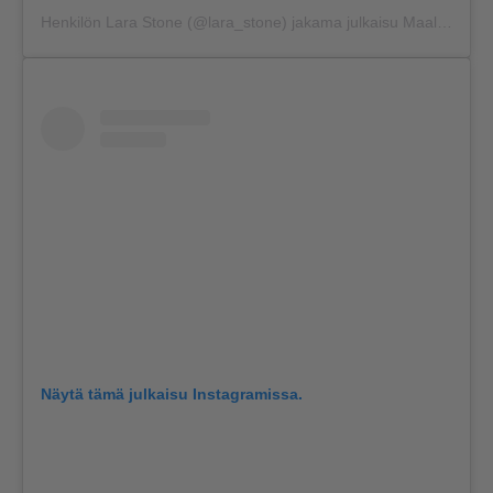
Henkilön
Lara Stone
(@lara_stone) jakama julkaisu
Maalis 13, 2018 kello 5.35 PDT
Näytä tämä julkaisu Instagramissa.