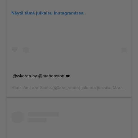
Näytä tämä julkaisu Instagramissa.
@wkorea by @matteaston ❤️
Henkilön
Lara Stone
(@lara_stone) jakama julkaisu
Marras 16, 2017 kello 10.06 PST