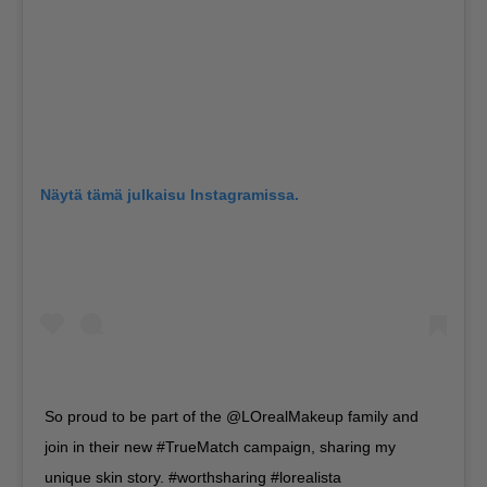
Näytä tämä julkaisu Instagramissa.
So proud to be part of the @LOrealMakeup family and
join in their new #TrueMatch campaign, sharing my
unique skin story. #worthsharing #lorealista