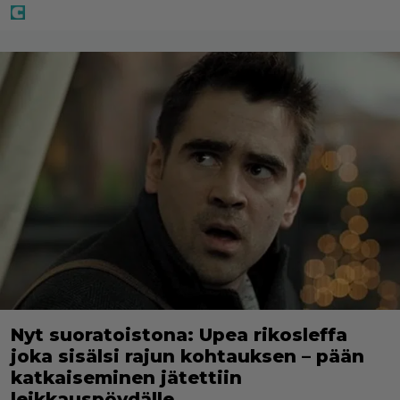
Nyt suoratoistona: Upea rikosleffa
joka sisälsi rajun kohtauksen – pään
katkaiseminen jätettiin
leikkauspöydälle