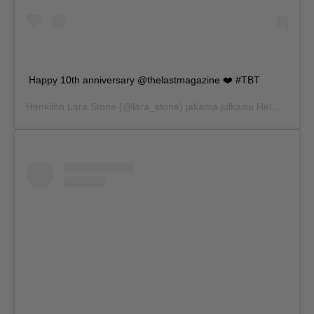
Happy 10th anniversary @thelastmagazine ❤️ #TBT
Henkilön
Lara Stone
(@lara_stone) jakama julkaisu
Helmi 8, 2018 kello 7.28 PST