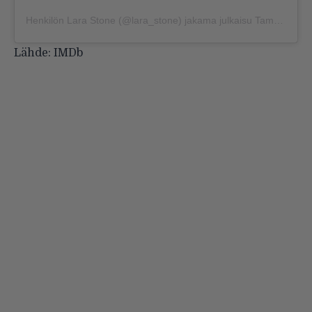
Henkilön
Lara Stone
(@lara_stone) jakama julkaisu
Tammi 10, 2017 kello 2.06 PST
Lähde:
IMDb