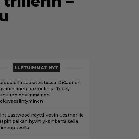
rillerin –
tu
LUETUIMMAT NYT
uippuleffa suoratoistossa: DiCaprion
nsimmäinen päärooli – ja Tobey
aguiren ensimmäinen
lokuvaesiintyminen
lint Eastwood näytti Kevin Costnerille
aapin paikan hyvin yksinkertaisella
oimenpiteellä