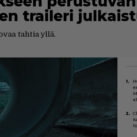
seen perustuvan t
 traileri julkais
vaa tahtia yllä.
H
e
M
e
C
k
t