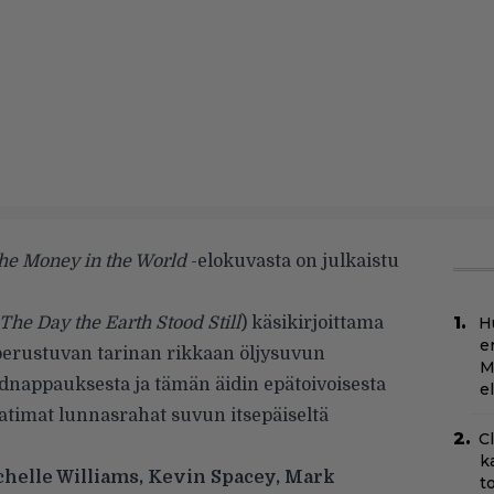
The Money in the World
-elokuvasta on julkaistu
 The Day the Earth Stood Still
) käsikirjoittama
H
e
perustuvan tarinan rikkaan öljysuvun
M
dnappauksesta ja tämän äidin epätoivoisesta
e
atimat lunnasrahat suvun itsepäiseltä
C
k
helle Williams, Kevin Spacey, Mark
t