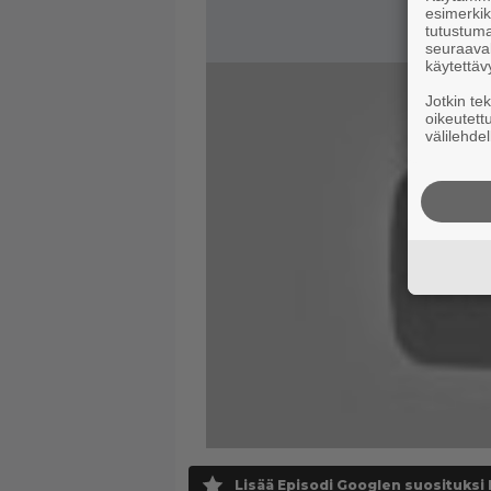
esimerkiks
tutustuma
seuraaval
käytettäv
Jotkin te
oikeutett
välilehdel
Lisää Episodi Googlen suosituksi 