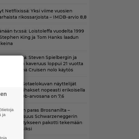
t Netflixissä: Yksi viime vuosien
arhaista rikossarjoista – IMDB-arvio 8,8
änään tv:ssä: Loistoleffa vuodelta 1999
 Stephen King ja Tom Hanks laadun
akeina
änään tv:ssä: Steven Spielbergin ja
om Cruisen kaveruus loppui 21 vuotta
itten – Syynä Cruisen nolo käytös
llä tv:ssä: Sotaelokuvan näyttelijät
asvattivat lihakset nopeasti erikoisella
sen
ikalla – IMDb-arvosana on 7,6
tietoja
llan Bond on paras Brosnanilta –
 ja
amankaltaisuus Schwarzeneggerin
oimintatykitykseen pakotti tekemään
ässärin uusiksi
toja