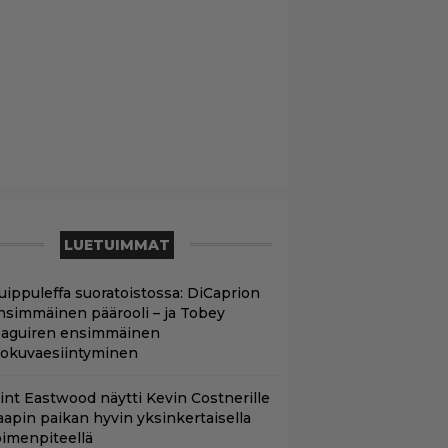
LUETUIMMAT
uippuleffa suoratoistossa: DiCaprion
nsimmäinen päärooli – ja Tobey
aguiren ensimmäinen
lokuvaesiintyminen
lint Eastwood näytti Kevin Costnerille
aapin paikan hyvin yksinkertaisella
oimenpiteellä