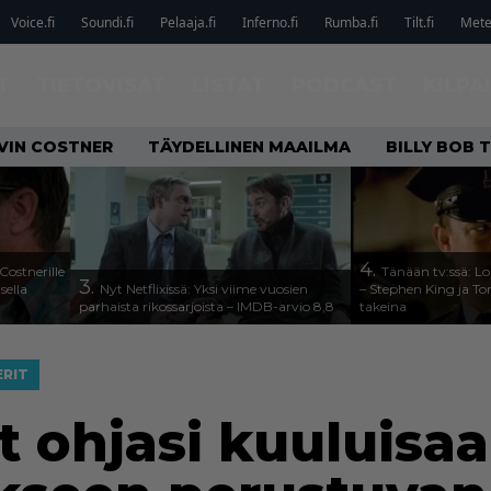
Voice.fi
Soundi.fi
Pelaaja.fi
Inferno.fi
Rumba.fi
Tilt.fi
Metel
T
TIETOVISAT
LISTAT
PODCAST
KILPA
VIN COSTNER
TÄYDELLINEN MAAILMA
BILLY BOB
4.
Costnerille
Tänään tv:ssä: Lo
3.
sella
Nyt Netflixissä: Yksi viime vuosien
– Stephen King ja T
parhaista rikossarjoista – IMDB-arvio 8,8
takeina
ERIT
t ohjasi kuuluisa