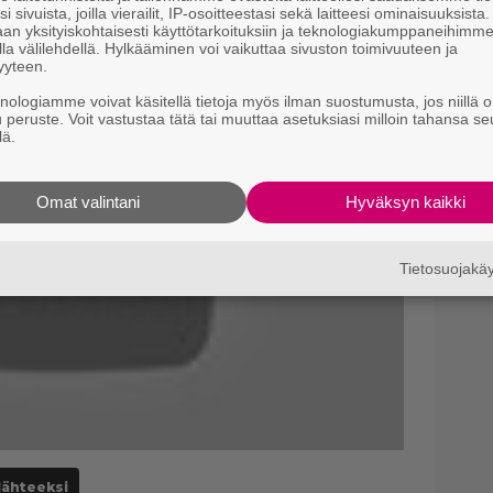
B
i sivuista, joilla vierailit, IP-osoitteestasi sekä laitteesi ominaisuuksista
an yksityiskohtaisesti käyttötarkoituksiin ja teknologiakumppaneihimm
k
la välilehdellä. Hylkääminen voi vaikuttaa sivuston toimivuuteen ja
p
yyteen.
knologiamme voivat käsitellä tietoja myös ilman suostumusta, jos niillä o
N
u peruste. Voit vastustaa tätä tai muuttaa asetuksiasi milloin tahansa se
k
lä.
k
H
Omat valintani
Hyväksyn kaikki
Tietosuojak
lähteeksi