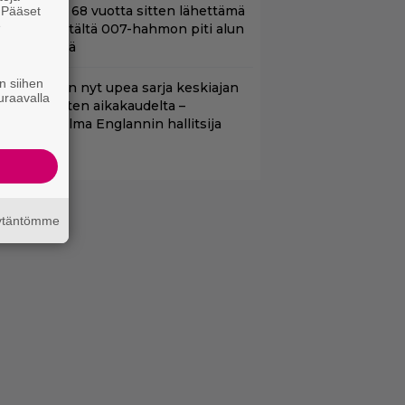
ond-luojan 68 vuotta sitten lähettämä
. Pääset
e
irje löytyi – tältä 007-hahmon piti alun
erin näyttää
n siihen
etflixissä on nyt upea sarja keskiajan
uraavalla
uninkaallisten aikakaudelta –
eskiössä julma Englannin hallitsija
enrik VIII
äytäntömme