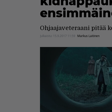
kidnappauk
ensimmäinen
Ohjaajaveteraani pitää ko
Julkaistu:
15.9.2017 11:59
Markus Laitinen