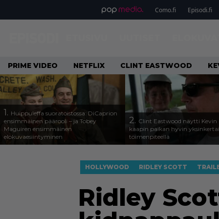
Como.fi
Episodi.fi
ETUSIVU
UUTISET
ELOKUVA
PRIME VIDEO
NETFLIX
CLINT EASTWOOD
KE
1.
Huippuleffa suoratoistossa: DiCaprion
2.
ensimmäinen päärooli – ja Tobey
Clint Eastwood näytti Kevin 
Maguiren ensimmäinen
kaapin paikan hyvin yksinkertai
elokuvaesiintyminen
toimenpiteellä
HOLLYWOOD
RIDLEY SCOTT
TRAIL
Ridley Scot