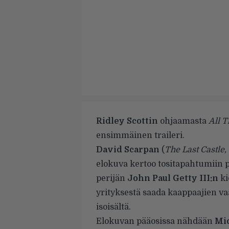
Ridley Scottin
ohjaamasta
All 
ensimmäinen traileri.
David Scarpan
(
The Last Castle,
elokuva kertoo tositapahtumiin 
perijän
John Paul Getty III:n
ki
yrityksestä saada kaappaajien va
isoisältä.
Elokuvan pääosissa nähdään
Mic