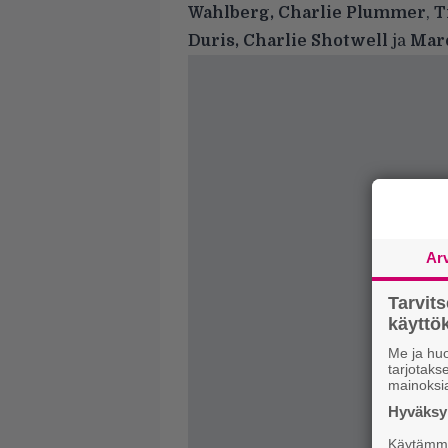
Wahlberg, Charlie Plummer
,
T
Duris, Charlie Shotwell
ja
Marc
Ar
Tarvit
käytt
Me ja huo
tarjotak
mainoksi
Hyväksym
Käytämme 