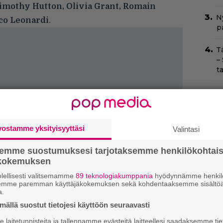
imothy Hutton, Olivia Grant, Romain
Ny
o Leonardi
.
p
T
–
t
T
T
s
vostamme yksityisyyttäsi
Valintasi
Yö
k
semme suostumuksesi tarjotaksemme henkilökohtai
k
ökokemuksen
lellisesti valitsemamme
89 teknologiakumppania
hyödynnämme henkilö
I
semme paremman käyttäjäkokemuksen sekä kohdentaaksemme sisältöä
s
a.
t
ällä suostut tietojesi käyttöön seuraavasti
k
laitetunnisteita ja tallennamme evästeitä laitteellesi saadaksemme tie