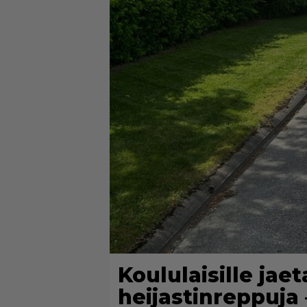
Koululaisille jaet
heijastinreppuja 