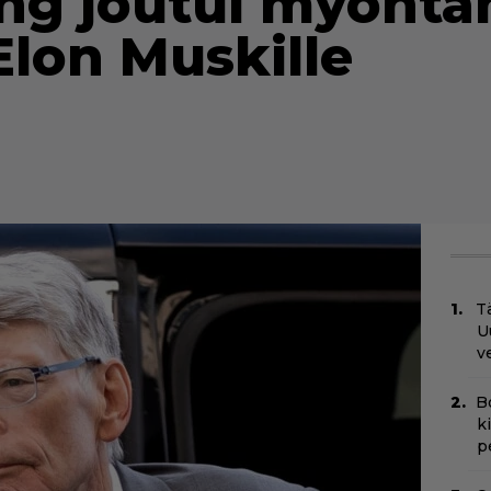
ing joutui myönt
Elon Muskille
Tä
U
v
B
k
p