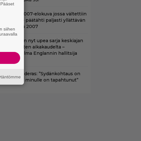
. Pääset
e
lalla tv:ssä: 007-elokuva jossa vältettiin
etipuuhia – päätähti paljasti yllättävän
yyn vuonna 2007
n siihen
uraavalla
etflixissä on nyt upea sarja keskiajan
uninkaallisten aikakaudelta –
eskiössä julma Englannin hallitsija
enrik VIII
ntonio Banderas: ”Sydänkohtaus on
äytäntömme
arasta mitä minulle on tapahtunut”