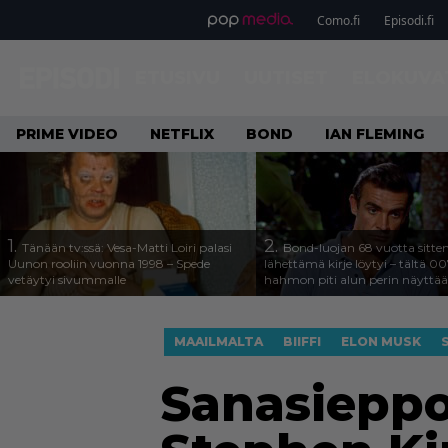
Como.fi
Episodi.fi
ETUSIVU
UUTISET
ELOKUVA
PRIME VIDEO
NETFLIX
BOND
IAN FLEMING
1.
2.
Tänään tv:ssä: Vesa-Matti Loiri palasi
Bond-luojan 68 vuotta sitte
Uunon rooliin vuonna 1998 – Spede
lähettämä kirje löytyi – tältä 00
vetäytyi sivummalle
hahmon piti alun perin näyttää
MAAILMALTA
BIIFFI
ELON MUSK
Sanasiepp