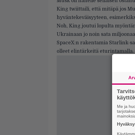
Musk oli hänelle sellaisen ostanu
King twiittaili, että mitäpä jos 
hyväntekeväisyyteen, esimerkik
Noh, King joutui lopulta myöntäm
Ukrainaan jo noin sata miljoona
SpaceX:n rakentamia Starlink-sate
olleet elintärkeitä eturintamalla.
Ar
Tarvit
käytt
Me ja huo
tarjotak
mainoksi
Hyväksym
Käytämme 