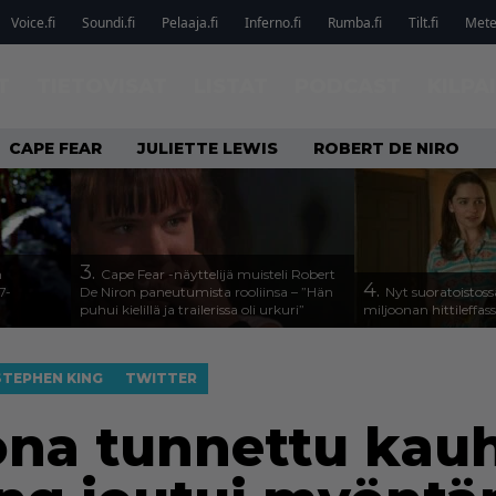
Voice.fi
Soundi.fi
Pelaaja.fi
Inferno.fi
Rumba.fi
Tilt.fi
Metel
T
TIETOVISAT
LISTAT
PODCAST
KILPA
CAPE FEAR
JULIETTE LEWIS
ROBERT DE NIRO
3.
n
Cape Fear -näyttelijä muisteli Robert
4.
7-
De Niron paneutumista rooliinsa – ”Hän
Nyt suoratoistoss
puhui kielillä ja trailerissa oli urkuri”
miljoonan hittileffas
STEPHEN KING
TWITTER
ona tunnettu ka