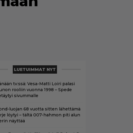
ämään
LUETUIMMAT NYT
nään tv:ssä: Vesa-Matti Loiri palasi
unon rooliin vuonna 1998 – Spede
etäytyi sivummalle
ond-luojan 68 vuotta sitten lähettämä
irje löytyi – tältä 007-hahmon piti alun
erin näyttää