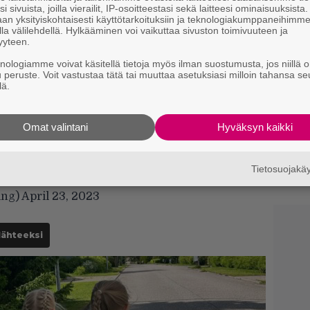
i sivuista, joilla vierailit, IP-osoitteestasi sekä laitteesi ominaisuuksista
an yksityiskohtaisesti käyttötarkoituksiin ja teknologiakumppaneihimm
Il
la välilehdellä. Hylkääminen voi vaikuttaa sivuston toimivuuteen ja
yyteen.
p
s
knologiamme voivat käsitellä tietoja myös ilman suostumusta, jos niillä o
u peruste. Voit vastustaa tätä tai muuttaa asetuksiasi milloin tahansa se
lä.
N
k
k
Omat valintani
Hyväksyn kaikki
H
o Ukrainian charities. Excellent. Slava
A
Tietosuojak
p
ing)
April 23, 2023
lähteeksi