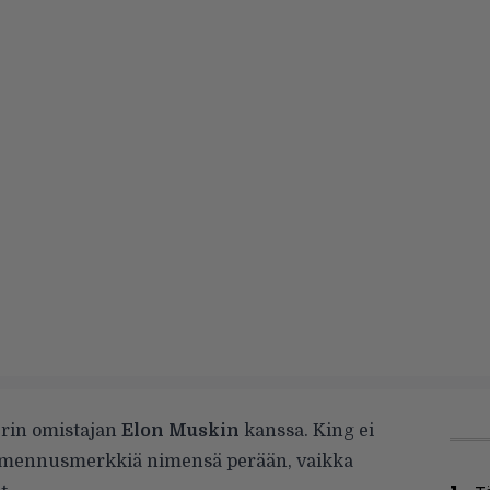
terin omistajan
Elon Muskin
kanssa.
King ei
varmennusmerkkiä nimensä perään
, vaikka