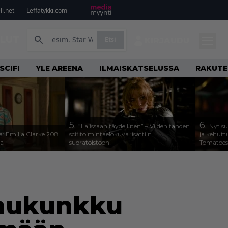
i.net
Leffatykki.com
ILUT
Etsi
KIRJAUDU
SCIFI
YLE AREENA
ILMAISKATSELUSSA
RAKUTE
5.
6.
”Lajissaan täydellinen” – Viiden tähden
Nyt su
a: Emilia Clarke 208
scifitoimintaelokuva lisättiin
ja kehutt
sa
suoratoistoon!
Tomatoes 
uhukunkku