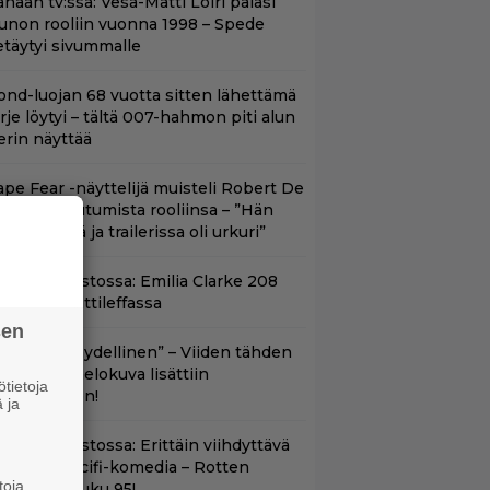
nään tv:ssä: Vesa-Matti Loiri palasi
unon rooliin vuonna 1998 – Spede
etäytyi sivummalle
ond-luojan 68 vuotta sitten lähettämä
irje löytyi – tältä 007-hahmon piti alun
erin näyttää
ape Fear -näyttelijä muisteli Robert De
iron paneutumista rooliinsa – ”Hän
hui kielillä ja trailerissa oli urkuri”
yt suoratoistossa: Emilia Clarke 208
iljoonan hittileffassa
sen
Lajissaan täydellinen” – Viiden tähden
cifitoimintaelokuva lisättiin
tietoja
uoratoistoon!
 ja
t suoratoistossa: Erittäin viihdyttävä
a kehuttu scifi-komedia – Rotten
toja
omatoes -luku 95!