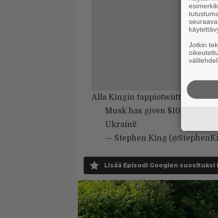
esimerkiks
tutustuma
seuraaval
käytettäv
Jotkin te
oikeutett
välilehdel
Alla Kingin tappiotwiitti.
Musk has given $100 million t
Ukraini!
— Stephen King (@StephenK
Lisää Episodi Googlen suosituksi 