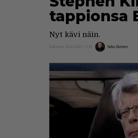
Stephen K
tappionsa 
Nyt kävi näin.
Julkaistu:
24.4.2023 12:31
Niko Ikonen