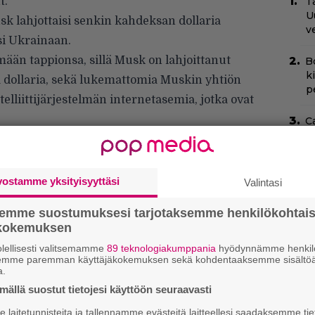
t.
Tä
U
Musk lahjottaisi senkin kahdeksan dollaria
v
si Ukrainaan.
ään tappionsa, sillä Musk on lahjoittanut
B
k
a dollaria, sekä lukemattomia Muskin yhtiön
p
lliittijärjestelmän internetasemia, jotka ovat
C
N
pu
N
vostamme yksityisyyttäsi
Valintasi
m
semme suostumuksesi tarjotaksemme henkilökohtai
”
ökokemuksen
s
lellisesti valitsemamme
89 teknologiakumppania
hyödynnämme henkilö
s
semme paremman käyttäjäkokemuksen sekä kohdentaaksemme sisältöä
a.
Ny
ällä suostut tietojesi käyttöön seuraavasti
j
laitetunnisteita ja tallennamme evästeitä laitteellesi saadaksemme tie
T