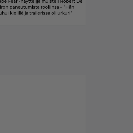
ape Fear -näyttelijä muisteli Robert De
iron paneutumista rooliinsa – ”Hän
hui kielillä ja trailerissa oli urkuri”