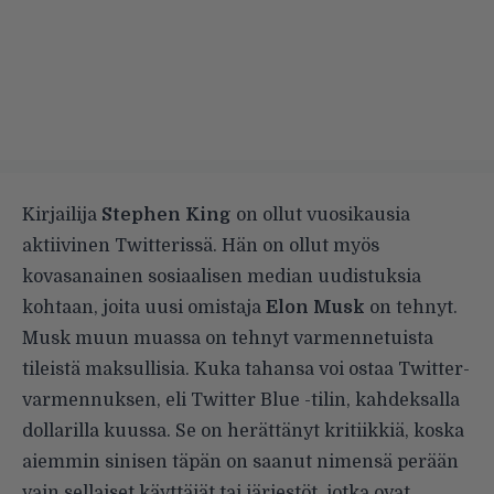
Kirjailija
Stephen King
on ollut vuosikausia
aktiivinen Twitterissä. Hän on ollut myös
kovasanainen sosiaalisen median uudistuksia
kohtaan, joita uusi omistaja
Elon Musk
on tehnyt.
Musk muun muassa on tehnyt varmennetuista
tileistä maksullisia. Kuka tahansa voi ostaa Twitter-
varmennuksen, eli Twitter Blue -tilin, kahdeksalla
dollarilla kuussa. Se on herättänyt kritiikkiä, koska
aiemmin sinisen täpän on saanut nimensä perään
vain sellaiset käyttäjät tai järjestöt, jotka ovat