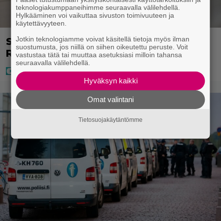
teknologiakumppaneihimme seuraavalla välilehdellä.
Hylkääminen voi vaikuttaa sivuston toimivuuteen ja
käytettävyyteen.
Jotkin teknologiamme voivat käsitellä tietoja myös ilman
Seiska: Joel Harkimo ja Kastanja
suostumusta, jos niillä on siihen oikeutettu peruste. Voit
Rauhala – Joel kertoo nyt kaiken
vastustaa tätä tai muuttaa asetuksiasi milloin tahansa
seuraavalla välilehdellä.
Hyväksyn kaikki
Omat valintani
Tietosuojakäytäntömme