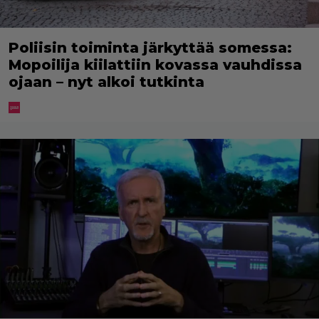
Poliisin toiminta järkyttää somessa:
Mopoilija kiilattiin kovassa vauhdissa
ojaan – nyt alkoi tutkinta