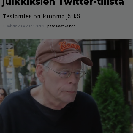
julkkiksien Twitter-tilistä
Teslamies on kumma jätkä.
Julkaistu:
23.4.2023 20:01
Jesse Raatikainen