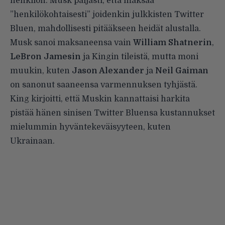
henkilön. Musk paljasti, että maksaa
”henkilökohtaisesti” joidenkin julkkisten Twitter
Bluen, mahdollisesti pitääkseen heidät alustalla.
Musk sanoi maksaneensa vain
William Shatnerin
,
LeBron Jamesin
ja Kingin tileistä, mutta moni
muukin, kuten
Jason Alexander
ja
Neil Gaiman
on sanonut saaneensa varmennuksen tyhjästä.
King kirjoitti, että Muskin kannattaisi harkita
pistää hänen sinisen Twitter Bluensa kustannukset
mielummin hyväntekeväisyyteen, kuten
Ukrainaan.