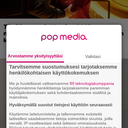
Tänään tv:ssä: Vuoden 2023
megaelokuva luottaa Jason Stathamin
karismaan
Arvostamme yksityisyyttäsi
Valintasi
Tarvitsemme suostumuksesi tarjotaksemme
henkilökohtaisen käyttökokemuksen
Me ja huolellisesti valitsemamme
89 teknologiakumppania
hyödynnämme henkilötietoja tarjotaksemme paremman
käyttäjäkokemuksen sekä kohdentaaksemme sisältöä ja
mainoksia.
Hyväksymällä suostut tietojesi käyttöön seuraavasti
Käytämme laitetunnisteita ja tallennamme evästeitä
laitteellesi saadaksemme tietoja esimerkiksi sivuista, joilla
vierailit, IP-osoitteestasi sekä laitteesi ominaisuuksista.
Pääset tutustumaan yksityiskohtaisesti käyttötarkoituksiin ja