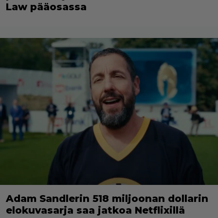
Law pääosassa
Adam Sandlerin 518 miljoonan dollarin
elokuvasarja saa jatkoa Netflixillä