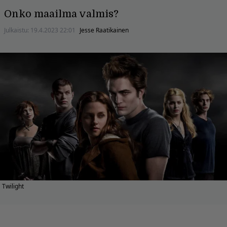
Onko maailma valmis?
Julkaistu:
19.4.2023 22:01
Jesse Raatikainen
Twilight