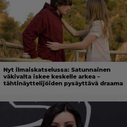
Nyt ilmaiskatselussa: Satunnainen
väkivalta iskee keskelle arkea –
tähtinäyttelijöiden pysäyttävä draama