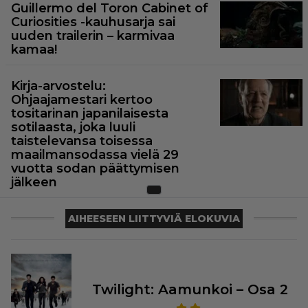
Guillermo del Toron Cabinet of
Curiosities -kauhusarja sai
uuden trailerin – karmivaa
kamaa!
Kirja-arvostelu:
Ohjaajamestari kertoo
tositarinan japanilaisesta
sotilaasta, joka luuli
taistelevansa toisessa
maailmansodassa vielä 29
vuotta sodan päättymisen
jälkeen
AIHEESEEN LIITTYVIÄ ELOKUVIA
Twilight: Aamunkoi – Osa 2