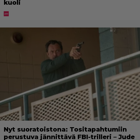
kuoli
Nyt suoratoistona: Tositapahtumiin
perustuva jännittävä FBI-trilleri – Jude