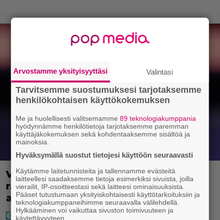
Arvostamme yksityisyyttäsi
Valintasi
Tarvitsemme suostumuksesi tarjotaksemme
henkilökohtaisen käyttökokemuksen
Me ja huolellisesti valitsemamme
89 teknologiakumppania
hyödynnämme henkilötietoja tarjotaksemme paremman
käyttäjäkokemuksen sekä kohdentaaksemme sisältöä ja
mainoksia.
Hyväksymällä suostut tietojesi käyttöön seuraavasti
Käytämme laitetunnisteita ja tallennamme evästeitä
Vappu Pimiä sai huonoa palvelua
laitteellesi saadaksemme tietoja esimerkiksi sivuista, joilla
ravintolassa – pettyi siellä kahteen
vierailit, IP-osoitteestasi sekä laitteesi ominaisuuksista.
Pääset tutustumaan yksityiskohtaisesti käyttötarkoituksiin ja
asiaan
teknologiakumppaneihimme seuraavalla välilehdellä.
Hylkääminen voi vaikuttaa sivuston toimivuuteen ja
käytettävyyteen.