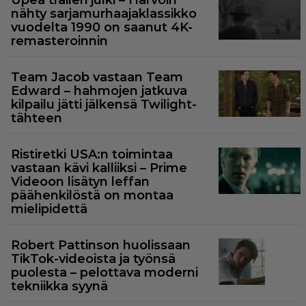
Upea traileri julki – Harvoin
nähty sarjamurhaajaklassikko
vuodelta 1990 on saanut 4K-
remasteroinnin
Team Jacob vastaan Team
Edward – hahmojen jatkuva
kilpailu jätti jälkensä Twilight-
tähteen
Ristiretki USA:n toimintaa
vastaan kävi kalliiksi – Prime
Videoon lisätyn leffan
päähenkilöstä on montaa
mielipidettä
Robert Pattinson huolissaan
TikTok-videoista ja työnsä
puolesta – pelottava moderni
tekniikka syynä