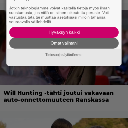
Jotkin teknologiamme voivat käsitellä tietoja myös ilman
suostumusta, jos niillä on siihen oikeutettu peruste. Voit
vastustaa tätä tai muuttaa asetuksiasi milloin tahansa
seuraavalla välilehdellä.
Hyväksyn kaikki
Omat valintani
Tietosuojakäytäntömme
Will Hunting -tähti joutui vakavaan
auto-onnettomuuteen Ranskassa