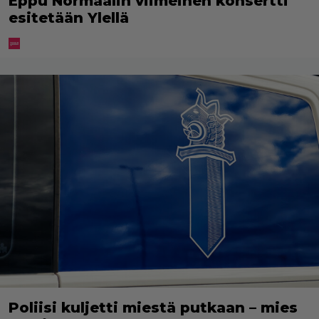
Eppu Normaalin viimeinen konsertti
esitetään Ylellä
Poliisi kuljetti miestä putkaan – mies