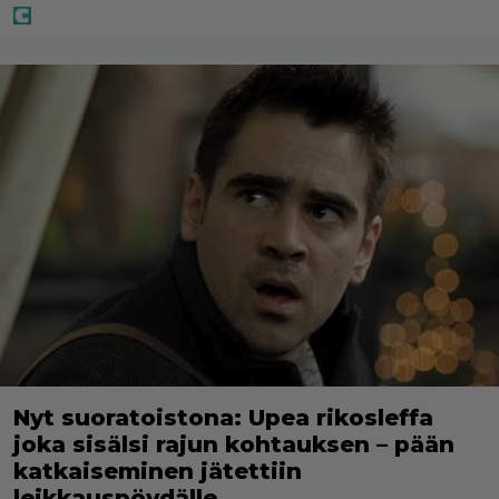
Nyt suoratoistona: Upea rikosleffa
joka sisälsi rajun kohtauksen – pään
katkaiseminen jätettiin
leikkauspöydälle