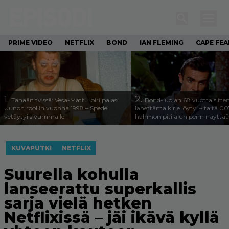
PRIME VIDEO
NETFLIX
BOND
IAN FLEMING
CAPE FEA
1.
2.
Tänään tv:ssä: Vesa-Matti Loiri palasi
Bond-luojan 68 vuotta sitte
Uunon rooliin vuonna 1998 – Spede
lähettämä kirje löytyi – tältä 00
vetäytyi sivummalle
hahmon piti alun perin näyttää
KUVAPUTKI
NETFLIX
Suurella kohulla
lanseerattu superkallis
sarja vielä hetken
Netflixissä – jäi ikävä kyllä