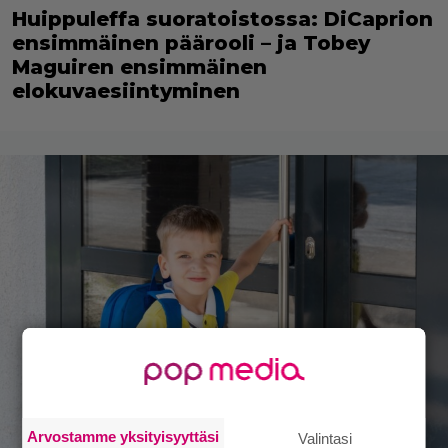
Huippuleffa suoratoistossa: DiCaprion
ensimmäinen päärooli – ja Tobey
Maguiren ensimmäinen
elokuvaesiintyminen
Arvostamme yksityisyyttäsi
Valintasi