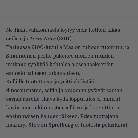
Netflixin valikoimasta löytyy vielä hetken aikaa
scifisarja
Terra Nova
(2011).
Tarinassa 2100-luvulla Maa on tuhoon tuomittu, ja
Shannonien perhe pakenee monien muiden
mukana synkkää kohtaloa ajassa taaksepäin –
esihistorialliseen aikakauteen.
Kalliilla tuotettu sarja yritti yhdistää
dinosaurusten, scifin ja draaman ystävät saman
sarjan äärelle. Ikävä kyllä lopputulos ei tainnut
kovin monia kiinnostaa, sillä sarja lopetettiin jo
ensimmäisen kauden jälkeen. Edes tuottajana
häärinyt
Steven Spielberg
ei tuotosta pelastanut.