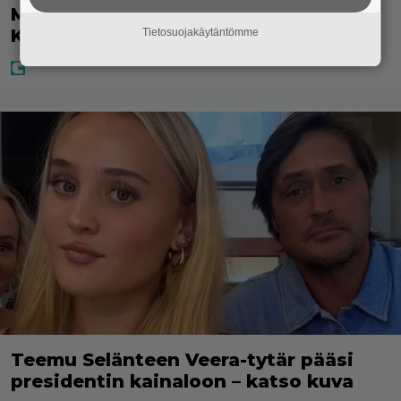
MTV: He ovat uudet Tanssii Tähtien
Kanssa -kilpailijat!
Tietosuojakäytäntömme
Teemu Selänteen Veera-tytär pääsi
presidentin kainaloon – katso kuva