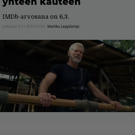
yhteen kauteen
IMDb-arvosana on 6,3.
Julkaistu:
8.11.2019 22:03
Markku Leppilampi