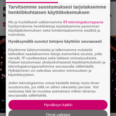
Tarvitsemme suostumuksesi tarjotaksemme
Ekaluokkalaisille jaetaan ilmainen
henkilökohtaisen käyttökokemuksen
kotiavain – katso, mistä sen voi hakea
Me ja huolellisesti valitsemamme
89 teknologiakumppania
hyödynnämme henkilötietoja tarjotaksemme paremman
käyttäjäkokemuksen sekä kohdentaaksemme sisältöä ja
mainoksia.
Hyväksymällä suostut tietojesi käyttöön seuraavasti
Käytämme laitetunnisteita ja tallennamme evästeitä
laitteellesi saadaksemme tietoja esimerkiksi sivuista, joilla
vierailit, IP-osoitteestasi sekä laitteesi ominaisuuksista.
Pääset tutustumaan yksityiskohtaisesti käyttötarkoituksiin ja
teknologiakumppaneihimme seuraavalla välilehdellä.
Hylkääminen voi vaikuttaa sivuston toimivuuteen ja
käytettävyyteen.
Jotkin teknologiamme voivat käsitellä tietoja myös ilman
suostumusta, jos niillä on siihen oikeutettu peruste. Voit
vastustaa tätä tai muuttaa asetuksiasi milloin tahansa
seuraavalla välilehdellä.
Hyväksyn kaikki
Omat valintani