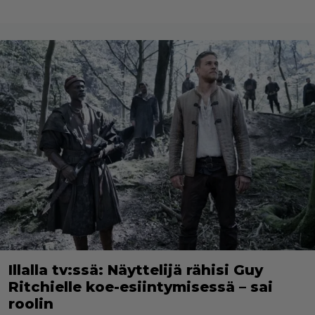
Illalla tv:ssä: Näyttelijä rähisi Guy
Ritchielle koe-esiintymisessä – sai
roolin