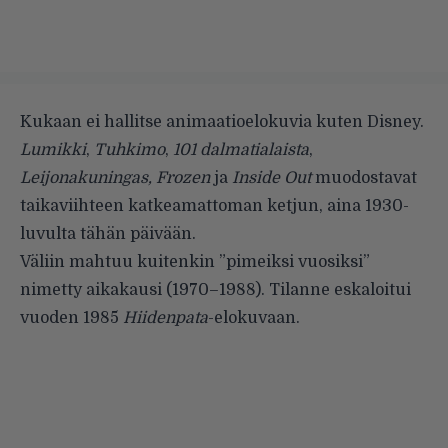
Kukaan ei hallitse animaatioelokuvia kuten Disney.
Lumikki
,
Tuhkimo
,
101 dalmatialaista
,
Leijonakuningas, Frozen
ja
Inside Out
muodostavat
taikaviihteen katkeamattoman ketjun, aina 1930-
luvulta tähän päivään.
Väliin mahtuu kuitenkin ”pimeiksi vuosiksi”
nimetty aikakausi (1970–1988). Tilanne eskaloitui
vuoden 1985
Hiidenpata
-elokuvaan.