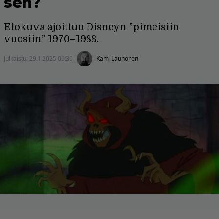
sen?
Elokuva ajoittuu Disneyn ”pimeisiin
vuosiin” 1970–1988.
Julkaistu:
29.1.2025 09:30
Kami Launonen