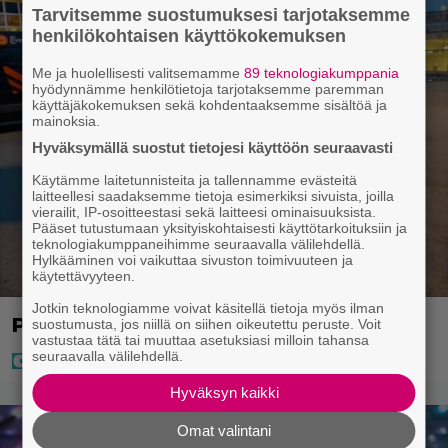
Tarvitsemme suostumuksesi tarjotaksemme
henkilökohtaisen käyttökokemuksen
Me ja huolellisesti valitsemamme
89 teknologiakumppania
hyödynnämme henkilötietoja tarjotaksemme paremman
käyttäjäkokemuksen sekä kohdentaaksemme sisältöä ja
mainoksia.
Hyväksymällä suostut tietojesi käyttöön seuraavasti
Käytämme laitetunnisteita ja tallennamme evästeitä
laitteellesi saadaksemme tietoja esimerkiksi sivuista, joilla
vierailit, IP-osoitteestasi sekä laitteesi ominaisuuksista.
Pääset tutustumaan yksityiskohtaisesti käyttötarkoituksiin ja
teknologiakumppaneihimme seuraavalla välilehdellä.
Hylkääminen voi vaikuttaa sivuston toimivuuteen ja
käytettävyyteen.
Jotkin teknologiamme voivat käsitellä tietoja myös ilman
Poliisi teki surullisen löydön Lohjalla
suostumusta, jos niillä on siihen oikeutettu peruste. Voit
vastustaa tätä tai muuttaa asetuksiasi milloin tahansa
seuraavalla välilehdellä.
Hyväksyn kaikki
Omat valintani