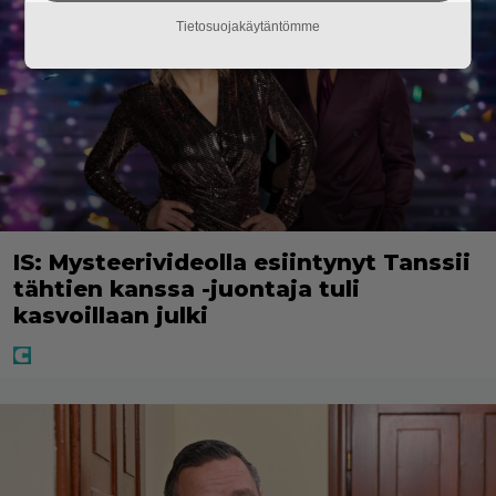
Tietosuojakäytäntömme
IS: Mysteerivideolla esiintynyt Tanssii
tähtien kanssa -juontaja tuli
kasvoillaan julki