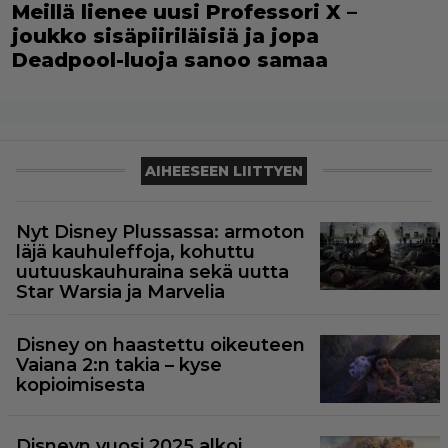
Meillä lienee uusi Professori X –
joukko sisäpiiriläisiä ja jopa
Deadpool-luoja sanoo samaa
AIHEESEEN LIITTYEN
Nyt Disney Plussassa: armoton
läjä kauhuleffoja, kohuttu
uutuuskauhuraina sekä uutta
Star Warsia ja Marvelia
Disney on haastettu oikeuteen
Vaiana 2:n takia – kyse
kopioimisesta
Disneyn vuosi 2025 alkoi