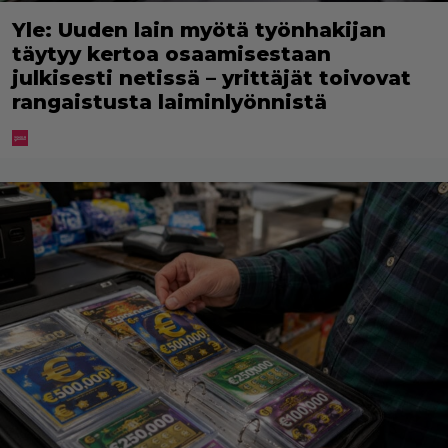
Yle: Uuden lain myötä työnhakijan
täytyy kertoa osaamisestaan
julkisesti netissä – yrittäjät toivovat
rangaistusta laiminlyönnistä