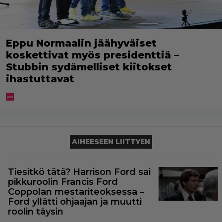
Eppu Normaalin jäähyväiset
koskettivat myös presidenttiä –
Stubbin sydämelliset kiitokset
ihastuttavat
AIHEESEEN LIITTYEN
Tiesitkö tätä? Harrison Ford sai
pikkuroolin Francis Ford
Coppolan mestariteoksessa –
Ford yllätti ohjaajan ja muutti
roolin täysin