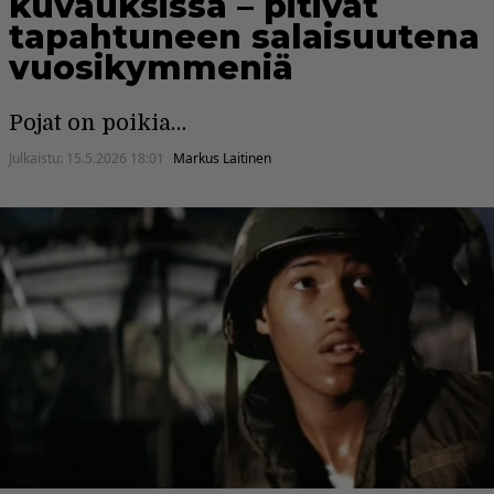
kuvauksissa – pitivät
tapahtuneen salaisuutena
vuosikymmeniä
Pojat on poikia…
Julkaistu:
15.5.2026 18:01
Markus Laitinen