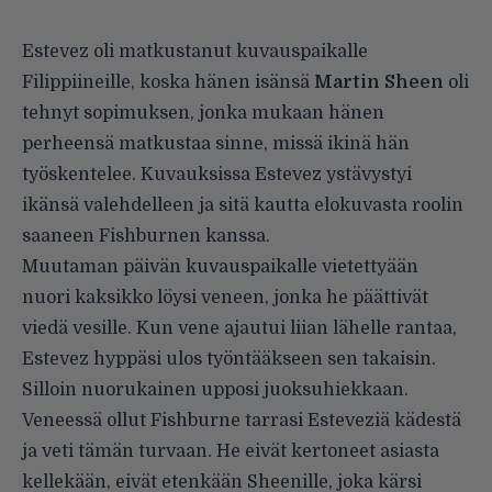
Estevez oli matkustanut kuvauspaikalle
Filippiineille, koska hänen isänsä
Martin Sheen
oli
tehnyt sopimuksen, jonka mukaan hänen
perheensä matkustaa sinne, missä ikinä hän
työskentelee. Kuvauksissa Estevez ystävystyi
ikänsä valehdelleen ja sitä kautta elokuvasta roolin
saaneen Fishburnen kanssa.
Muutaman päivän kuvauspaikalle vietettyään
nuori kaksikko löysi veneen, jonka he päättivät
viedä vesille. Kun vene ajautui liian lähelle rantaa,
Estevez hyppäsi ulos työntääkseen sen takaisin.
Silloin nuorukainen upposi juoksuhiekkaan.
Veneessä ollut Fishburne tarrasi Esteveziä kädestä
ja veti tämän turvaan. He eivät kertoneet asiasta
kellekään, eivät etenkään Sheenille, joka kärsi