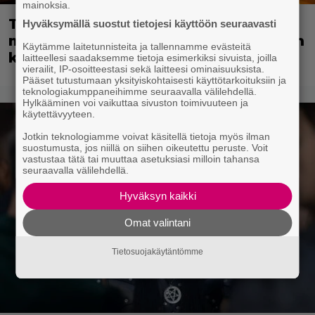
mainoksia.
Tänään tv:ssä: Vuoden 2023
Hyväksymällä suostut tietojesi käyttöön seuraavasti
megaelokuva luottaa Jason Stathamin
Käytämme laitetunnisteita ja tallennamme evästeitä
karismaan
laitteellesi saadaksemme tietoja esimerkiksi sivuista, joilla
vierailit, IP-osoitteestasi sekä laitteesi ominaisuuksista.
Pääset tutustumaan yksityiskohtaisesti käyttötarkoituksiin ja
teknologiakumppaneihimme seuraavalla välilehdellä.
Hylkääminen voi vaikuttaa sivuston toimivuuteen ja
käytettävyyteen.
Jotkin teknologiamme voivat käsitellä tietoja myös ilman
suostumusta, jos niillä on siihen oikeutettu peruste. Voit
vastustaa tätä tai muuttaa asetuksiasi milloin tahansa
seuraavalla välilehdellä.
Hyväksyn kaikki
Omat valintani
Tietosuojakäytäntömme