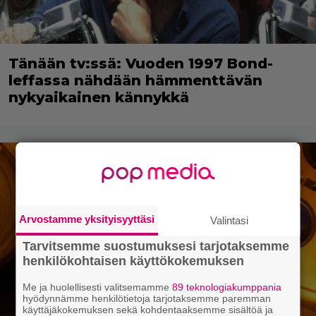
Tänään tv:ssä: Vuoden 1997 Bond-
leffassa nähdään hämmenttävän
nykyaikainen kännykkä
Arvostamme yksityisyyttäsi
Valintasi
Tarvitsemme suostumuksesi tarjotaksemme
henkilökohtaisen käyttökokemuksen
Me ja huolellisesti valitsemamme
89 teknologiakumppania
hyödynnämme henkilötietoja tarjotaksemme paremman
käyttäjäkokemuksen sekä kohdentaaksemme sisältöä ja