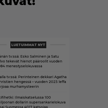
kuvat!
LUETUIMMAT NYT
änän tv:ssä: Esko Salminen ja Satu
ilvo tekevät hienot pääroolit vuoden
984 menestyselokuvassa
lalla tv:ssä: Perinteinen dekkari Agatha
hristien hengessä – vuoden 2023 leffa
arjoaa murhamysteerin
ifihetki: Ilmaiskatselussa 100
iljoonan dollarin supersankarielokuva
 sai Suomessa 4017 katsojaa