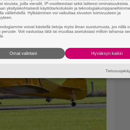
assa
Rebecca Ferguson, Cary Elwes, Vanessa
i sivuista, joilla vierailit, IP-osoitteestasi sekä laitteesi ominaisuuksista
an yksityiskohtaisesti käyttötarkoituksiin ja teknologiakumppaneihimm
Il
ey Atwell, Simon Pegg
ja
Ving Rhames.
la välilehdellä. Hylkääminen voi vaikuttaa sivuston toimivuuteen ja
l
yyteen.
knologiamme voivat käsitellä tietoja myös ilman suostumusta, jos niillä o
Il
u peruste. Voit vastustaa tätä tai muuttaa asetuksiasi milloin tahansa se
e
lä.
m
Omat valintani
Hyväksyn kaikki
Tietosuojak