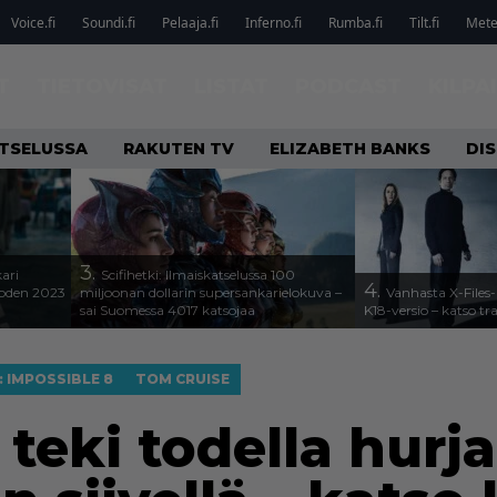
Voice.fi
Soundi.fi
Pelaaja.fi
Inferno.fi
Rumba.fi
Tilt.fi
Metel
T
TIETOVISAT
LISTAT
PODCAST
KILPA
ATSELUSSA
RAKUTEN TV
ELIZABETH BANKS
DIS
3.
kari
Scifihetki: Ilmaiskatselussa 100
4.
uoden 2023
miljoonan dollarin supersankarielokuva –
Vanhasta X-Files-
sai Suomessa 4017 katsojaa
K18-versio – katso tra
: IMPOSSIBLE 8
TOM CRUISE
teki todella hurj