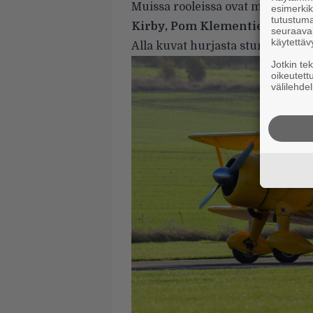
Muissa rooleissa ovat muun mu
esimerkiks
tutustuma
Kirby, Pom Klementieff, Hayl
seuraaval
käytettäv
Alla kuvat hurjasta stuntista.
Jotkin te
oikeutett
välilehdel