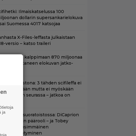
ifihetki: Ilmaiskatselussa 100
iljoonan dollarin supersankarielokuva
 sai Suomessa 4017 katsojaa
nhasta X-Files-leffasta julkaistaan
8-versio – katso traileri
hjaaja lähti kalppimaan 870 miljoonaa
ollaria tuottaneen elokuvan jatko-
sasta
t suoratoistona: 3 tähden scifileffa ei
litä edeltäjiään mutta ei myöskään
sen
äpeä niiden seurassa – jatkoa on
uvassa
tietoja
 ja
uippuleffa suoratoistossa: DiCaprion
nsimmäinen päärooli – ja Tobey
aguiren ensimmäinen
lokuvaesiintyminen
toja