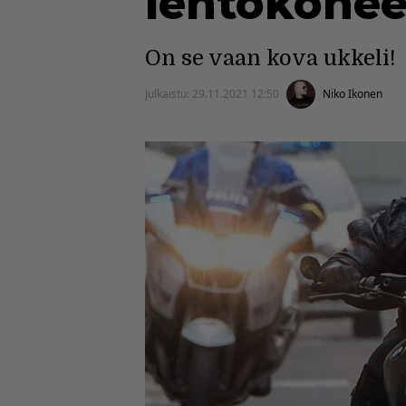
lentokoneen
On se vaan kova ukkeli!
Julkaistu:
29.11.2021 12:50
Niko Ikonen