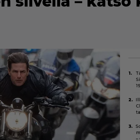
 siivellä – katso 
T
S
1
Il
C
t
Sc
m
–