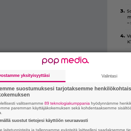
Sc
m
–
Va
K1
O
d
o
vostamme yksityisyyttäsi
Valintasi
Ny
y
semme suostumuksesi tarjotaksemme henkilökohtai
h
ökokemuksen
l
lellisesti valitsemamme
89 teknologiakumppania
hyödynnämme henkilö
semme paremman käyttäjäkokemuksen sekä kohdentaaksemme sisältöä
H
a.
e
ällä suostut tietojesi käyttöön seuraavasti
M
e
laitetunnisteita ja tallennamme evästeitä laitteellesi saadaksemme tie