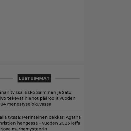
LUETUIMMAT
änän tv:ssä: Esko Salminen ja Satu
ilvo tekevät hienot pääroolit vuoden
984 menestyselokuvassa
lalla tv:ssä: Perinteinen dekkari Agatha
hristien hengessä – vuoden 2023 leffa
arjoaa murhamysteerin