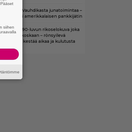
. Pääset
e
lalla tv:ssä: Vauhdikasta junatoimintaa –
effa suututti amerikkalaisen pankkijätin
n siihen
lalla tv:ssä: 90-luvun rikoselokuva joka
uraavalla
i vanhene koskaan – rönsyilevä
estariteos kestää aikaa ja kulutusta
äytäntömme