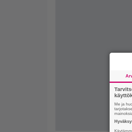
Ar
Tarvit
käytt
Me ja huo
tarjotak
mainoksi
Hyväksym
Käytämme 