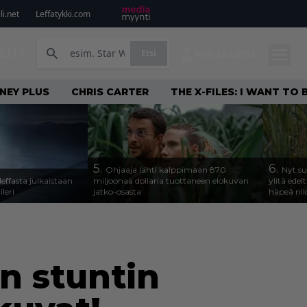
i.net
Leffatykki.com
ILUT
Etsi
KIRJAUDU
NEY PLUS
CHRIS CARTER
THE X-FILES: I WANT TO
5.
6.
Ohjaaja lähti kalppimaan 870
Nyt su
leffasta julkaistaan
miljoonaa dollaria tuottaneen elokuvan
ylitä ede
ileri
jatko-osasta
häpeä nii
an stuntin