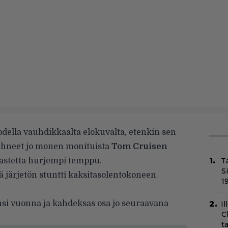
odella vauhdikkaalta elokuvalta, etenkin sen
ähneet jo monen monituista
Tom Cruisen
 astetta hurjempi temppu.
T
S
järjetön stuntti kaksitasolentokoneen
1
i vuonna ja kahdeksas osa jo seuraavana
Il
C
t