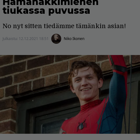
Hämähäkkimiehen
tiukassa puvussa
No nyt sitten tiedämme tämänkin asian!
Julkaistu:
12.12.2021 18:51
Niko Ikonen