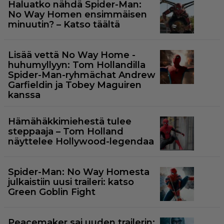
Haluatko nähdä Spider-Man:
No Way Homen ensimmäisen
minuutin? – Katso täältä
Lisää vettä No Way Home -
huhumyllyyn: Tom Hollandilla
Spider-Man-ryhmächat Andrew
Garfieldin ja Tobey Maguiren
kanssa
Hämähäkkimiehestä tulee
steppaaja – Tom Holland
näyttelee Hollywood-legendaa
Spider-Man: No Way Homesta
julkaistiin uusi traileri: katso
Green Goblin Fight
Peacemaker sai uuden trailerin: