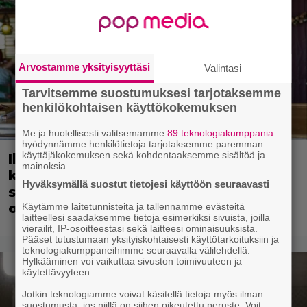
Arvostamme yksityisyyttäsi
Valintasi
Tarvitsemme suostumuksesi tarjotaksemme
henkilökohtaisen käyttökokemuksen
Me ja huolellisesti valitsemamme
89 teknologiakumppania
hyödynnämme henkilötietoja tarjotaksemme paremman
käyttäjäkokemuksen sekä kohdentaaksemme sisältöä ja
Illalla tv:ssä: Tähtikaksikon kemia
mainoksia.
kantaa Hollywoodin rikoskomediaa –
Hyväksymällä suostut tietojesi käyttöön seuraavasti
suomalainen este kaatoi jatko-
osahaaveet
Käytämme laitetunnisteita ja tallennamme evästeitä
laitteellesi saadaksemme tietoja esimerkiksi sivuista, joilla
vierailit, IP-osoitteestasi sekä laitteesi ominaisuuksista.
Pääset tutustumaan yksityiskohtaisesti käyttötarkoituksiin ja
teknologiakumppaneihimme seuraavalla välilehdellä.
Hylkääminen voi vaikuttaa sivuston toimivuuteen ja
käytettävyyteen.
Jotkin teknologiamme voivat käsitellä tietoja myös ilman
suostumusta, jos niillä on siihen oikeutettu peruste. Voit