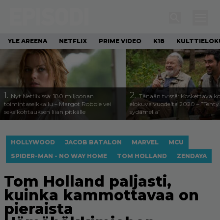
YLE AREENA
NETFLIX
PRIME VIDEO
K18
KULTTIELOK
1.
2.
Nyt Netflixissä: 180 miljoonan
Tänään tv:ssä: Koskettava k
toimintaseikkailu – Margot Robbie vei
elokuva vuodelta 2020 – ”Tehty 
seksikohtauksen liian pitkälle
sydämellä”
HOLLYWOOD
JACOB BATALON
MARVEL
MCU
SPIDER-MAN - NO WAY HOME
TOM HOLLAND
ZENDAYA
Tom Holland paljasti,
kuinka kammottavaa on
pieraista