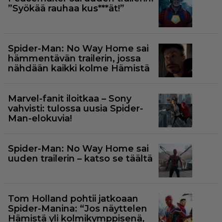
”Syökää rauhaa kus***ät!”
Spider-Man: No Way Home sai
hämmentävän trailerin, jossa
nähdään kaikki kolme Hämistä
Marvel-fanit iloitkaa – Sony
vahvisti: tulossa uusia Spider-
Man-elokuvia!
Spider-Man: No Way Home sai
uuden trailerin – katso se täältä
Tom Holland pohtii jatkoaan
Spider-Manina: “Jos näyttelen
Hämistä yli kolmikymppisenä,