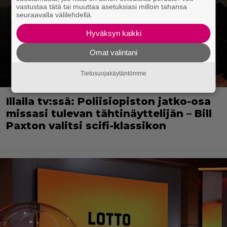
vastustaa tätä tai muuttaa asetuksiasi milloin tahansa
seuraavalla välilehdellä.
Hyväksyn kaikki
Omat valintani
Tietosuojakäytäntömme
Illalla tv:ssä: Poliisiopiston jatko-osa
missasi tulevan tähtinäyttelijän – Bill
Paxton valitsi scifi-klassikon