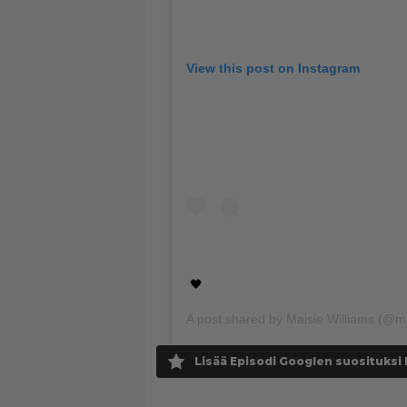
View this post on Instagram
🖤
A post shared by
Maisie Williams
(@mai
Lisää Episodi Googlen suosituksi 