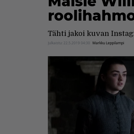
Maisie Wil
roolihahmol
Tähti jakoi kuvan Instag
Julkaistu:
22.5.2019 04:30
Markku Leppilampi