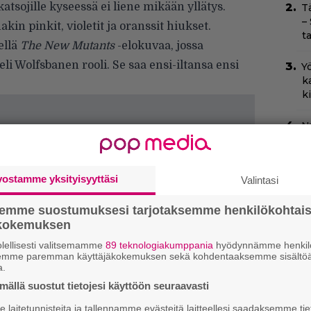
atsojille kyseessä ei liene mikään yllätys.
T
–
kin pinkit, violetit ja oranssit hiukset.
t
ellä
The New Mutants
-elokuvaa, jossa
li Wolfsbanen rooli. Se saa ensi-iltansa ensi
Yö
k
k
Ny
p
I
vostamme yksityisyyttäsi
Valintasi
s
t
semme suostumuksesi tarjotaksemme henkilökohtai
k
ökokemuksen
C
lellisesti valitsemamme
89 teknologiakumppania
hyödynnämme henkilö
semme paremman käyttäjäkokemuksen sekä kohdentaaksemme sisältöä
k
a.
t
ällä suostut tietojesi käyttöön seuraavasti
H
laitetunnisteita ja tallennamme evästeitä laitteellesi saadaksemme tie