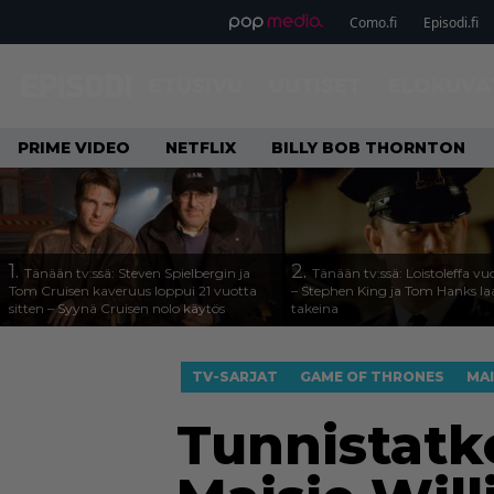
Como.fi
Episodi.fi
ETUSIVU
UUTISET
ELOKUVA
PRIME VIDEO
NETFLIX
BILLY BOB THORNTON
1.
2.
Tänään tv:ssä: Steven Spielbergin ja
Tänään tv:ssä: Loistoleffa vu
Tom Cruisen kaveruus loppui 21 vuotta
– Stephen King ja Tom Hanks l
sitten – Syynä Cruisen nolo käytös
takeina
TV-SARJAT
GAME OF THRONES
MAI
Tunnistatk