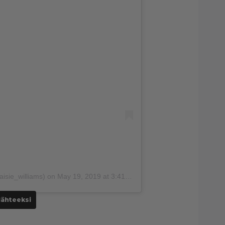
sie_williams) on
May 19, 2019 at 3:41am PDT
lähteeksi