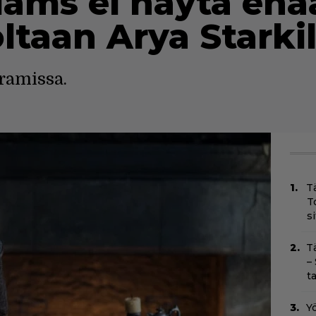
liams ei näytä en
taan Arya Starkil
ramissa.
T
T
s
T
–
t
Yö