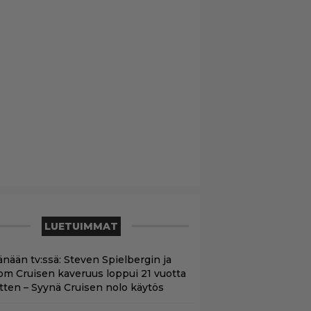
LUETUIMMAT
änään tv:ssä: Steven Spielbergin ja
om Cruisen kaveruus loppui 21 vuotta
itten – Syynä Cruisen nolo käytös