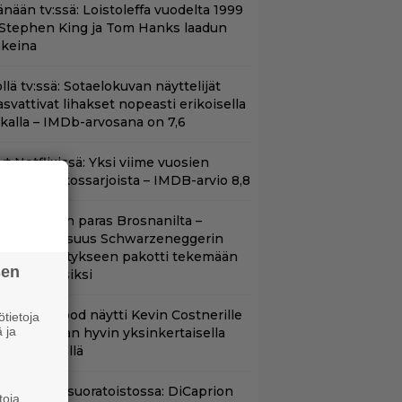
änään tv:ssä: Loistoleffa vuodelta 1999
 Stephen King ja Tom Hanks laadun
akeina
llä tv:ssä: Sotaelokuvan näyttelijät
asvattivat lihakset nopeasti erikoisella
ikalla – IMDb-arvosana on 7,6
t Netflixissä: Yksi viime vuosien
arhaista rikossarjoista – IMDB-arvio 8,8
llan Bond on paras Brosnanilta –
amankaltaisuus Schwarzeneggerin
oimintatykitykseen pakotti tekemään
sen
ässärin uusiksi
lint Eastwood näytti Kevin Costnerille
tietoja
 ja
aapin paikan hyvin yksinkertaisella
oimenpiteellä
uippuleffa suoratoistossa: DiCaprion
toja