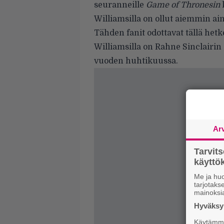
seuranneille
Game of Thronesin
k
Williamsilla on ollut aiemmin aina
Tähden fanit odottavat tällä hetk
Williamsilla on Rahne Sinclairin e
vuoden huhtikuussa.
Ar
Tarvit
käytt
Me ja huo
tarjotak
mainoksi
Hyväksym
Käytämme 