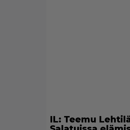
IL: Teemu Lehtiläl
Salatuissa elämi