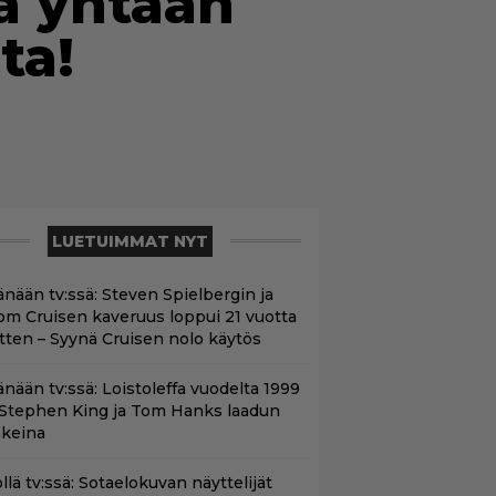
ää yhtään
ta!
LUETUIMMAT NYT
änään tv:ssä: Steven Spielbergin ja
om Cruisen kaveruus loppui 21 vuotta
itten – Syynä Cruisen nolo käytös
änään tv:ssä: Loistoleffa vuodelta 1999
 Stephen King ja Tom Hanks laadun
akeina
llä tv:ssä: Sotaelokuvan näyttelijät