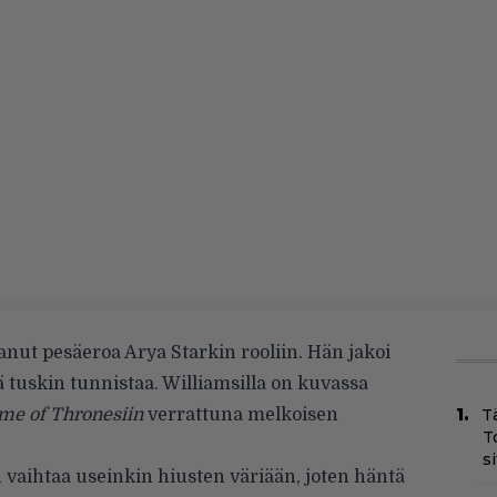
tanut pesäeroa Arya Starkin rooliin. Hän jakoi
 tuskin tunnistaa. Williamsilla on kuvassa
me of Thronesiin
verrattuna melkoisen
T
T
s
 vaihtaa useinkin hiusten väriään, joten häntä