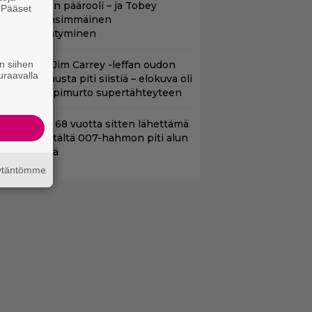
nsimmäinen päärooli – ja Tobey
. Pääset
aguiren ensimmäinen
e
lokuvaesiintyminen
n siihen
lalla tv:ssä: Jim Carrey -leffan oudon
uraavalla
aakaa kohtausta piti siistiä – elokuva oli
oomikon läpimurto supertähteyteen
ond-luojan 68 vuotta sitten lähettämä
irje löytyi – tältä 007-hahmon piti alun
erin näyttää
äytäntömme