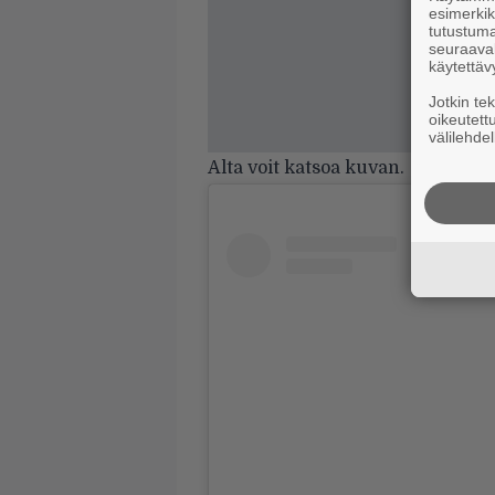
esimerkiks
tutustuma
seuraaval
käytettäv
Jotkin te
oikeutett
välilehdel
Alta voit katsoa kuvan.