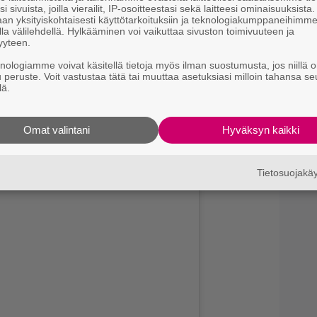
e
i sivuista, joilla vierailit, IP-osoitteestasi sekä laitteesi ominaisuuksista
M
an yksityiskohtaisesti käyttötarkoituksiin ja teknologiakumppaneihimm
la välilehdellä. Hylkääminen voi vaikuttaa sivuston toimivuuteen ja
e
yyteen.
knologiamme voivat käsitellä tietoja myös ilman suostumusta, jos niillä o
Il
u peruste. Voit vastustaa tätä tai muuttaa asetuksiasi milloin tahansa se
r
lä.
k
B
Omat valintani
Hyväksyn kaikki
k
p
Tietosuojak