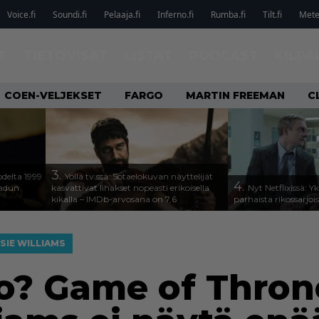
Voice.fi
Soundi.fi
Pelaaja.fi
Inferno.fi
Rumba.fi
Tilt.fi
Metel
T
TIETOVISAT
LISTAT
PODCAST
KILPA
COEN-VELJEKSET
FARGO
MARTIN FREEMAN
C
3.
odelta 1999
Yöllä tv:ssä: Sotaelokuvan näyttelijät
4.
aadun
kasvattivat lihakset nopeasti erikoisella
Nyt Netflixissä: Y
kikalla – IMDb-arvosana on 7,6
parhaista rikossarjoi
SIE WILLIAMS
o? Game of Throne