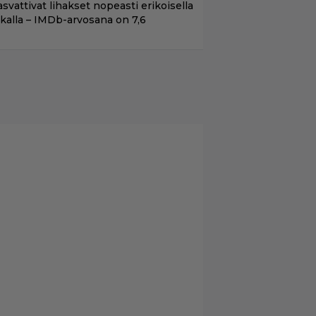
asvattivat lihakset nopeasti erikoisella
ikalla – IMDb-arvosana on 7,6