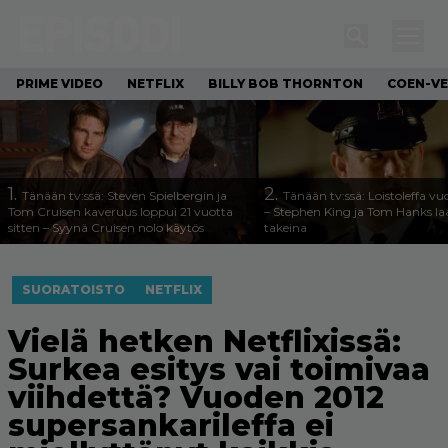
PRIME VIDEO
NETFLIX
BILLY BOB THORNTON
COEN-VE
1.
2.
Tänään tv:ssä: Steven Spielbergin ja
Tänään tv:ssä: Loistoleffa vu
Tom Cruisen kaveruus loppui 21 vuotta
– Stephen King ja Tom Hanks l
sitten – Syynä Cruisen nolo käytös
takeina
SUORATOISTO
NETFLIX
Vielä hetken Netflixissä:
Surkea esitys vai toimivaa
viihdettä? Vuoden 2012
supersankarileffa ei