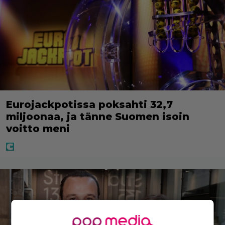
Eurojackpotissa poksahti 32,7
miljoonaa, ja tänne Suomen isoin
voitto meni