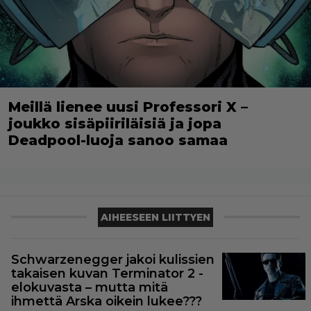
Meillä lienee uusi Professori X –
joukko sisäpiiriläisiä ja jopa
Deadpool-luoja sanoo samaa
AIHEESEEN LIITTYEN
Schwarzenegger jakoi kulissien
takaisen kuvan Terminator 2 -
elokuvasta – mutta mitä
ihmettä Arska oikein lukee???