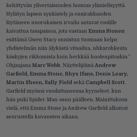
kehittyvän ylivertaisuuden luomaa ylimielisyyttä.
Hylätyn lapsen synkistely ja ensirakkauden
löytäneen nuorukaisen irvailu antavat roolille
kaivattua tasapainoa, jota vastaan
Emma Stonen
esittämä Gwen Stacy onnistuu tuomaan kelpo
yhdistelmän niin älykästä vitsailua, uhkarohkeata
käskyjen rikkomista kuin herkkää huolenpitoakin.”
Ohjaajana
Marc Webb
. Näyttelijöinä
Andrew
Garfield, Emma Stone, Rhys Ifans, Denis Leary,
Martin Sheen, Sally Field
sekä
Campbell Scott
.
Garfield myönsi vuodattaneensa kyyneleet, kun
hän puki Spider-Man-asun päälleen. Mainittakoon
vielä, että Emma Stone ja Andrew Garfield alkoivat
seurustella kuvausten aikana.