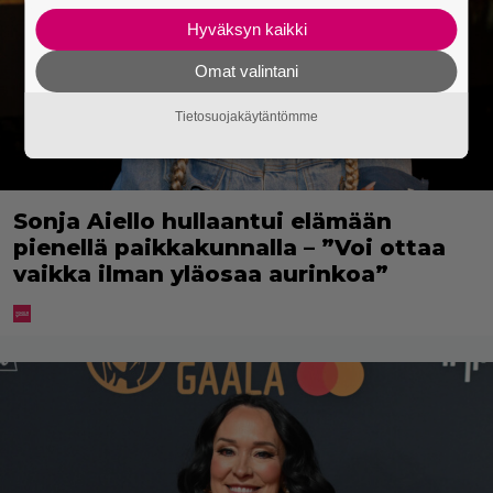
Hyväksyn kaikki
Omat valintani
Tietosuojakäytäntömme
Sonja Aiello hullaantui elämään
pienellä paikkakunnalla – ”Voi ottaa
vaikka ilman yläosaa aurinkoa”