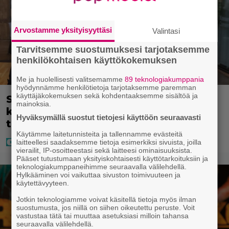
Arvostamme yksityisyyttäsi
Valintasi
Tarvitsemme suostumuksesi tarjotaksemme
henkilökohtaisen käyttökokemuksen
Me ja huolellisesti valitsemamme
89 teknologiakumppania
hyödynnämme henkilötietoja tarjotaksemme paremman
käyttäjäkokemuksen sekä kohdentaaksemme sisältöä ja
Sara ja Mikko Parikka etsivät uutta
mainoksia.
kotia – ”Seuraavaan kotiin
Hyväksymällä suostut tietojesi käyttöön seuraavasti
tämmöinen”
Käytämme laitetunnisteita ja tallennamme evästeitä
laitteellesi saadaksemme tietoja esimerkiksi sivuista, joilla
vierailit, IP-osoitteestasi sekä laitteesi ominaisuuksista.
Pääset tutustumaan yksityiskohtaisesti käyttötarkoituksiin ja
teknologiakumppaneihimme seuraavalla välilehdellä.
Hylkääminen voi vaikuttaa sivuston toimivuuteen ja
käytettävyyteen.
Jotkin teknologiamme voivat käsitellä tietoja myös ilman
suostumusta, jos niillä on siihen oikeutettu peruste. Voit
vastustaa tätä tai muuttaa asetuksiasi milloin tahansa
seuraavalla välilehdellä.