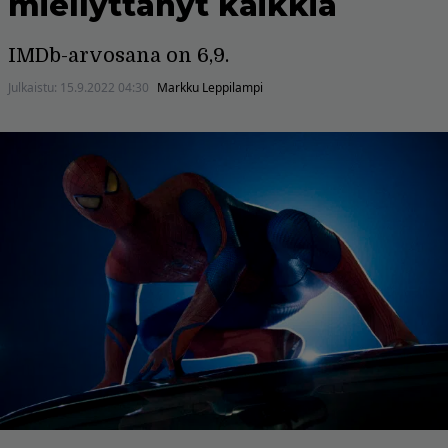
miellyttänyt kaikkia
IMDb-arvosana on 6,9.
Julkaistu:
15.9.2022 04:30
Markku Leppilampi