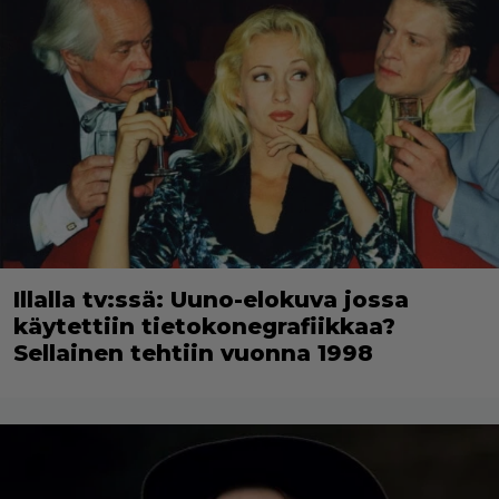
Illalla tv:ssä: Uuno-elokuva jossa
käytettiin tietokonegrafiikkaa?
Sellainen tehtiin vuonna 1998