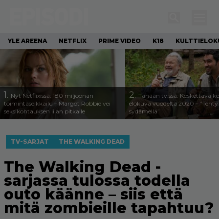
YLE AREENA
NETFLIX
PRIME VIDEO
K18
KULTTIELOK
1.
2.
Nyt Netflixissä: 180 miljoonan
Tänään tv:ssä: Koskettava k
toimintaseikkailu – Margot Robbie vei
elokuva vuodelta 2020 – ”Tehty 
seksikohtauksen liian pitkälle
sydämellä”
TV-SARJAT
THE WALKING DEAD
The Walking Dead -
sarjassa tulossa todella
outo käänne – siis että
mitä zombieille tapahtuu?