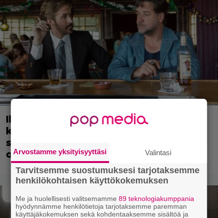
Illalla tv:ssä: Tähtikaksikon kemia
kantaa Hollywoodin rikoskomediaa –
suomalainen este kaatoi jatko-
Arvostamme yksityisyyttäsi
Valintasi
osahaaveet
Tarvitsemme suostumuksesi tarjotaksemme
henkilökohtaisen käyttökokemuksen
Me ja huolellisesti valitsemamme
89 teknologiakumppania
hyödynnämme henkilötietoja tarjotaksemme paremman
käyttäjäkokemuksen sekä kohdentaaksemme sisältöä ja