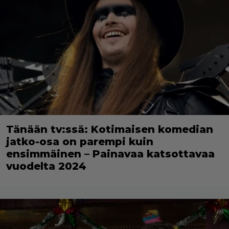
Tänään tv:ssä: Kotimaisen komedian
jatko-osa on parempi kuin
ensimmäinen – Painavaa katsottavaa
vuodelta 2024