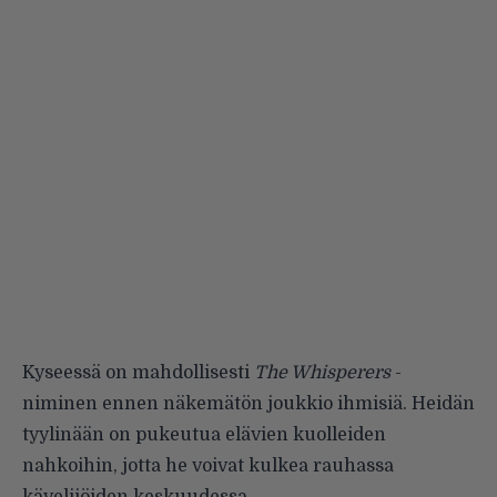
Kyseessä on mahdollisesti
The Whisperers
-
niminen ennen näkemätön joukkio ihmisiä. Heidän
tyylinään on pukeutua elävien kuolleiden
nahkoihin, jotta he voivat kulkea rauhassa
kävelijöiden keskuudessa.