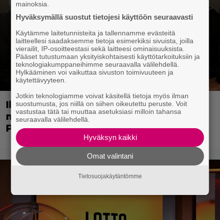
mainoksia.
Hyväksymällä suostut tietojesi käyttöön seuraavasti
Käytämme laitetunnisteita ja tallennamme evästeitä
laitteellesi saadaksemme tietoja esimerkiksi sivuista, joilla
vierailit, IP-osoitteestasi sekä laitteesi ominaisuuksista.
Pääset tutustumaan yksityiskohtaisesti käyttötarkoituksiin ja
teknologiakumppaneihimme seuraavalla välilehdellä.
Hylkääminen voi vaikuttaa sivuston toimivuuteen ja
käytettävyyteen.
Jotkin teknologiamme voivat käsitellä tietoja myös ilman
Illalla tv:ssä: Poliisiopiston jatko-osa
suostumusta, jos niillä on siihen oikeutettu peruste. Voit
vastustaa tätä tai muuttaa asetuksiasi milloin tahansa
missasi tulevan tähtinäyttelijän – Bill
seuraavalla välilehdellä.
Paxton valitsi scifi-klassikon
Hyväksyn kaikki
Omat valintani
Tietosuojakäytäntömme