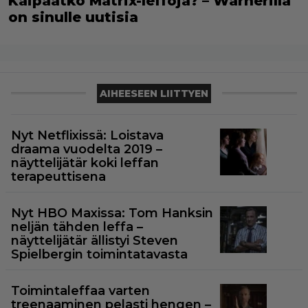
Kaipaatko Matrix-leffoja? – Warnerilla
on sinulle uutisia
AIHEESEEN LIITTYEN
Nyt Netflixissä: Loistava
draama vuodelta 2019 –
näyttelijätär koki leffan
terapeuttisena
Nyt HBO Maxissa: Tom Hanksin
neljän tähden leffa –
näyttelijätär ällistyi Steven
Spielbergin toimintatavasta
Toimintaleffaa varten
treenaaminen pelasti hengen –