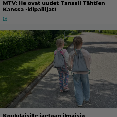
MTV: He ovat uudet Tanssii Tähtien
Kanssa -kilpailijat!
Koululaisille jaetaan ilmaisia