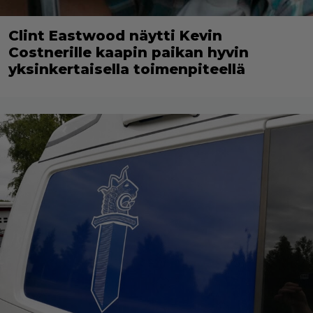
Clint Eastwood näytti Kevin
Costnerille kaapin paikan hyvin
yksinkertaisella toimenpiteellä