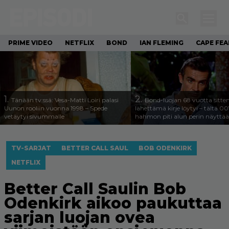
PRIME VIDEO
NETFLIX
BOND
IAN FLEMING
CAPE FEA
1.
2.
Tänään tv:ssä: Vesa-Matti Loiri palasi
Bond-luojan 68 vuotta sitte
Uunon rooliin vuonna 1998 – Spede
lähettämä kirje löytyi – tältä 00
vetäytyi sivummalle
hahmon piti alun perin näyttää
TV-SARJAT
BETTER CALL SAUL
BOB ODENKIRK
NETFLIX
Better Call Saulin Bob
Odenkirk aikoo paukuttaa
sarjan luojan ovea