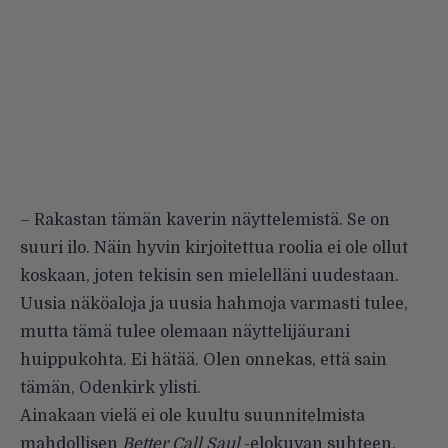
– Rakastan tämän kaverin näyttelemistä. Se on
suuri ilo. Näin hyvin kirjoitettua roolia ei ole ollut
koskaan, joten tekisin sen mielelläni uudestaan.
Uusia näköaloja ja uusia hahmoja varmasti tulee,
mutta tämä tulee olemaan näyttelijäurani
huippukohta. Ei hätää. Olen onnekas, että sain
tämän, Odenkirk ylisti.
Ainakaan vielä ei ole kuultu suunnitelmista
mahdollisen
Better Call Saul
-elokuvan suhteen.