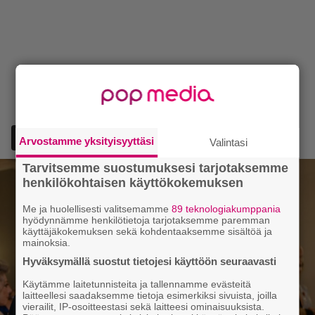
Lisää Episodi Googlen suosituksi lähteeksi
Arvostamme yksityisyyttäsi
Valintasi
Tarvitsemme suostumuksesi tarjotaksemme
henkilökohtaisen käyttökokemuksen
Me ja huolellisesti valitsemamme
89 teknologiakumppania
hyödynnämme henkilötietoja tarjotaksemme paremman
käyttäjäkokemuksen sekä kohdentaaksemme sisältöä ja
mainoksia.
Hyväksymällä suostut tietojesi käyttöön seuraavasti
Käytämme laitetunnisteita ja tallennamme evästeitä
laitteellesi saadaksemme tietoja esimerkiksi sivuista, joilla
vierailit, IP-osoitteestasi sekä laitteesi ominaisuuksista.