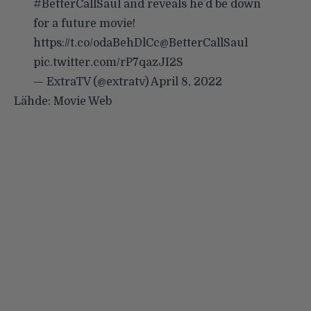
#BetterCallSaul
and reveals he’d be down
for a future movie!
https://t.co/odaBehDlCc
@BetterCallSaul
pic.twitter.com/rP7qazJI2S
— ExtraTV (@extratv)
April 8, 2022
Lähde:
Movie Web