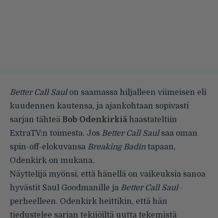
Better Call Saul
on saamassa hiljalleen viimeisen eli
kuudennen kautensa, ja ajankohtaan sopivasti
sarjan tähteä
Bob Odenkirkiä
haastateltiin
ExtraTV:n toimesta. Jos
Better Call Saul
saa oman
spin-off-elokuvansa
Breaking Badin
tapaan,
Odenkirk on mukana.
Näyttelijä myönsi, että hänellä on vaikeuksia sanoa
hyvästit Saul Goodmanille ja
Better Call Saul
-
perheelleen. Odenkirk heittikin, että hän
tiedustelee sarjan tekijöiltä uutta tekemistä