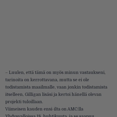
– Luulen, että tämä on myös minun vastaukseni,
tarinoita on kerrottavana, mutta se ei ole
todistamista maailmalle, vaan jonkin todistamista
itselleen, Gilligan lisäsi ja kertoi hänellä olevan
projekti tuloillaan.
Viimeisen kauden ensi-ilta on AMC:lla
Yhdysvalloissa 18. huhtikuuta, ja se saapuu