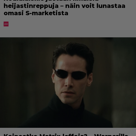
heijastinreppuja – näin voit lunastaa
omasi S-marketista