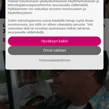
Pääset tutustumaan yksityiskohtaisesti käyttötarkoituksiin ja
teknologiakumppaneihimme seuraavalla välilehdellä.
Hylkääminen voi vaikuttaa sivuston toimivuuteen ja
käytettävyyteen.
Jotkin teknologiamme voivat käsitellä tietoja myös ilman
suostumusta, jos niillä on siihen oikeutettu peruste. Voit
Uuno: Hjallis Harkimo menee naimisiin
vastustaa tätä tai muuttaa asetuksiasi milloin tahansa
Jasmine Pajarin kanssa
seuraavalla välilehdellä.
Hyväksyn kaikki
Omat valintani
Tietosuojakäytäntömme