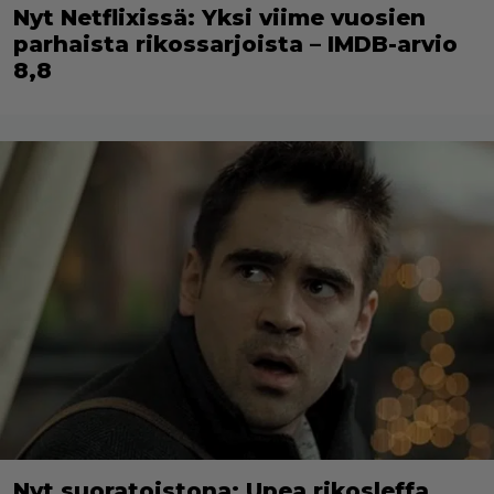
Nyt Netflixissä: Yksi viime vuosien
parhaista rikossarjoista – IMDB-arvio
8,8
Nyt suoratoistona: Upea rikosleffa