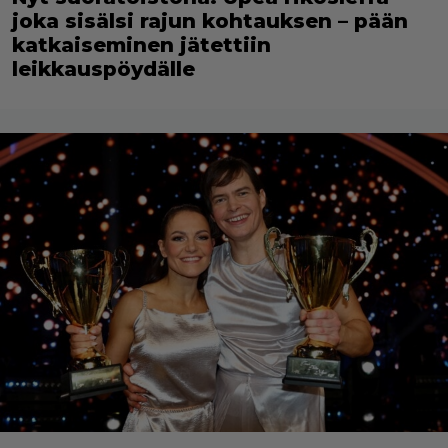
joka sisälsi rajun kohtauksen – pään
katkaiseminen jätettiin
leikkauspöydälle