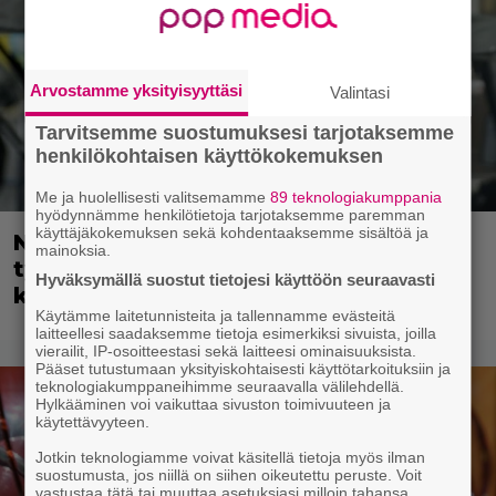
Arvostamme yksityisyyttäsi
Valintasi
Tarvitsemme suostumuksesi tarjotaksemme
henkilökohtaisen käyttökokemuksen
Me ja huolellisesti valitsemamme
89 teknologiakumppania
hyödynnämme henkilötietoja tarjotaksemme paremman
käyttäjäkokemuksen sekä kohdentaaksemme sisältöä ja
Nyt suoratoistossa: Guy Ritchien
mainoksia.
tyylikäs vakoojaleffa – seikkailu
Hyväksymällä suostut tietojesi käyttöön seuraavasti
kylmän sodan keskellä
Käytämme laitetunnisteita ja tallennamme evästeitä
laitteellesi saadaksemme tietoja esimerkiksi sivuista, joilla
vierailit, IP-osoitteestasi sekä laitteesi ominaisuuksista.
Pääset tutustumaan yksityiskohtaisesti käyttötarkoituksiin ja
teknologiakumppaneihimme seuraavalla välilehdellä.
Hylkääminen voi vaikuttaa sivuston toimivuuteen ja
käytettävyyteen.
Jotkin teknologiamme voivat käsitellä tietoja myös ilman
suostumusta, jos niillä on siihen oikeutettu peruste. Voit
vastustaa tätä tai muuttaa asetuksiasi milloin tahansa