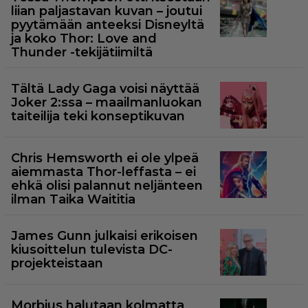
liian paljastavan kuvan – joutui
pyytämään anteeksi Disneyltä
ja koko Thor: Love and
Thunder -tekijätiimiltä
Tältä Lady Gaga voisi näyttää
Joker 2:ssa – maailmanluokan
taiteilija teki konseptikuvan
Chris Hemsworth ei ole ylpeä
aiemmasta Thor-leffasta – ei
ehkä olisi palannut neljänteen
ilman Taika Waititia
James Gunn julkaisi erikoisen
kiusoittelun tulevista DC-
projekteistaan
Morbius halutaan kolmatta