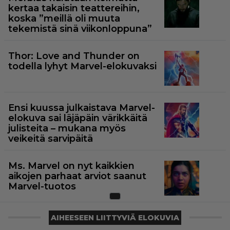
kertaa takaisin teattereihin,
koska ”meillä oli muuta
tekemistä sinä viikonloppuna”
Thor: Love and Thunder on
todella lyhyt Marvel-elokuvaksi
Ensi kuussa julkaistava Marvel-
elokuva sai läjäpäin värikkäitä
julisteita – mukana myös
veikeitä sarvipäitä
Ms. Marvel on nyt kaikkien
aikojen parhaat arviot saanut
Marvel-tuotos
AIHEESEEN LIITTYVIÄ ELOKUVIA