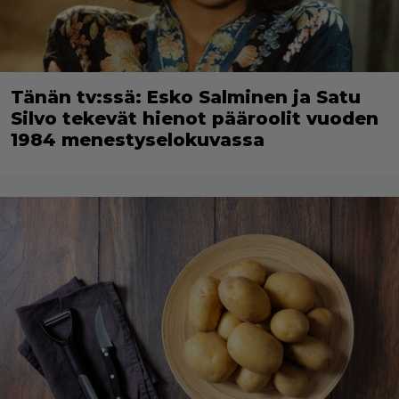
Tänän tv:ssä: Esko Salminen ja Satu
Silvo tekevät hienot pääroolit vuoden
1984 menestyselokuvassa