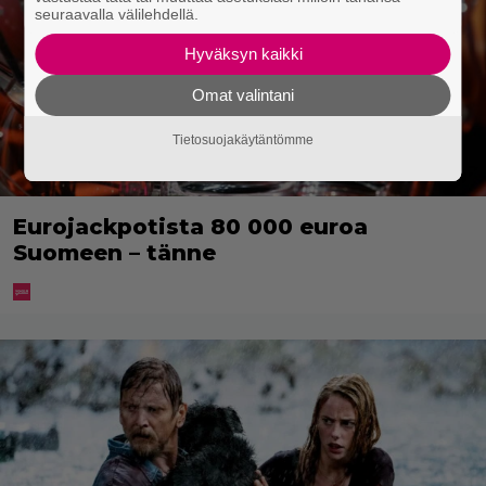
seuraavalla välilehdellä.
Hyväksyn kaikki
Omat valintani
Tietosuojakäytäntömme
Eurojackpotista 80 000 euroa
Suomeen – tänne