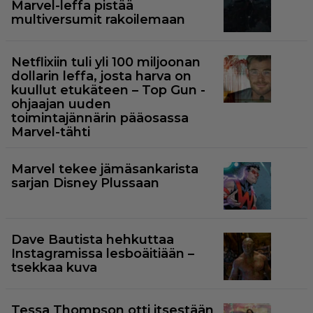
Marvel-leffa pistää
multiversumit rakoilemaan
Netflixiin tuli yli 100 miljoonan
dollarin leffa, josta harva on
kuullut etukäteen – Top Gun -
ohjaajan uuden
toimintajännärin pääosassa
Marvel-tähti
Marvel tekee jämäsankarista
sarjan Disney Plussaan
Dave Bautista hehkuttaa
Instagramissa lesboäitiään –
tsekkaa kuva
Tessa Thompson otti itsestään