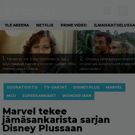
YLE AREENA
NETFLIX
PRIME VIDEO
ILMAISKATSELUSSA
1.
2.
Tänän tv:ssä: Esko Salminen ja Satu
Ohjaaja lähti kalppimaan 8
Silvo tekevät hienot pääroolit vuoden 1984
miljoonaa dollaria tuottaneen 
menestyselokuvassa
jatko-osasta
SUORATOISTO
TV-SARJAT
DISNEY PLUS
MARVEL
MCU
SUPERSANKARIT
WONDER MAN
Marvel tekee
jämäsankarista sarjan
Disney Plussaan