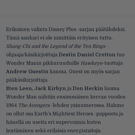
Erikoinen valinta Disney Plus -sarjan päätähdeksi.
Tämä sankari ei ole nimittäin erityisen tuttu.
Shang-Chi and the Legend of the Ten Rings
-
ohjaaja/käsikirjoittaja
Destin Daniel Cretton
tuo
Wonder Manin pikkuruuduille
Hawkeye
-tuottaja
Andrew Guestin
kanssa. Guest on myös sarjan
pääkäsikirjoittaja.
Sten Leen, Jack Kirbyn
ja
Don Heckin
luoma
Wonder Man nähtiin ensimmäisen kerran vuoden
1964
The Avengers
-lehden ysinumerossa. Hahmo
on ollut osa Earth’s Mightiest Heroes -poppoota ja
hänellä on useita eri supervoimia kuten
lentäminen sekä erilaisia energiataitoja.